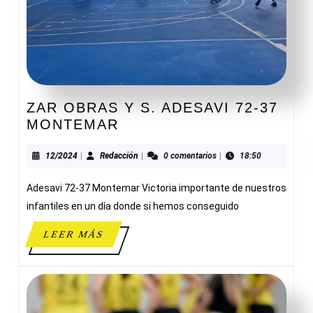
ZAR OBRAS Y S. ADESAVI 72-37
ZAR
MONTEMAR
OBRAS
Y
12/2024
Redacción
12/2024
|
Redacción
|
0 comentarios
|
18:50
S.
Adesavi 72-37 Montemar Victoria importante de nuestros
ADESAVI
72-
infantiles en un día donde si hemos conseguido
37
LEER
LEER MÁS
MONTEMAR
MÁS