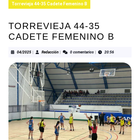
Torrevieja 44-35 Cadete Femenino B
TORREVIEJA 44-35
CADETE FEMENINO B
04/2025
Redacción
04/2025
|
Redacción
|
0 comentarios
|
20:56