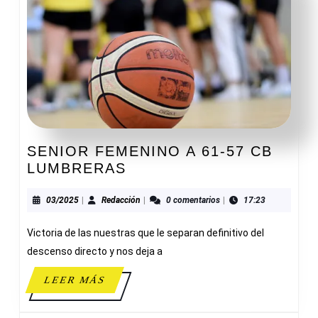
SENIOR FEMENINO A 61-57 CB
SENIOR
LUMBRERAS
FEMENINO
A
03/2025
Redacción
03/2025
|
Redacción
|
0 comentarios
|
17:23
61-
Victoria de las nuestras que le separan definitivo del
57
CB
descenso directo y nos deja a
LUMBRERAS
LEER
LEER MÁS
MÁS