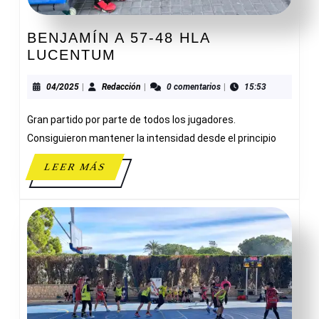
BENJAMÍN A 57-48 HLA
BENJAMÍN
LUCENTUM
A
57-
04/2025
Redacción
04/2025
|
Redacción
|
0 comentarios
|
15:53
48
Gran partido por parte de todos los jugadores.
HLA
LUCENTUM
Consiguieron mantener la intensidad desde el principio
LEER
LEER MÁS
MÁS