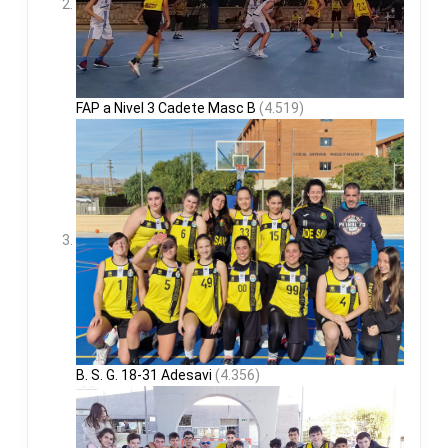
FAP a Nivel 3 Cadete Masc B
(4.519)
B. S. G. 18-31 Adesavi
(4.356)