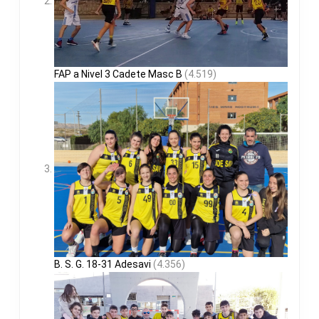
FAP a Nivel 3 Cadete Masc B
(4.519)
B. S. G. 18-31 Adesavi
(4.356)