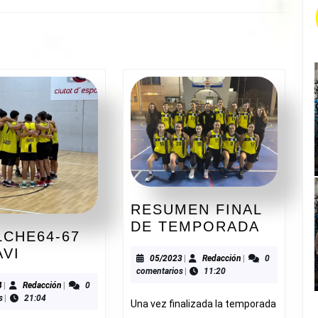
Siguiente
entrada:
RESUMEN FINAL
RESUM
DE TEMPORADA
LCHE64-67
FINAL
CBI
AVI
DE
05/2023
Redacción
05/2023
|
Redacción
|
0
ELCHE64-
comentarios
|
11:20
TEMPO
67
10/2024
Redacción
4
|
Redacción
|
0
s
|
21:04
ADESAVI
Una vez finalizada la temporada