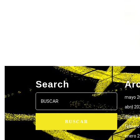
Search
Ar
Buscar:
mayo 2
abril 2
marzo 
febrero
enero 