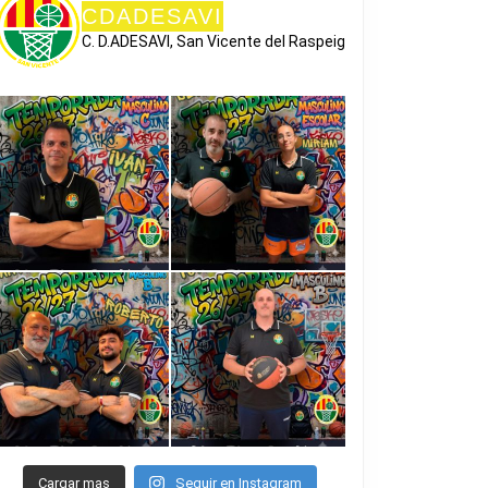
CDADESAVI
C. D.ADESAVI, San Vicente del Raspeig
EN
RADA
Cargar mas
Seguir en Instagram