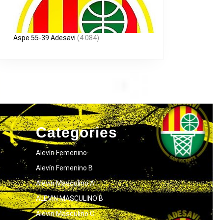
Aspe 55-39 Adesavi
(4.084)
Categories
Alevín Femenino
Alevín Femenino B
Alevín Masculino A
ALEVIN MASCULINO B
Alevín Masculino C