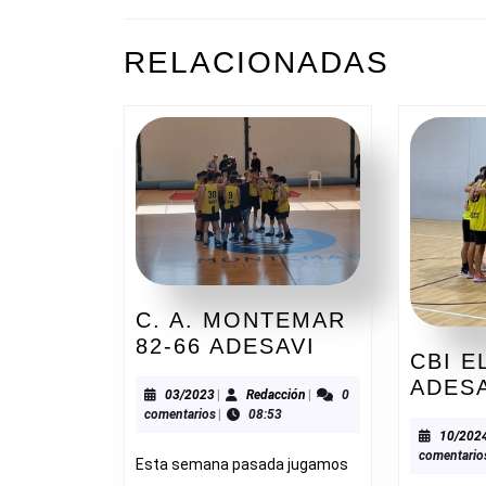
DE
ENTRADAS
Entrada
RELACIONADAS
anterior:
C. A. MONTEMAR
C.
82-66 ADESAVI
CBI E
A.
ADES
MONTEMAR
03/2023
Redacción
03/2023
|
Redacción
|
0
comentarios
|
08:53
82-
10/202
66
comentario
Esta semana pasada jugamos
ADESAVI