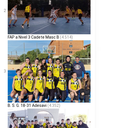
FAP a Nivel 3 Cadete Masc B
(4.514)
B. S. G. 18-31 Adesavi
(4.352)