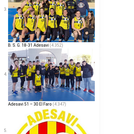
B. S. G. 18-31 Adesavi
(4.352)
Adesavi 51 – 30 El Faro
(4.347)