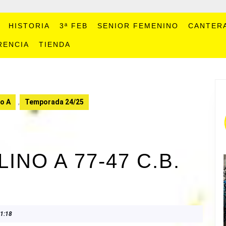
HISTORIA
3ª FEB
SENIOR FEMENINO
CANTER
RENCIA
TIENDA
o A
,
Temporada 24/25
NO A 77-47 C.B.
1:18