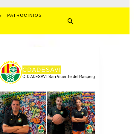
A
PATROCINIOS
CDADESAVI
C. D.ADESAVI, San Vicente del Raspeig