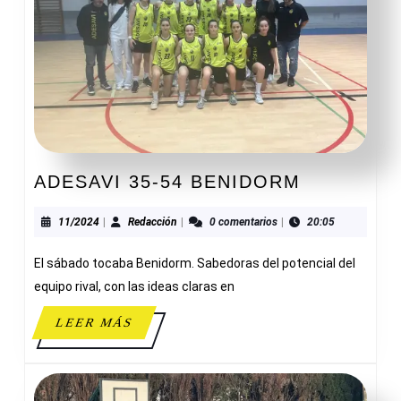
ADESAVI
ADESAVI 35-54 BENIDORM
35-
54
11/2024
Redacción
11/2024
|
Redacción
|
0 comentarios
|
20:05
BENIDOR
El sábado tocaba Benidorm. Sabedoras del potencial del
equipo rival, con las ideas claras en
LEER
LEER MÁS
MÁS