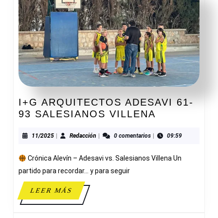
I+G ARQUITECTOS ADESAVI 61-
I+G
93 SALESIANOS VILLENA
ARQUITEC
ADESAVI
11/2025
Redacción
11/2025
|
Redacción
|
0 comentarios
|
09:59
61-
Crónica Alevín – Adesavi vs. Salesianos Villena Un
93
SALESIAN
partido para recordar… y para seguir
VILLENA
LEER
LEER MÁS
MÁS