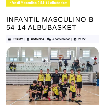
Infantil Masculino B 54-14 Albubasket
INFANTIL MASCULINO B
54-14 ALBUBASKET
01/2026
Redacción
01/2026
|
Redacción
|
0 comentarios
|
21:27