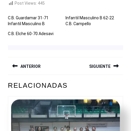
Post Views:
445
C.B. Guardamar 31-71
Infantil Masculino B 62-22
Infantil Masculino B
C.B. Campello
C.B. Elche 60-70 Adesavi
NAVEGACIÓN
ANTERIOR
SIGUIENTE
DE
ENTRADAS
Entrada
Siguiente
RELACIONADAS
anterior:
entrada: