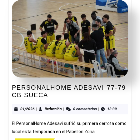
PERSONALHOME ADESAVI 77-79
PERSONALHOME
CB SUECA
ADESAVI
77-
01/2026
Redacción
01/2026
|
Redacción
|
0 comentarios
|
13:39
79
El PersonalHome Adesavi sufrió su primera derrota como
CB
SUECA
local esta temporada en el Pabellón Zona