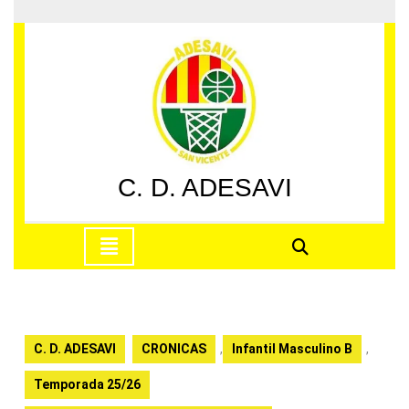
Saltar
al
contenido
Saltar
al
contenido
C. D. ADESAVI
Botón
de
apertura
C. D. ADESAVI
CRONICAS
,
Infantil Masculino B
,
Temporada 25/26