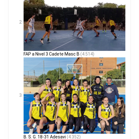
FAP a Nivel 3 Cadete Masc B
(4.514)
B. S. G. 18-31 Adesavi
(4.352)