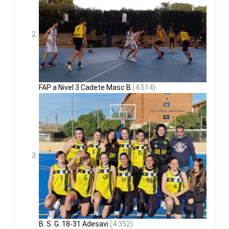
FAP a Nivel 3 Cadete Masc B
(4.514)
B. S. G. 18-31 Adesavi
(4.352)