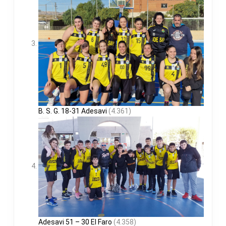
B. S. G. 18-31 Adesavi
(4.361)
Adesavi 51 – 30 El Faro
(4.358)