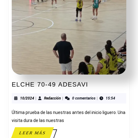
ELCHE
ELCHE 70-49 ADESAVI
70-
49
10/2024
Redacción
10/2024
|
Redacción
|
0 comentarios
|
15:54
ADESAVI
Última prueba de las nuestras antes del inicio liguero. Una
visita dura de las nuestras
LEER
LEER MÁS