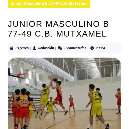
Junior Masculino B 77-49 C.B. Mutxamel
JUNIOR MASCULINO B
77-49 C.B. MUTXAMEL
01/2026
Redacción
01/2026
|
Redacción
|
0 comentarios
|
21:24