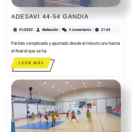
ADESAVI
ADESAVI 44-54 GANDIA
44-
54
01/2023
Redacción
01/2023
|
Redacción
|
0 comentarios
|
21:44
GANDIA
Partido complicado y ajustado desde el minuto uno hasta
el final el que se ha
LEER
LEER MÁS
MÁS