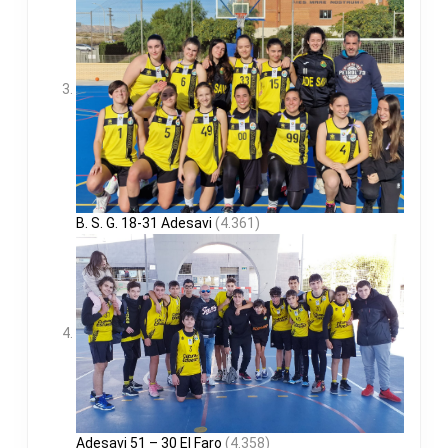
B. S. G. 18-31 Adesavi
(4.361)
Adesavi 51 – 30 El Faro
(4.358)