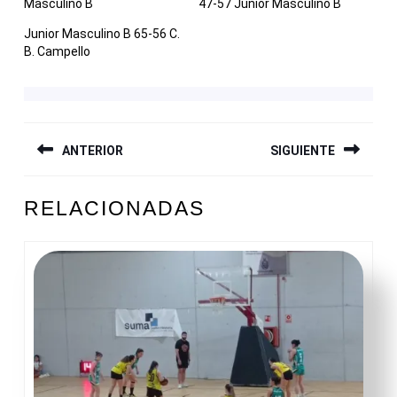
Masculino B
47-57 Junior Masculino B
Junior Masculino B 65-56 C.
B. Campello
NAVEGACIÓN
ANTERIOR
SIGUIENTE
DE
ENTRADAS
Entrada
Siguiente
RELACIONADAS
anterior:
entrada: