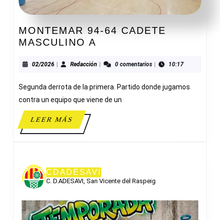
MONTEMAR 94-64 CADETE
MONTEMAR
MASCULINO A
94-
64
02/2026
Redacción
02/2026
|
Redacción
|
0 comentarios
|
10:17
CADETE
Segunda derrota de la primera. Partido donde jugamos
MASCULINO
A
contra un equipo que viene de un
LEER
LEER MÁS
MÁS
CDADESAVI
C. D.ADESAVI, San Vicente del Raspeig