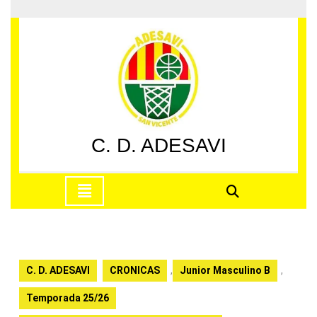
Saltar
al
contenido
Saltar
al
contenido
C. D. ADESAVI
Botón
de
apertura
C. D. ADESAVI
CRONICAS
,
Junior Masculino B
,
Temporada 25/26