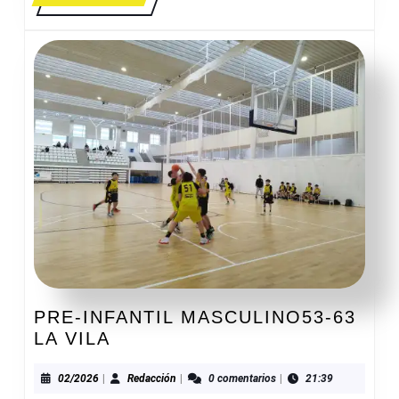
MÁS
PRE-INFANTIL MASCULINO53-63
PRE-
LA VILA
INFANTIL
MASCULINO53-
02/2026
Redacción
02/2026
|
Redacción
|
0 comentarios
|
21:39