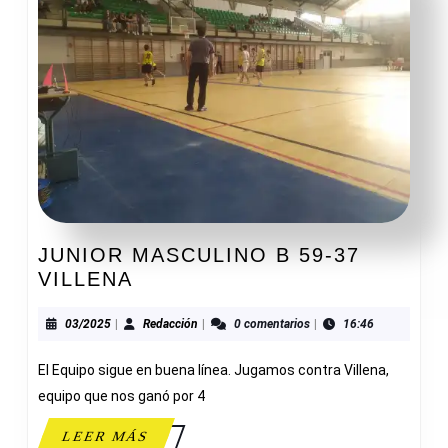
JUNIOR MASCULINO B 59-37
JUNIOR
VILLENA
MASCULINO
B
03/2025
Redacción
03/2025
|
Redacción
|
0 comentarios
|
16:46
59-
El Equipo sigue en buena línea. Jugamos contra Villena,
37
VILLENA
equipo que nos ganó por 4
LEER
LEER MÁS