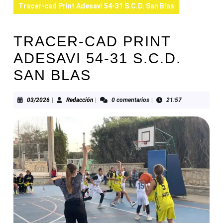
Tracer-cad Print Adesavi 54-31 S.C.D. San Blas
TRACER-CAD PRINT
ADESAVI 54-31 S.C.D.
SAN BLAS
03/2026
Redacción
03/2026
|
Redacción
|
0 comentarios
|
21:57