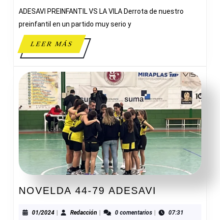
63
ADESAVI PREINFANTIL VS LA VILA Derrota de nuestro
LA
VILA
preinfantil en un partido muy serio y
LEER
LEER MÁS
MÁS
NOVELDA
NOVELDA 44-79 ADESAVI
44-
79
01/2024
Redacción
01/2024
|
Redacción
|
0 comentarios
|
07:31