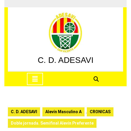
Saltar
al
contenido
Saltar
al
contenido
C. D. ADESAVI
Botón
de
apertura
C. D. ADESAVI
Alevín Masculino A
,
CRONICAS
Doble jornada. Semifinal Alevín Preferente