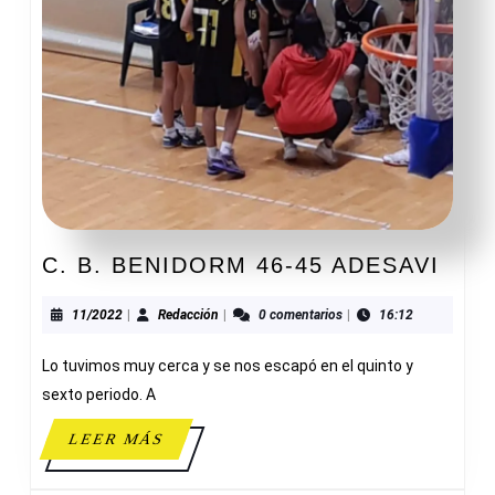
C.
C. B. BENIDORM 46-45 ADESAVI
B.
BEN
11/2022
Redacción
11/2022
|
Redacción
|
0 comentarios
|
16:12
46-
Lo tuvimos muy cerca y se nos escapó en el quinto y
45
ADE
sexto periodo. A
LEER
LEER MÁS
MÁS