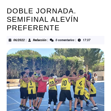
DOBLE JORNADA.
SEMIFINAL ALEVÍN
PREFERENTE
06/2022
Redacción
06/2022
|
Redacción
|
0 comentarios
|
17:37