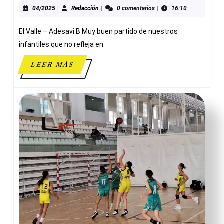
VALLE
04/2025
Redacción
04/2025
|
Redacción
|
0 comentarios
|
16:10
64-
El Valle – Adesavi B Muy buen partido de nuestros
23
INFANTIL
infantiles que no refleja en
MASCULINO
LEER
LEER MÁS
B
MÁS