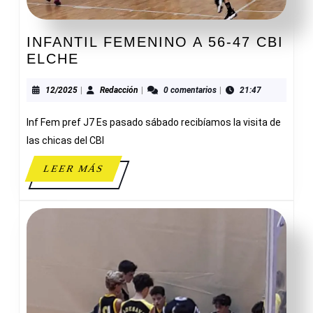
INFANTIL FEMENINO A 56-47 CBI
INFANTIL
ELCHE
FEMENINO
A
12/2025
Redacción
12/2025
|
Redacción
|
0 comentarios
|
21:47
56-
Inf Fem pref J7 Es pasado sábado recibíamos la visita de
47
CBI
las chicas del CBI
ELCHE
LEER
LEER MÁS
MÁS