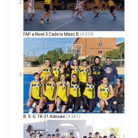
FAP a Nivel 3 Cadete Masc B
(4.524)
B. S. G. 18-31 Adesavi
(4.361)