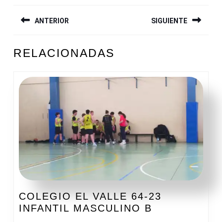
NAVEGACIÓN
ANTERIOR
SIGUIENTE
DE
ENTRADAS
Entrada
Siguiente
RELACIONADAS
anterior:
entrada:
COLEGIO EL VALLE 64-23
COLEGIO
INFANTIL MASCULINO B
EL