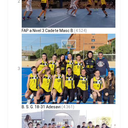
FAP a Nivel 3 Cadete Masc B
(4.524)
B. S. G. 18-31 Adesavi
(4.361)