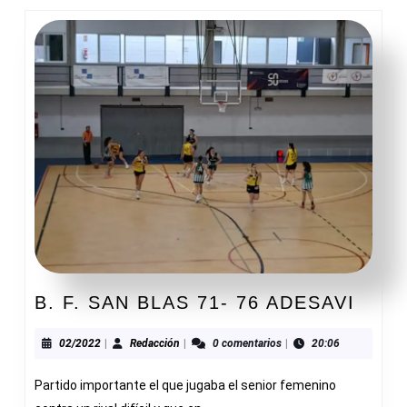
B.
B. F. SAN BLAS 71- 76 ADESAVI
F.
SAN
02/2022
Redacción
02/2022
|
Redacción
|
0 comentarios
|
20:06
BLAS
Partido importante el que jugaba el senior femenino
71-