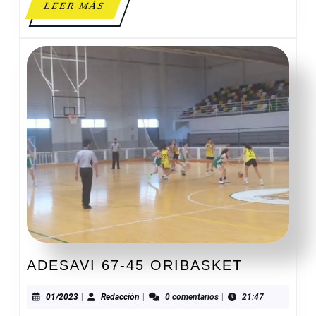
LEER
LEER MÁS
MÁS
ADESAVI
ADESAVI 67-45 ORIBASKET
67-
45
01/2023
Redacción
01/2023
|
Redacción
|
0 comentarios
|
21:47
ORIBASK