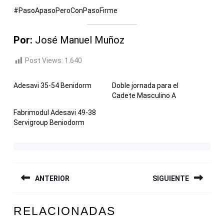
#PasoApasoPeroConPasoFirme
Por:
José Manuel Muñoz
Post Views:
1.640
Adesavi 35-54 Benidorm
Doble jornada para el
Cadete Masculino A
Fabrimodul Adesavi 49-38
Servigroup Beniodorm
NAVEGACIÓN
ANTERIOR
SIGUIENTE
DE
ENTRADAS
Entrada
Siguiente
RELACIONADAS
anterior:
entrada: