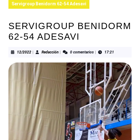
Servigroup Benidorm 62-54 Adesavi
SERVIGROUP BENIDORM
62-54 ADESAVI
12/2022
Redacción
12/2022
|
Redacción
|
0 comentarios
|
17:21