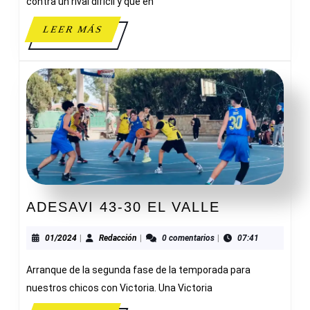
76
contra un rival difícil y que en
ADES
LEER
LEER MÁS
MÁS
ADESAVI
ADESAVI 43-30 EL VALLE
43-
30
01/2024
Redacción
01/2024
|
Redacción
|
0 comentarios
|
07:41
EL
Arranque de la segunda fase de la temporada para
VALLE
nuestros chicos con Victoria. Una Victoria