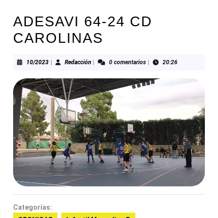
ADESAVI 64-24 CD
CAROLINAS
10/2023
Redacción
10/2023
|
Redacción
|
0 comentarios
|
20:26
Categorías: