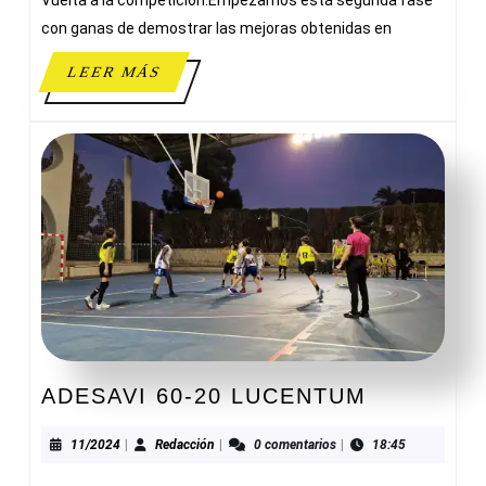
Vuelta a la competición.Empezamos está segunda fase
con ganas de demostrar las mejoras obtenidas en
LEER
LEER MÁS
MÁS
ADESAVI
ADESAVI 60-20 LUCENTUM
60-
20
11/2024
Redacción
11/2024
|
Redacción
|
0 comentarios
|
18:45
LUCENTU