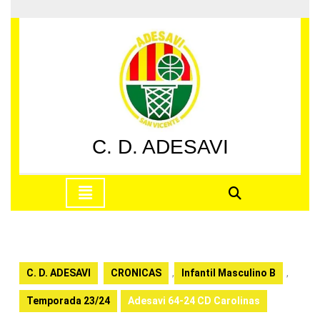
Saltar
al
contenido
Saltar
al
contenido
C. D. ADESAVI
Botón
de
apertura
C. D. ADESAVI
CRONICAS
,
Infantil Masculino B
,
Temporada 23/24
Adesavi 64-24 CD Carolinas