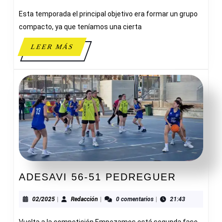
TRACE
Esta temporada el principal objetivo era formar un grupo
CAD
PRINT
compacto, ya que teníamos una cierta
ADESA
LEER
LEER MÁS
MÁS
ADESAV
ADESAVI 56-51 PEDREGUER
56-
51
02/2025
Redacción
02/2025
|
Redacción
|
0 comentarios
|
21:43
PEDRE