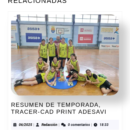
RELACIONADAS
anterior:
entrada:
RESUMEN DE TEMPORADA,
RESUM
TRACER-CAD PRINT ADESAVI
DE
TEMPO
06/2025
Redacción
06/2025
|
Redacción
|
0 comentarios
|
18:33