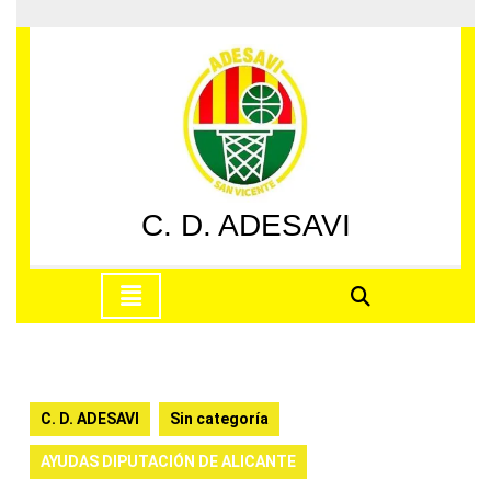
Saltar
al
contenido
Saltar
al
contenido
C. D. ADESAVI
Botón
de
apertura
C. D. ADESAVI
Sin categoría
AYUDAS DIPUTACIÓN DE ALICANTE