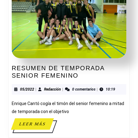
RESUMEN DE TEMPORADA
RESUMEN
SENIOR FEMENINO
DE
TEMPORADA
05/2022
Redacción
05/2022
|
Redacción
|
0 comentarios
|
10:19
SENIOR
Enrique Cantó cogía el timón del senior femenino a mitad
FEMENINO
de temporada con el objetivo
LEER
LEER MÁS
MÁS