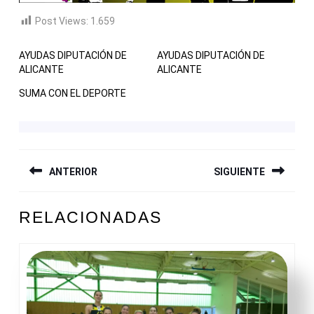
Post Views:
1.659
AYUDAS DIPUTACIÓN DE
AYUDAS DIPUTACIÓN DE
ALICANTE
ALICANTE
SUMA CON EL DEPORTE
NAVEGACIÓN
ANTERIOR
SIGUIENTE
DE
ENTRADAS
Entrada
Siguiente
RELACIONADAS
anterior:
entrada: