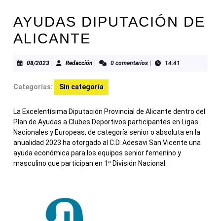
AYUDAS DIPUTACIÓN DE
ALICANTE
08/2023
Redacción
08/2023
|
Redacción
|
0 comentarios
|
14:41
Categorías:
Sin categoría
La Excelentísima Diputación Provincial de Alicante dentro del
Plan de Ayudas a Clubes Deportivos participantes en Ligas
Nacionales y Europeas, de categoría senior o absoluta en la
anualidad 2023 ha otorgado al C.D. Adesavi San Vicente una
ayuda económica para los equipos senior femenino y
masculino que participan en 1ª División Nacional.