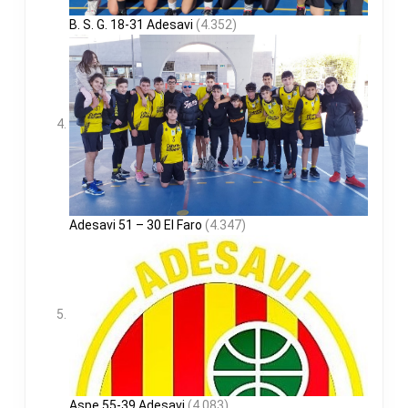
B. S. G. 18-31 Adesavi
(4.352)
Adesavi 51 – 30 El Faro
(4.347)
Aspe 55-39 Adesavi
(4.083)