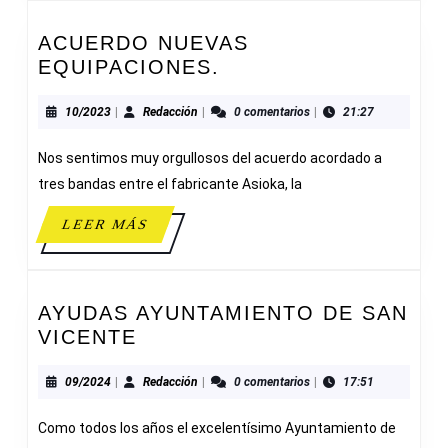
ACUERDO NUEVAS
ACUERDO
EQUIPACIONES.
NUEVAS
EQUIPACIONES.
10/2023
Redacción
10/2023
|
Redacción
|
0 comentarios
|
21:27
Nos sentimos muy orgullosos del acuerdo acordado a
tres bandas entre el fabricante Asioka, la
LEER
LEER MÁS
MÁS
AYUDAS AYUNTAMIENTO DE SAN
AYUDAS
VICENTE
AYUNTAMIENTO
DE
09/2024
Redacción
09/2024
|
Redacción
|
0 comentarios
|
17:51
SAN
Como todos los años el excelentísimo Ayuntamiento de
VICENTE