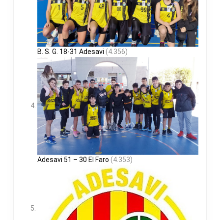
B. S. G. 18-31 Adesavi
(4.356)
Adesavi 51 – 30 El Faro
(4.353)