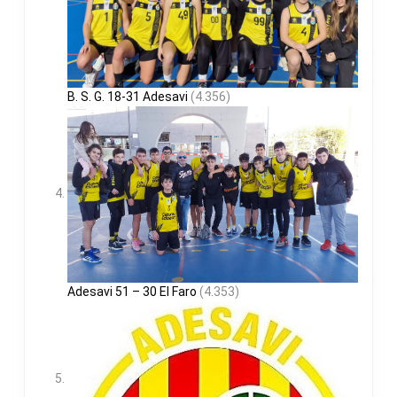
B. S. G. 18-31 Adesavi
(4.356)
Adesavi 51 – 30 El Faro
(4.353)