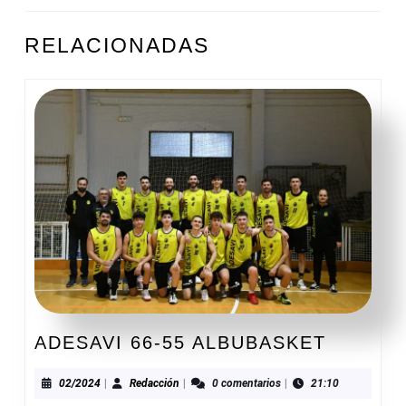
ENTRADAS
Entrada
Siguiente
RELACIONADAS
anterior:
entrada:
ADESAV
ADESAVI 66-55 ALBUBASKET
66-
55
02/2024
Redacción
02/2024
|
Redacción
|
0 comentarios
|
21:10