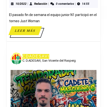
WOMAN
10/2022
Redacción
10/2022
|
Redacción
|
0 comentarios
|
14:55
El pasado fin de semana el equipo junior N1 participó en el
torneo Just Woman
LEER
LEER MÁS
MÁS
CDADESAVI
C. D.ADESAVI, San Vicente del Raspeig