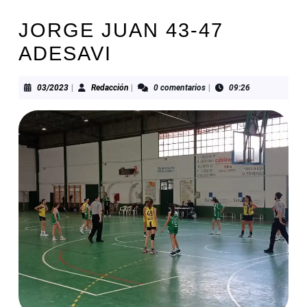
JORGE JUAN 43-47
ADESAVI
03/2023
Redacción
03/2023
|
Redacción
|
0 comentarios
|
09:26