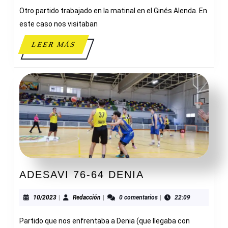
ALBUBA
Otro partido trabajado en la matinal en el Ginés Alenda. En
este caso nos visitaban
LEER
LEER MÁS
MÁS
ADESAVI
ADESAVI 76-64 DENIA
76-
64
10/2023
Redacción
10/2023
|
Redacción
|
0 comentarios
|
22:09
DENIA
Partido que nos enfrentaba a Denia (que llegaba con