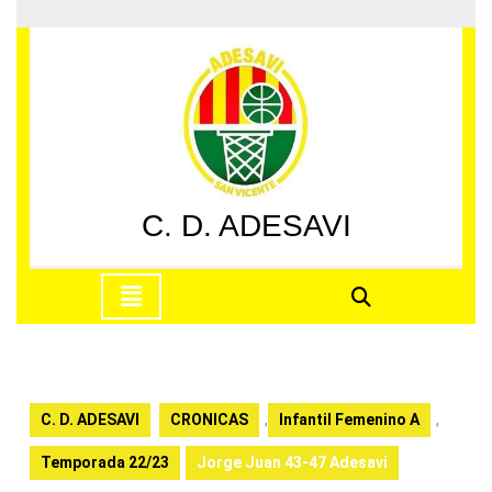
Saltar
al
contenido
Saltar
al
contenido
C. D. ADESAVI
Botón
de
apertura
C. D. ADESAVI
CRONICAS
,
Infantil Femenino A
,
Temporada 22/23
Jorge Juan 43-47 Adesavi