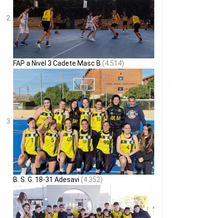
FAP a Nivel 3 Cadete Masc B
(4.514)
B. S. G. 18-31 Adesavi
(4.352)