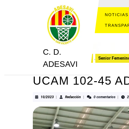
Saltar
al
contenido
NOTICIAS
Saltar
TRANSPA
al
contenido
C. D.
C. D. ADESAVI
CRONICAS
,
Senior Femenin
ADESAVI
UCAM 102-45 A
10/2023
Redacción
10/2023
|
Redacción
|
0 comentarios
|
2