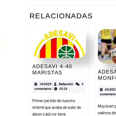
DE
ENTRADAS
Entrada
RELACIONADAS
anterior:
ADESAVI 4-40
ADESA
ADESAVI
MARISTAS
MONF
4-
40
10/2023
Redacción
10/2023
|
Redacción
|
0
comentarios
|
20:24
03/202
MARISTAS
comentario
Primer partido de nuestro
Muy buen p
infantil que acaba de subir de
salimos de
alevin y aún no tiene