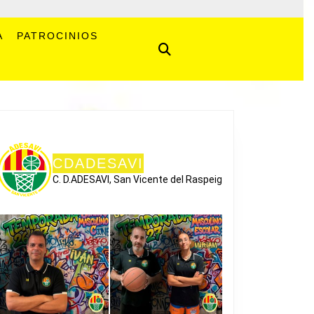
A
PATROCINIOS
CDADESAVI
C. D.ADESAVI, San Vicente del Raspeig