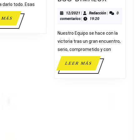
darlo todo. Esas
52-
34
12/2021
Redacción
12/2021
|
Redacción
|
0
LEER
 MÁS
comentarios
|
19:20
BSG
MÁS
DIMALUX
Nuestro Equipo se hace con la
victoria tras un gran encuentro,
serio, comprometido y con
LEER
LEER MÁS
MÁS