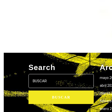
Search
Ar
Buscar:
mayo 2
abril 2
marzo 
febrero
enero 