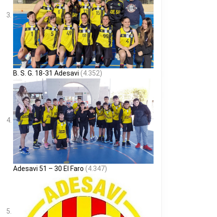
B. S. G. 18-31 Adesavi
(4.352)
Adesavi 51 – 30 El Faro
(4.347)