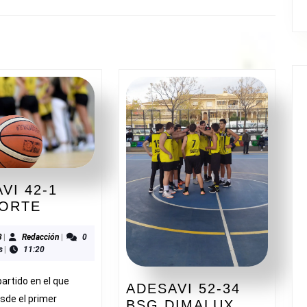
Siguiente
entrada:
VI 42-1
ADESAVI
ORTE
42-
1
03/2023
Redacción
3
|
Redacción
|
0
s
|
11:20
MONFORTE
artido en el que
ADESAVI 52-34
sde el primer
ADESAVI
BSG DIMALUX