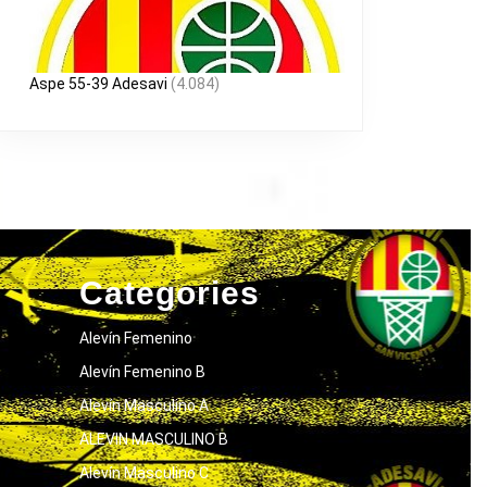
Aspe 55-39 Adesavi
(4.084)
Categories
Alevín Femenino
Alevín Femenino B
Alevín Masculino A
ALEVIN MASCULINO B
Alevín Masculino C