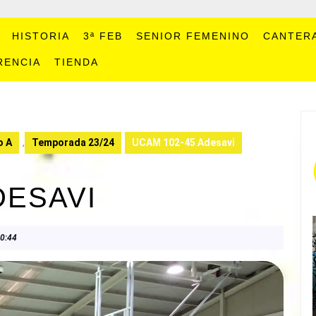
HISTORIA
3ª FEB
SENIOR FEMENINO
CANTER
RENCIA
TIENDA
o A
,
Temporada 23/24
UCAM 102-45 Adesavi
DESAVI
0:44