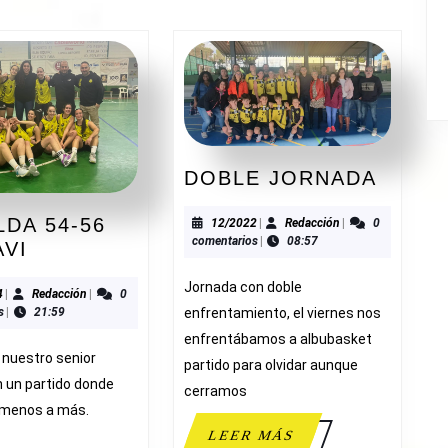
DOBL
DOBLE JORNADA
JORN
DA 54-56
12/2022
Redacción
12/2022
|
Redacción
|
0
comentarios
|
08:57
NOVELDA
AVI
54-
Jornada con doble
56
02/2024
Redacción
4
|
Redacción
|
0
enfrentamiento, el viernes nos
s
|
21:59
ADESAVI
enfrentábamos a albubasket
e nuestro senior
partido para olvidar aunque
n un partido donde
cerramos
 menos a más.
LEER
LEER MÁS