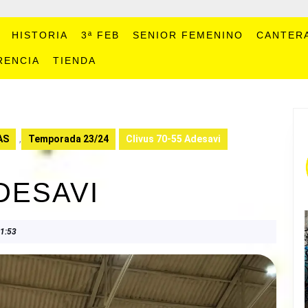
HISTORIA
3ª FEB
SENIOR FEMENINO
CANTER
RENCIA
TIENDA
AS
,
Temporada 23/24
Clivus 70-55 Adesavi
ADESAVI
1:53