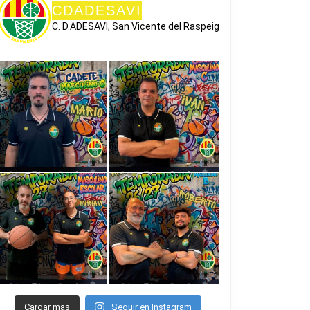
CDADESAVI
C. D.ADESAVI, San Vicente del Raspeig
Cargar mas
Seguir en Instagram