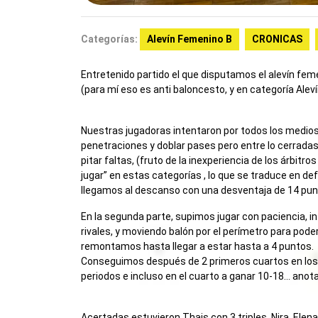
Categorías:
Alevín Femenino B
CRONICAS
Entretenido partido el que disputamos el alevín feme
(para mí eso es anti baloncesto, y en categoría Aleví
Nuestras jugadoras intentaron por todos los medios 
penetraciones y doblar pases pero entre lo cerradas q
pitar faltas, (fruto de la inexperiencia de los árbitr
jugar” en estas categorías , lo que se traduce en d
llegamos al descanso con una desventaja de 14 pun
En la segunda parte, supimos jugar con paciencia, i
rivales, y moviendo balón por el perímetro para pode
remontamos hasta llegar a estar hasta a 4 puntos.
Conseguimos después de 2 primeros cuartos en los
periodos e incluso en el cuarto a ganar 10-18… anotand
Acertadas estuvieron Thais con 3 triples, Nira, Elen