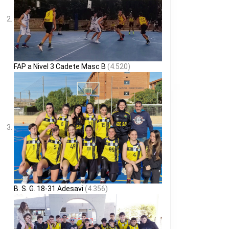
FAP a Nivel 3 Cadete Masc B
(4.520)
B. S. G. 18-31 Adesavi
(4.356)