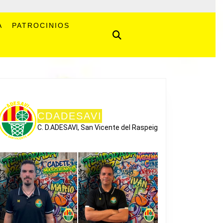
A
PATROCINIOS
CDADESAVI
C. D.ADESAVI, San Vicente del Raspeig