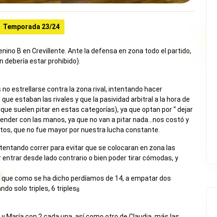
Temporada 23/24
nino B en Crevillente. Ante la defensa en zona todo el partido,
n debería estar prohibido).
no estrellarse contra la zona rival, intentando hacer
ue estaban las rivales y que la pasividad arbitral a la hora de
os que suelen pitar en estas categorías), ya que optan por “ dejar
efender con las manos, ya que no van a pitar nada…nos costó y
tos, que no fue mayor por nuestra lucha constante.
ntentando correr para evitar que se colocaran en zona las
r entrar desde lado contrario o bien poder tirar cómodas, y
 que como se ha dicho perdíamos de 14, a empatar dos
o solo triples, 6 triples¡¡
a y María con 2 cada una, así como otro de Claudia, más las