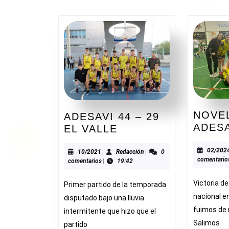
NOVEL
ADESAVI 44 – 29
ADES
ADESAVI
EL VALLE
44
02/202
–
10/2021
Redacción
10/2021
|
Redacción
|
0
comentario
comentarios
|
19:42
29
EL
Victoria d
Primer partido de la temporada
VALLE
nacional e
disputado bajo una lluvia
fuimos de
intermitente que hizo que el
Salimos
partido