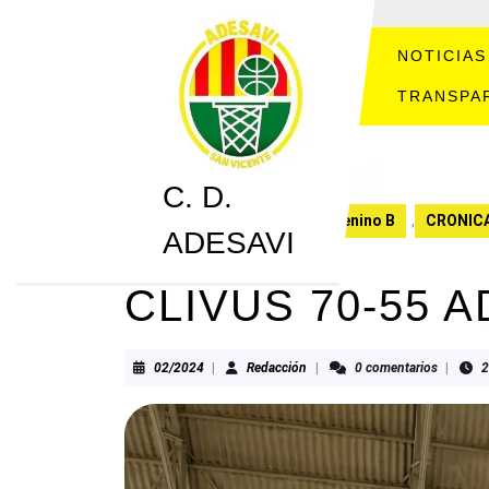
Saltar
al
contenido
NOTICIAS
Saltar
TRANSPA
al
contenido
C. D.
C. D. ADESAVI
Alevín Femenino B
,
CRONIC
ADESAVI
CLIVUS 70-55 
02/2024
Redacción
02/2024
|
Redacción
|
0 comentarios
|
2