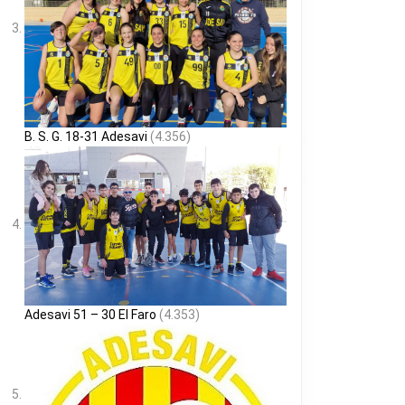
B. S. G. 18-31 Adesavi
(4.356)
Adesavi 51 – 30 El Faro
(4.353)