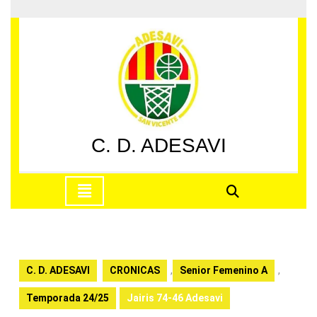
Saltar
al
contenido
Saltar
al
contenido
C. D. ADESAVI
Botón
de
apertura
C. D. ADESAVI
CRONICAS
,
Senior Femenino A
,
Temporada 24/25
Jairis 74-46 Adesavi