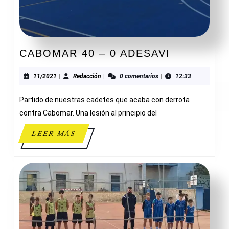
CABOMAR
CABOMAR 40 – 0 ADESAVI
40
–
11/2021
Redacción
11/2021
|
Redacción
|
0 comentarios
|
12:33
0
Partido de nuestras cadetes que acaba con derrota
ADESAVI
contra Cabomar. Una lesión al principio del
LEER
LEER MÁS
MÁS