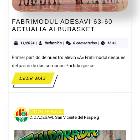
FABRIMODUL ADESAVI 63-60
FABRIMODU
ACTUALIA ALBUBASKET
ADESAVI
63-
11/2024
Redacción
11/2024
|
Redacción
|
0 comentarios
|
16:41
60
Primer partido de nuestro alevín «A» Frabimodul después
ACTUALIA
ALBUBASKE
del parón de dos semanas.Partido que se
LEER
LEER MÁS
MÁS
CDADESAVI
C. D.ADESAVI, San Vicente del Raspeig