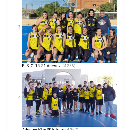
B. S. G. 18-31 Adesavi
(4.356)
Adesavi 51 – 30 El Faro
(4.352)