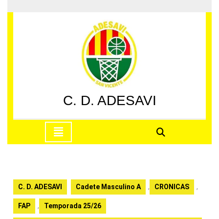
Saltar
al
contenido
Saltar
al
contenido
C. D. ADESAVI
Botón
de
apertura
C. D. ADESAVI
Cadete Masculino A
,
CRONICAS
,
FAP
,
Temporada 25/26