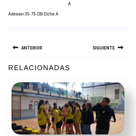
A
Adesavi 35-75 CBI Elche A
NAVEGACIÓN
ANTERIOR
SIGUIENTE
DE
ENTRADAS
Entrada
Siguiente
RELACIONADAS
anterior:
entrada: