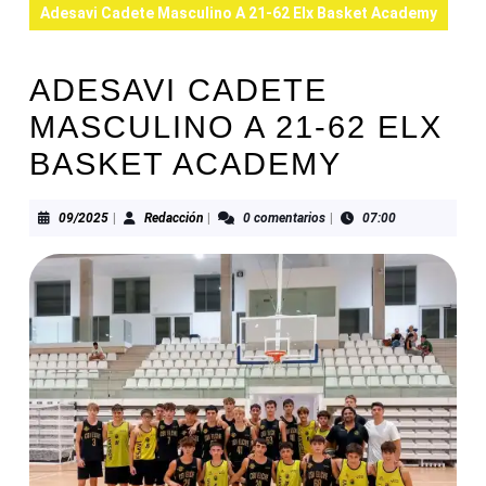
Adesavi Cadete Masculino A 21-62 Elx Basket Academy
ADESAVI CADETE
MASCULINO A 21-62 ELX
BASKET ACADEMY
09/2025
Redacción
09/2025
|
Redacción
|
0 comentarios
|
07:00