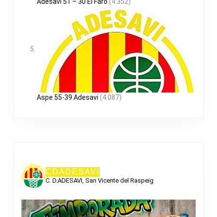
Adesavi 51 – 30 El Faro
(4.352)
Aspe 55-39 Adesavi
(4.087)
CDADESAVI
C. D.ADESAVI, San Vicente del Raspeig