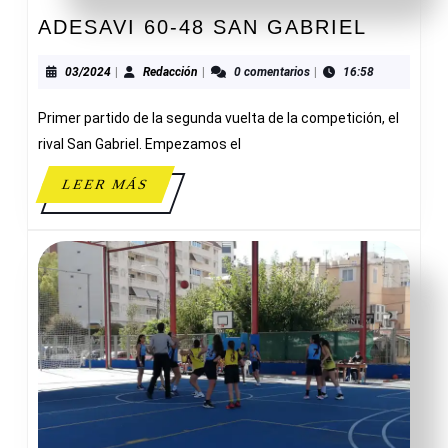
ADESA
ADESAVI 60-48 SAN GABRIEL
60-
48
03/2024
Redacción
03/2024
|
Redacción
|
0 comentarios
|
16:58
SAN
Primer partido de la segunda vuelta de la competición, el
GABRI
rival San Gabriel. Empezamos el
LEER
LEER MÁS
MÁS