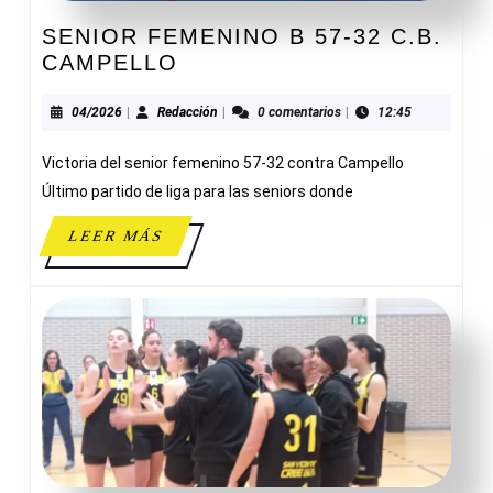
SENIOR FEMENINO B 57-32 C.B.
SENIOR
CAMPELLO
FEMENINO
B
04/2026
Redacción
04/2026
|
Redacción
|
0 comentarios
|
12:45
57-
Victoria del senior femenino 57-32 contra Campello
32
C.B.
Último partido de liga para las seniors donde
CAMPELLO
LEER
LEER MÁS
MÁS