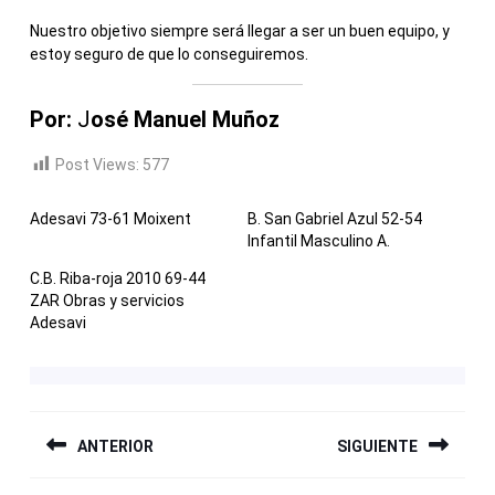
Nuestro objetivo siempre será llegar a ser un buen equipo, y
estoy seguro de que lo conseguiremos.
Por:
J
osé Manuel Muñoz
Post Views:
577
Adesavi 73-61 Moixent
B. San Gabriel Azul 52-54
Infantil Masculino A.
C.B. Riba-roja 2010 69-44
ZAR Obras y servicios
Adesavi
NAVEGACIÓN
ANTERIOR
SIGUIENTE
DE
ENTRADAS