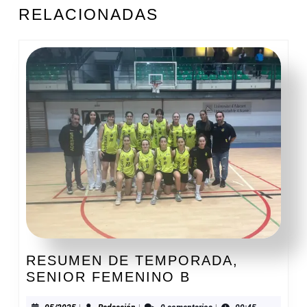
Entrada
Siguiente
RELACIONADAS
anterior:
entrada:
RESUMEN DE TEMPORADA,
RESUMEN
SENIOR FEMENINO B
DE