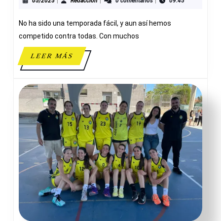
TEMPORADA,
05/2025
Redacción
05/2025
|
Redacción
|
0 comentarios
|
09:45
SENIOR
No ha sido una temporada fácil, y aun así hemos
FEMENINO
B
competido contra todas. Con muchos
LEER
LEER MÁS
MÁS