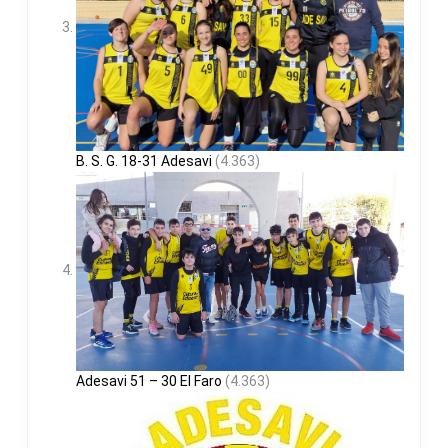
B. S. G. 18-31 Adesavi
(4.363)
Adesavi 51 – 30 El Faro
(4.363)