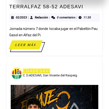
TERRALF
TERRALFAZ 58-52 ADESAVI
58-
52
02/2023
Redacción
02/2023
|
Redacción
|
0 comentarios
|
11:30
ADESAVI
Jornada número 7 donde tocaba jugar en el Pabellón Pau
Gasol en Alfaz del Pi.
LEER
LEER MÁS
MÁS
CDADESAVI
C. D.ADESAVI, San Vicente del Raspeig