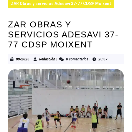
ZAR Obras y servicios Adesavi 37-77 CDSP Moixent
ZAR OBRAS Y
SERVICIOS ADESAVI 37-
77 CDSP MOIXENT
09/2025
Redacción
09/2025
|
Redacción
|
0 comentarios
|
20:57