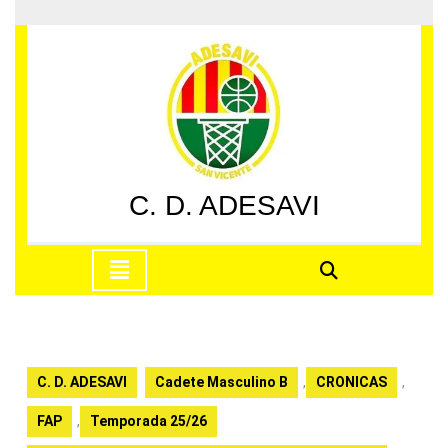
Saltar
al
contenido
Saltar
al
contenido
C. D. ADESAVI
Botón
de
apertura
C. D. ADESAVI
Cadete Masculino B
,
CRONICAS
,
FAP
,
Temporada 25/26