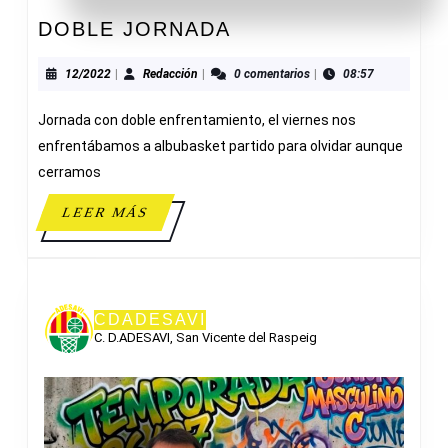
DOBLE
DOBLE JORNADA
JORNADA
12/2022
Redacción
12/2022
|
Redacción
|
0 comentarios
|
08:57
Jornada con doble enfrentamiento, el viernes nos
enfrentábamos a albubasket partido para olvidar aunque
cerramos
LEER
LEER MÁS
MÁS
CDADESAVI
C. D.ADESAVI, San Vicente del Raspeig