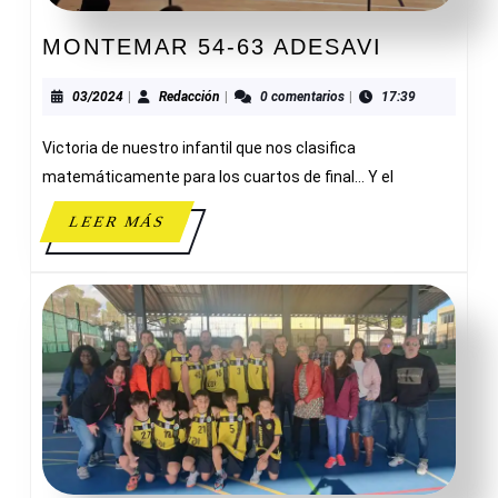
MONTEM
MONTEMAR 54-63 ADESAVI
54-
63
03/2024
Redacción
03/2024
|
Redacción
|
0 comentarios
|
17:39
ADESAVI
Victoria de nuestro infantil que nos clasifica
matemáticamente para los cuartos de final… Y el
LEER
LEER MÁS
MÁS