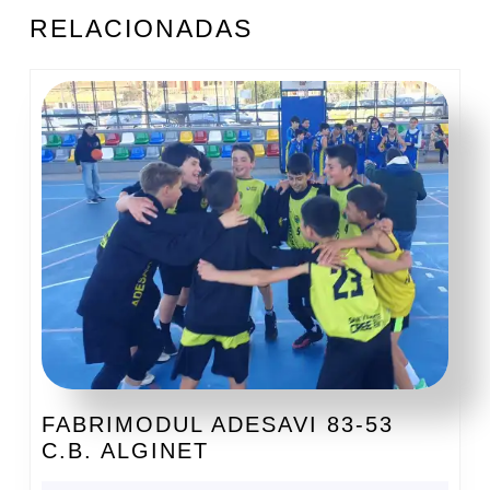
Entrada
Siguiente
RELACIONADAS
anterior:
entrada:
FABRIMODUL ADESAVI 83-53
FABRIMODUL
C.B. ALGINET
ADESAVI