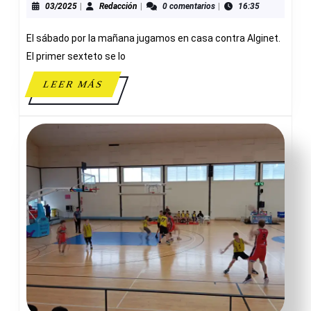
83-
03/2025
Redacción
03/2025
|
Redacción
|
0 comentarios
|
16:35
53
El sábado por la mañana jugamos en casa contra Alginet.
C.B.
ALGINET
El primer sexteto se lo
LEER
LEER MÁS
MÁS