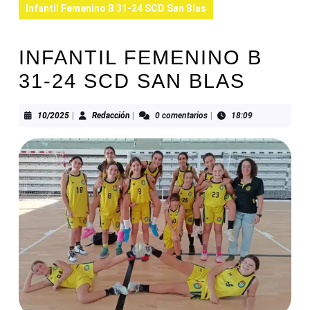
Infantil Femenino B 31-24 SCD San Blas
INFANTIL FEMENINO B
31-24 SCD SAN BLAS
10/2025
Redacción
10/2025
|
Redacción
|
0 comentarios
|
18:09