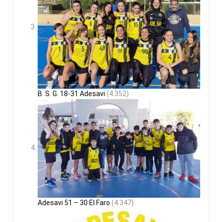
B. S. G. 18-31 Adesavi
(4.352)
Adesavi 51 – 30 El Faro
(4.347)