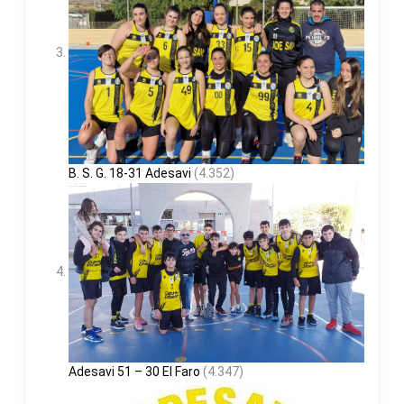
B. S. G. 18-31 Adesavi
(4.352)
Adesavi 51 – 30 El Faro
(4.347)