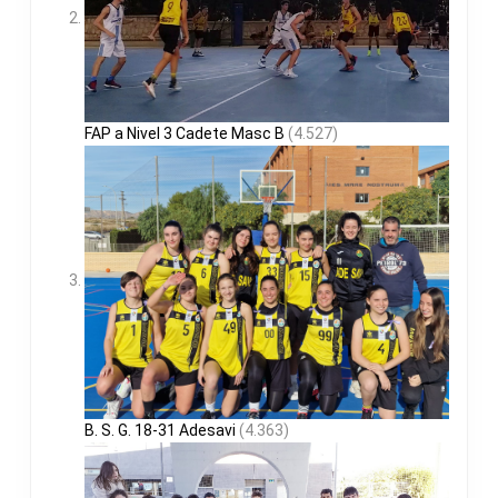
FAP a Nivel 3 Cadete Masc B
(4.527)
B. S. G. 18-31 Adesavi
(4.363)