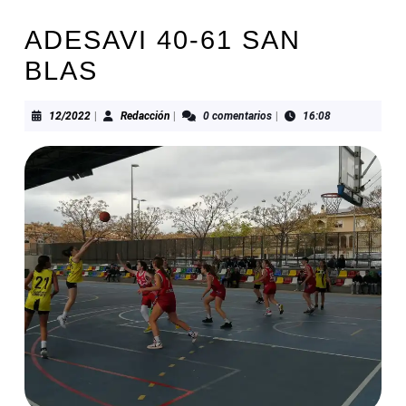
ADESAVI 40-61 SAN
BLAS
12/2022
Redacción
12/2022
|
Redacción
|
0 comentarios
|
16:08