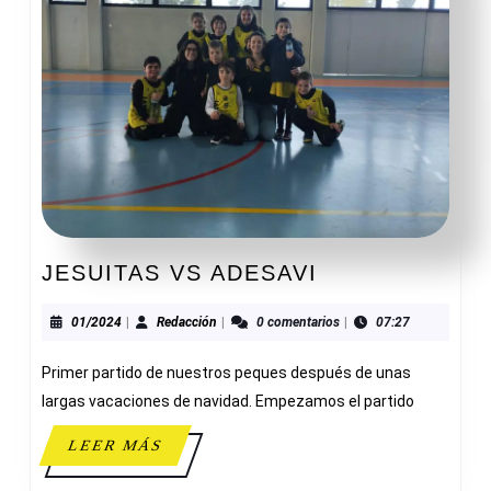
JESUITAS
JESUITAS VS ADESAVI
VS
ADESAVI
01/2024
Redacción
01/2024
|
Redacción
|
0 comentarios
|
07:27
Primer partido de nuestros peques después de unas
largas vacaciones de navidad. Empezamos el partido
LEER
LEER MÁS
MÁS