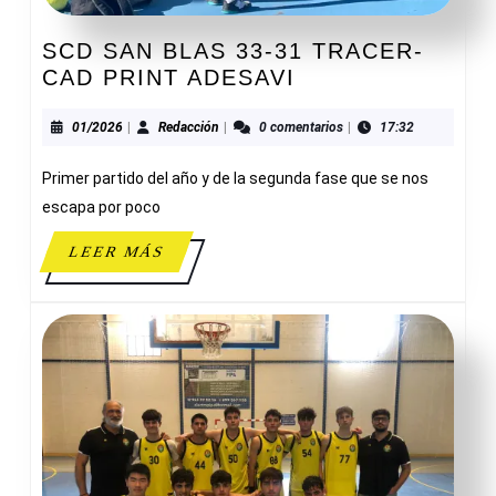
SCD SAN BLAS 33-31 TRACER-
SCD
CAD PRINT ADESAVI
SAN
BLAS
01/2026
Redacción
01/2026
|
Redacción
|
0 comentarios
|
17:32
33-
Primer partido del año y de la segunda fase que se nos
31
TRACER-
escapa por poco
CAD
LEER
LEER MÁS
PRINT
MÁS
ADESAVI