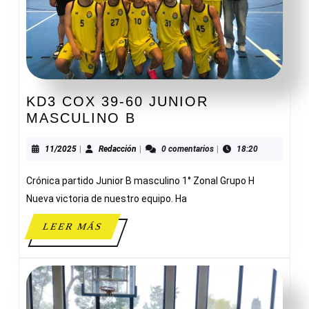
KD3 COX 39-60 JUNIOR
KD3
MASCULINO B
COX
39-
11/2025
Redacción
11/2025
|
Redacción
|
0 comentarios
|
18:20
60
Crónica partido Junior B masculino 1° Zonal Grupo H
JUNIOR
MASCULINO
Nueva victoria de nuestro equipo. Ha
B
LEER
LEER MÁS
MÁS