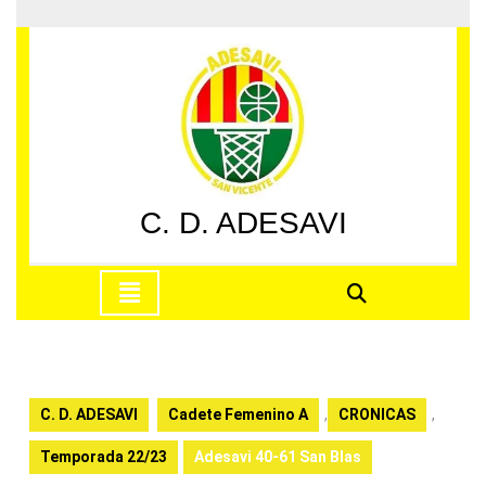
Saltar
al
contenido
Saltar
al
contenido
C. D. ADESAVI
Botón
de
apertura
C. D. ADESAVI
Cadete Femenino A
,
CRONICAS
,
Temporada 22/23
Adesavi 40-61 San Blas