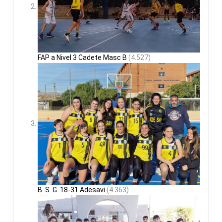
FAP a Nivel 3 Cadete Masc B
(4.527)
B. S. G. 18-31 Adesavi
(4.363)