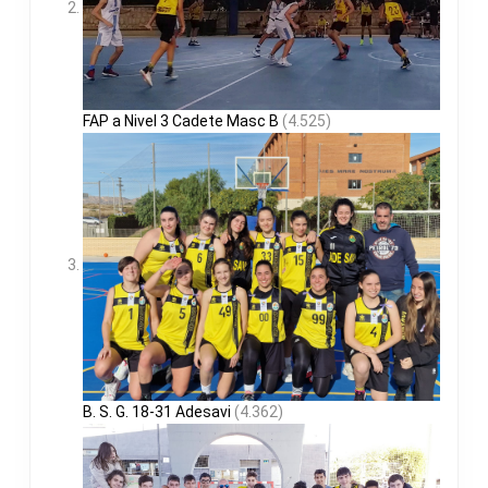
FAP a Nivel 3 Cadete Masc B
(4.525)
B. S. G. 18-31 Adesavi
(4.362)