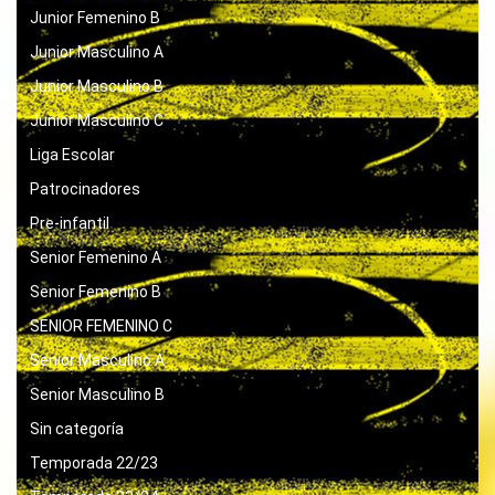
Junior Femenino B
Junior Masculino A
Junior Masculino B
Junior Masculino C
Liga Escolar
Patrocinadores
Pre-infantil
Senior Femenino A
Senior Femenino B
SENIOR FEMENINO C
Senior Masculino A
Senior Masculino B
Sin categoría
Temporada 22/23