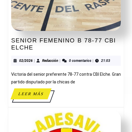
SENIOR FEMENINO B 78-77 CBI
SENIOR
ELCHE
FEMENINO
B
02/2026
Redacción
02/2026
|
Redacción
|
0 comentarios
|
21:03
78-
Victoria del senior preferente 78-77 contra CBI Elche. Gran
77
CBI
partido disputado por la chicas de
ELCHE
LEER
LEER MÁS
MÁS