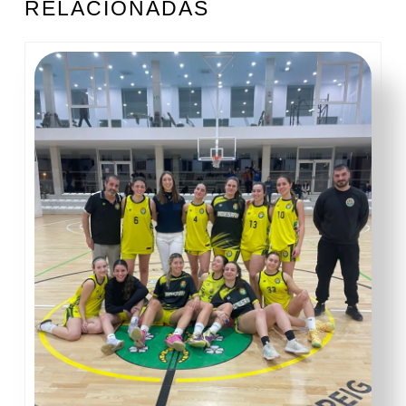
RELACIONADAS
anterior:
entrada: