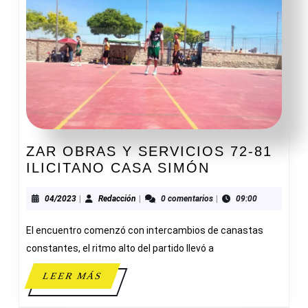
ZAR OBRAS Y SERVICIOS 72-81
ZAR
ILICITANO CASA SIMÓN
OBRAS
Y
04/2023
Redacción
04/2023
|
Redacción
|
0 comentarios
|
09:00
SERVICIOS
El encuentro comenzó con intercambios de canastas
72-
81
constantes, el ritmo alto del partido llevó a
ILICITANO
LEER
LEER MÁS
CASA
MÁS
SIMÓN