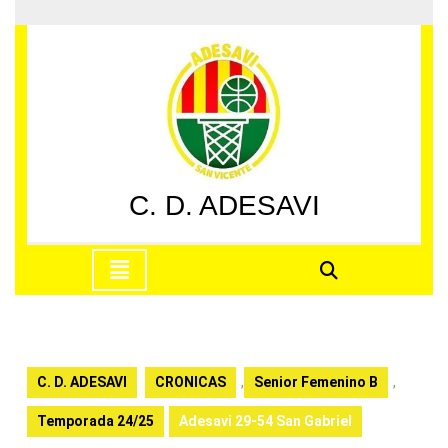
Saltar
al
contenido
Saltar
al
contenido
C. D. ADESAVI
Botón
de
apertura
C. D. ADESAVI
CRONICAS
,
Senior Femenino B
,
Temporada 24/25
Adesavi 29-54 San Gabriel