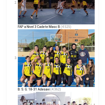
FAP a Nivel 3 Cadete Masc B
(4.525)
B. S. G. 18-31 Adesavi
(4.362)