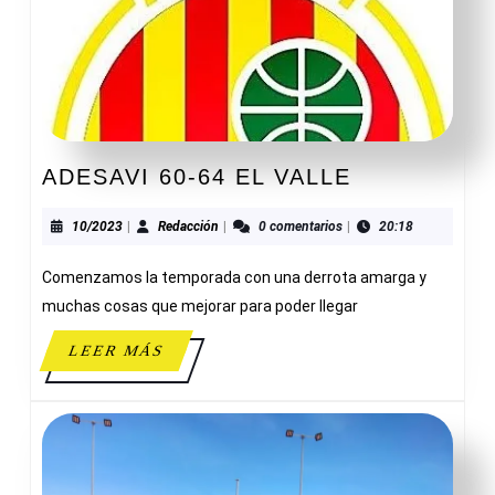
ADESAVI
ADESAVI 60-64 EL VALLE
60-
64
10/2023
Redacción
10/2023
|
Redacción
|
0 comentarios
|
20:18
EL
Comenzamos la temporada con una derrota amarga y
VALLE
muchas cosas que mejorar para poder llegar
LEER
LEER MÁS
MÁS