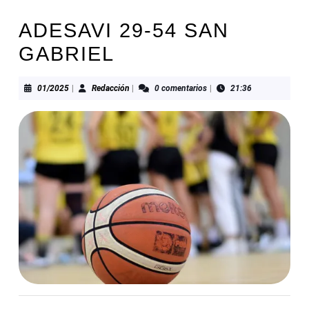
ADESAVI 29-54 SAN
GABRIEL
01/2025
Redacción
01/2025
|
Redacción
|
0 comentarios
|
21:36