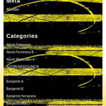
Meta
Acceder
Categories
Alevín Femenino
Alevín Femenino B
Alevín Masculino A
ALEVIN MASCULINO B
Alevín Masculino C
Benjamín A
Benjamín B
Benjamin femenino
Benjamín Mixto