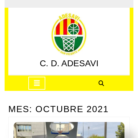
Saltar
al
contenido
Saltar
al
contenido
C. D. ADESAVI
Botón
de
apertura
MES:
OCTUBRE 2021