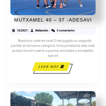
MUT
MUTXAMEL 40 – 37 -ADESAVI
40
–
10/2021
Redacción
10/2021
|
Redacción
|
0 comentarios
37
Nuestros cadetes nivel 2 han jugado su segundo
-
partido en la nueva categoría. Esta jornada ha sido más
ADES
productiva en cuanto a puntos anotados y encajados
que en
LEER
LEER MÁS
MÁS