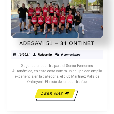
ADESA
ADESAVI 51 – 34 ONTINET
51
–
10/2021
Redacción
10/2021
|
Redacción
|
0 comentarios
34
Segundo encuentro para el Senior Femenino
ONTIN
Autonómico, en este caso contra un equipo con amplia
experiencia en la categoría, el club Martinez Valls de
Ontinyent. El inicio del encuentro fue
LEER
LEER MÁS
MÁS