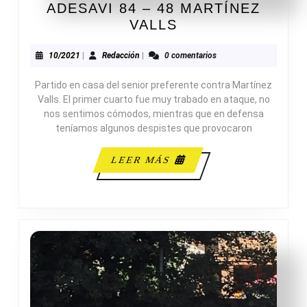
ADESAVI 84 – 48 MARTÍNEZ
ADESAVI
VALLS
84
–
10/2021
Redacción
10/2021
|
Redacción
|
0 comentarios
48
Partido en casa del senior preferente contra Martínez
MARTÍNEZ
Valls. El primer cuarto fue muy trabado en ataque, no
VALLS
nos sentimos cómodos, mientras que en defensa
teníamos algunos despistes que provocaron
LEER
LEER MÁS
MÁS