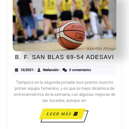
B.
B. F. SAN BLAS 69-54 ADESAVI
F.
SAN
10/2021
Redacción
10/2021
|
Redacción
|
0 comentarios
BLA
Tampoco en la segunda jornada tuvo premio nuestro
69-
primer equipo femenino, y es que la mejor dinámica de
54
entrenamientos de la semana, con algunas mejoras de
ADE
las tocadas, aunque sin
LEER
LEER MÁS
MÁS