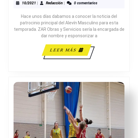
«ZAR
10/2021
Redacción
10/2021
|
Redacción
|
0 comentarios
OBRAS
Hace unos días dabamos a conocer la noticia del
Y
patrocinio principal del Alevín Masculino para esta
SERVICIOS»
temporada. ZAR Obras y Servicios sería la encargada de
dar nombre y esponsorizar a
LEER
LEER MÁS
MÁS