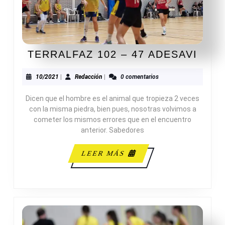
TER
TERRALFAZ 102 – 47 ADESAVI
102
–
10/2021
Redacción
10/2021
|
Redacción
|
0 comentarios
47
Dicen que el hombre es el animal que tropieza 2 veces
ADES
con la misma piedra, bien pues, nosotras volvimos a
cometer los mismos errores que en el encuentro
anterior. Sabedores
LEER
LEER MÁS
MÁS