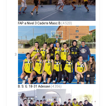
FAP a Nivel 3 Cadete Masc B
(4.520)
B. S. G. 18-31 Adesavi
(4.356)