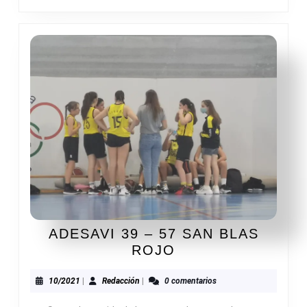
ADESAVI 39 – 57 SAN BLAS
ADESAVI
ROJO
39
–
10/2021
Redacción
10/2021
|
Redacción
|
0 comentarios
57