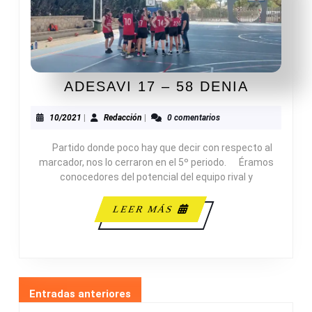
ADESAV
ADESAVI 17 – 58 DENIA
17
–
10/2021
Redacción
10/2021
|
Redacción
|
0 comentarios
58
Partido donde poco hay que decir con respecto al
DENIA
marcador, nos lo cerraron en el 5º periodo. Éramos
conocedores del potencial del equipo rival y
LEER
LEER MÁS
MÁS
NAVEGACIÓN
Entradas anteriores