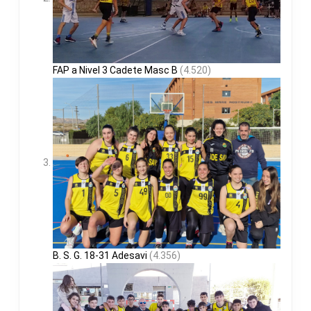
FAP a Nivel 3 Cadete Masc B
(4.520)
B. S. G. 18-31 Adesavi
(4.356)