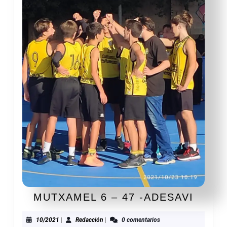
MUTX
MUTXAMEL 6 – 47 -ADESAVI
6
–
10/2021
Redacción
10/2021
|
Redacción
|
0 comentarios