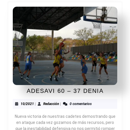
ADESAV
ADESAVI 60 – 37 DENIA
60
–
10/2021
Redacción
10/2021
|
Redacción
|
0 comentarios
37
Nueva victoria de nuestras cadetes demostrando que
DENIA
en ataque cada vez gozamos de más recursos, pero
que la inestabilidad defensiva no nos permitió romper