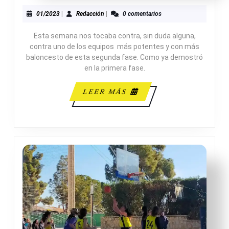
67-
44
01/2023
Redacción
01/2023
|
Redacción
|
0 comentarios
B.
Esta semana nos tocaba contra, sin duda alguna,
SA
contra uno de los equipos más potentes y con más
GAB
baloncesto de esta segunda fase. Como ya demostró
en la primera fase.
LEER
LEER MÁS
MÁS