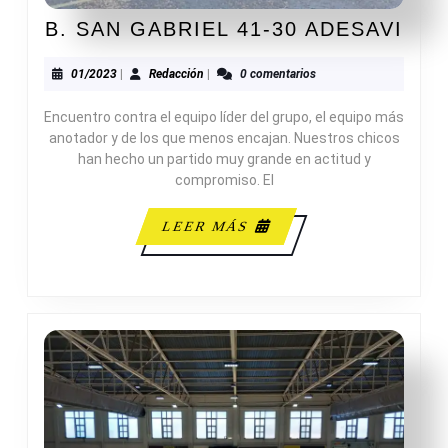
B.
B. SAN GABRIEL 41-30 ADESAVI
SAN
GAB
01/2023
Redacción
01/2023
|
Redacción
|
0 comentarios
41-
Encuentro contra el equipo líder del grupo, el equipo más
30
anotador y de los que menos encajan. Nuestros chicos
ADE
han hecho un partido muy grande en actitud y
compromiso. El
LEER
LEER MÁS
MÁS