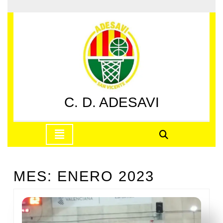
Saltar
al
contenido
Saltar
al
contenido
C. D. ADESAVI
Botón
de
apertura
MES:
ENERO 2023