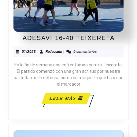
ADESA
ADESAVI 16-40 TEIXERETA
16-
40
01/2023
Redacción
01/2023
|
Redacción
|
0 comentarios
TEIXE
Este fin de semana nos enfrentamos contra Teixereta.
El partido comenzó con una gran actitud por nuestra
parte tanto en defensa como en ataque, lo que hizo que
el marcador
LEER
LEER MÁS
MÁS