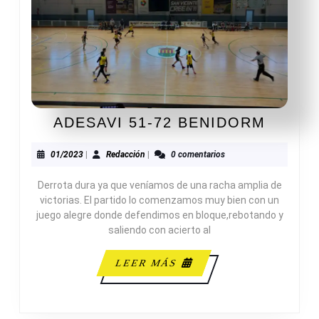
ADESA
ADESAVI 51-72 BENIDORM
51-
72
01/2023
Redacción
01/2023
|
Redacción
|
0 comentarios
BENI
Derrota dura ya que veníamos de una racha amplia de
victorias. El partido lo comenzamos muy bien con un
juego alegre donde defendimos en bloque,rebotando y
saliendo con acierto al
LEER
LEER MÁS
MÁS