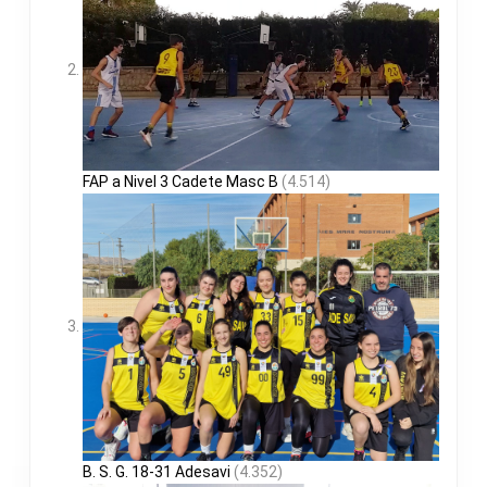
FAP a Nivel 3 Cadete Masc B
(4.514)
B. S. G. 18-31 Adesavi
(4.352)