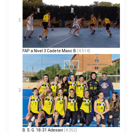
FAP a Nivel 3 Cadete Masc B
(4.514)
B. S. G. 18-31 Adesavi
(4.352)