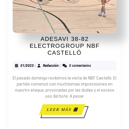
ADESAVI 38-82
ELECTROGROUP NBF
ADESAVI
CASTELLÓ
38-
82
01/2023
Redacción
01/2023
|
Redacción
|
0 comentarios
ELECTROGRO
El pasado domingo recibimos la visita de NBF Castelló. El
NBF
partido comenzó con muchísimas imprecisiones en
CASTELLÓ
nuestro ataque, provocadas por las dudas y el exceso
uso del bote. A pesar
LEER
LEER MÁS
MÁS