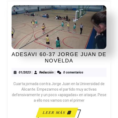
ADESAVI 60-37 JORGE JUAN DE
ADESAVI
NOVELDA
60-
37
01/2023
Redacción
01/2023
|
Redacción
|
0 comentarios
JORGE
Cuarta jornada contra Jorge Juan en la Universidad de
JUAN
Alicante. Empezamos el partido muy activas
DE
defensivamente y un poco «apagadas» en ataque. Pese
NOVELDA
a ello nos vamos con el primer
LEER
LEER MÁS
MÁS