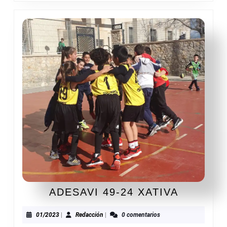
ADESAV
ADESAVI 49-24 XATIVA
49-
24
01/2023
Redacción
01/2023
|
Redacción
|
0 comentarios