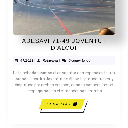
ADESAVI 71-49 JOVENTUT
ADESAVI
D’ALCOI
71-
49
01/2023
Redacción
01/2023
|
Redacción
|
0 comentarios
JOVENTUT
Este sábado tuvimos el encuentro correspondiente a la
D’ALCOI
jornada 3 contra Joventut de Alcoy. El partido fue muy
disputado por ambos equipos, cuando conseguíamos
despegarnos en el marcador nos entraba
LEER
LEER MÁS
MÁS