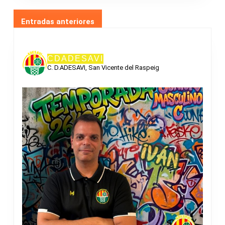
NAVEGACIÓN
Entradas anteriores
DE
ENTRADAS
CDADESAVI
C. D.ADESAVI, San Vicente del Raspeig