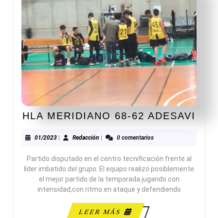
HLA
HLA MERIDIANO 68-62 ADESAVI
MER
68-
01/2023
Redacción
01/2023
|
Redacción
|
0 comentarios
62
Partido disputado en el centro tecnificación frente al
ADE
líder imbatido del grupo. El equipo realizó posiblemente
el mejor partido de la temporada jugando con
intensidad,con ritmo en ataque y defendiendo
LEER
LEER MÁS