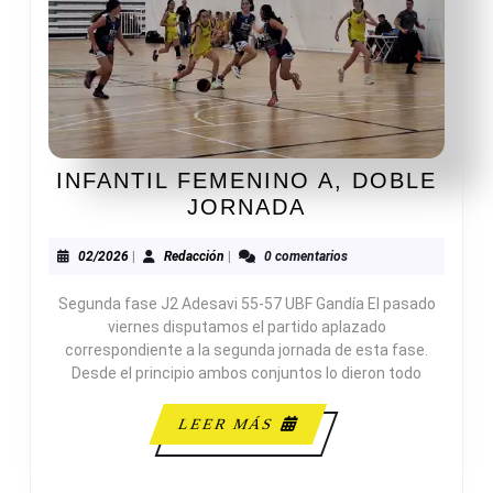
INFANTIL FEMENINO A, DOBLE
INFANTIL
JORNADA
FEMENINO
A,
02/2026
Redacción
02/2026
|
Redacción
|
0 comentarios
DOBLE
Segunda fase J2 Adesavi 55-57 UBF Gandía El pasado
JORNADA
viernes disputamos el partido aplazado
correspondiente a la segunda jornada de esta fase.
Desde el principio ambos conjuntos lo dieron todo
LEER
LEER MÁS
MÁS