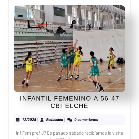
INFANTIL FEMENINO A 56-47
INFANTIL
CBI ELCHE
FEMENINO
A
12/2025
Redacción
12/2025
|
Redacción
|
0 comentarios
56-
Inf Fem pref J7 Es pasado sábado recibíamos la visita
47