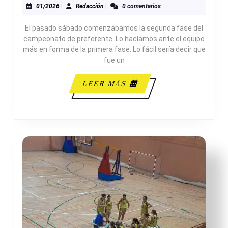
40
01/2026
Redacción
01/2026
|
Redacción
|
0 comentarios
INFANTIL
El pasado sábado comenzábamos la segunda fase del
FEMENINO
campeonato de preferente. Lo hacíamos ante el equipo
A
más en forma de la primera fase. Lo fácil sería decir que
fue un
LEER
LEER MÁS
MÁS