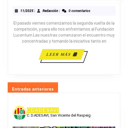
66-
42
11/2025
Redacción
11/2025
|
Redacción
|
0 comentarios
INFANTIL
El pasado viernes comenzamos la segunda vuelta de la
FEMENINO
competición, y para ello nos enfrentamos al Fundación
A
Lucentum.Las nuestras comenzaron el encuentro muy
concentradas y tomando la iniciativa tanto en
LEER
LEER MÁS
MÁS
NAVEGACIÓN
Entradas anteriores
DE
ENTRADAS
CDADESAVI
C. D.ADESAVI, San Vicente del Raspeig