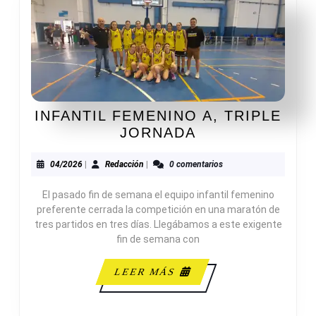
INFANTIL FEMENINO A, TRIPLE
INFANTIL
JORNADA
FEMENINO
A,
04/2026
Redacción
04/2026
|
Redacción
|
0 comentarios
TRIPLE
El pasado fin de semana el equipo infantil femenino
JORNADA
preferente cerrada la competición en una maratón de
tres partidos en tres días. Llegábamos a este exigente
fin de semana con
LEER
LEER MÁS
MÁS