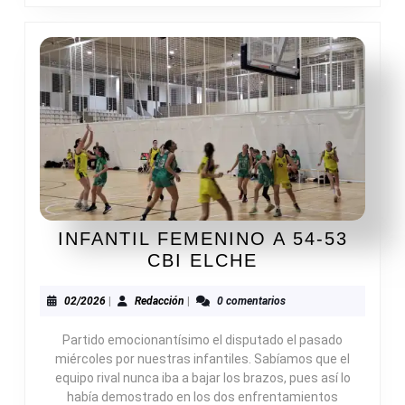
INFANTIL FEMENINO A 54-53
INFANTIL
CBI ELCHE
FEMENINO
A
02/2026
Redacción
02/2026
|
Redacción
|
0 comentarios
54-
Partido emocionantísimo el disputado el pasado
53
miércoles por nuestras infantiles. Sabíamos que el
CBI
equipo rival nunca iba a bajar los brazos, pues así lo
ELCHE
había demostrado en los dos enfrentamientos