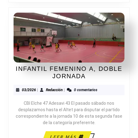
INFANTIL FEMENINO A, DOBLE
INFANTIL
JORNADA
FEMENINO
A,
03/2026
Redacción
03/2026
|
Redacción
|
0 comentarios
DOBLE
CBI Elche 47 Adesavi 43 El pasado sábado nos
JORNADA
desplazamos hasta el Altet para disputar el partido
correspondiente a la jornada 10 de esta segunda fase
de la categoría preferente.
LEER
LEER MÁS