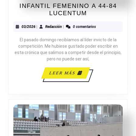
INFANTIL FEMENINO A 44-84
INFANTIL
LUCENTUM
FEMENINO
A
03/2026
Redacción
03/2026
|
Redacción
|
0 comentarios
44-
El pasado domingo recibíamos al líder invicto de la
84
competición. Me hubiese gustado poder escribir en
LUCENTUM
esta crónica que salimos a competir desde el principio,
pero no puede ser así,
LEER
LEER MÁS
MÁS