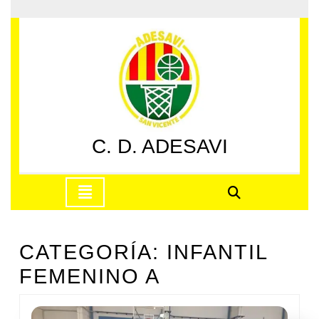
Saltar
al
contenido
Saltar
al
contenido
C. D. ADESAVI
Botón
de
apertura
CATEGORÍA:
INFANTIL
FEMENINO A