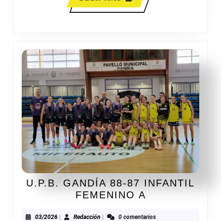
MÁS
U.P.B. GANDÍA 88-87 INFANTIL
U.P.B.
FEMENINO A
GANDÍA
88-
03/2026
Redacción
03/2026
|
Redacción
|
0 comentarios