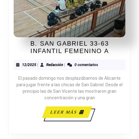
B. SAN GABRIEL 33-63
B.
INFANTIL FEMENINO A
SAN
GABRIE
12/2025
Redacción
12/2025
|
Redacción
|
0 comentarios
33-
El pasado domingo nos desplazábamos de Alicante
63
para jugar frente a las chicas de San Gabriel. Desde el
INFANTI
principio las de San Vicente las mostraron gran
FEMENI
concentración y una gran
A
LEER
LEER MÁS
MÁS