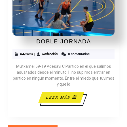
DOBLE
DOBLE JORNADA
JORNADA
04/2023
Redacción
04/2023
|
Redacción
|
0 comentarios
Mutxamel 59-19 Adesavi C Partido en el que salimos
asustados desde el minuto 1, no supimos entrar en
partido en ningún momento. Entre el miedo que tuvimos
y que lo
LEER
LEER MÁS
MÁS