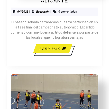
ADESAVI
ALICANTE
38-
57
04/2023
Redacción
04/2023
|
Redacción
|
0 comentarios
B.
El pasado sábado cerrábamos nuestra participación en
F.
la fase final del campeonato autonómico. El partido
S.
comenzó con muy buena actitud defensiva por parte de
B.
las locales, que no lograban ventajas
ALICANTE
LEER
LEER MÁS
MÁS