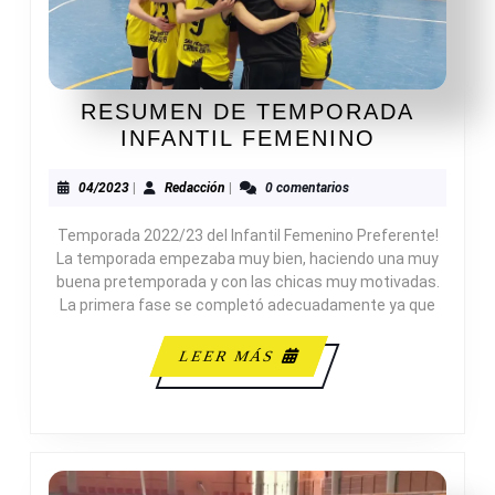
RESUMEN DE TEMPORADA
RESUME
INFANTIL FEMENINO
DE
TEMPOR
04/2023
Redacción
04/2023
|
Redacción
|
0 comentarios
INFANTIL
Temporada 2022/23 del Infantil Femenino Preferente!
FEMENIN
La temporada empezaba muy bien, haciendo una muy
buena pretemporada y con las chicas muy motivadas.
La primera fase se completó adecuadamente ya que
LEER
LEER MÁS
MÁS