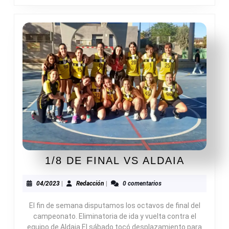
1/8
1/8 DE FINAL VS ALDAIA
DE
FINAL
04/2023
Redacción
04/2023
|
Redacción
|
0 comentarios
VS
El fin de semana disputamos los octavos de final del
ALDAIA
campeonato. Eliminatoria de ida y vuelta contra el
equipo de Aldaia.El sábado tocó desplazamiento para