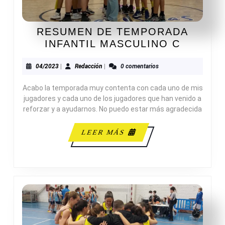
RESUMEN DE TEMPORADA
RESUM
INFANTIL MASCULINO C
DE
TEMPO
04/2023
Redacción
04/2023
|
Redacción
|
0 comentarios
INFANT
Acabo la temporada muy contenta con cada uno de mis
MASCU
jugadores y cada uno de los jugadores que han venido a
C
reforzar y a ayudarnos. No puedo estar más agradecida
LEER
LEER MÁS
MÁS