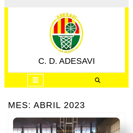
Saltar
al
contenido
Saltar
al
contenido
C. D. ADESAVI
Botón
de
apertura
MES:
ABRIL 2023