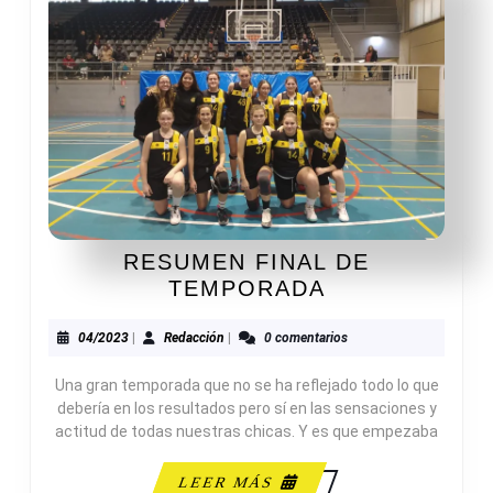
RESUMEN FINAL DE
RESUMEN
TEMPORADA
FINAL
DE
04/2023
Redacción
04/2023
|
Redacción
|
0 comentarios
TEMPORADA
Una gran temporada que no se ha reflejado todo lo que
debería en los resultados pero sí en las sensaciones y
actitud de todas nuestras chicas. Y es que empezaba
LEER
LEER MÁS