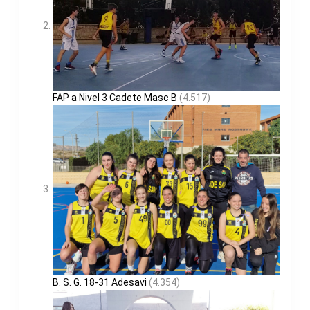
FAP a Nivel 3 Cadete Masc B
(4.517)
B. S. G. 18-31 Adesavi
(4.354)