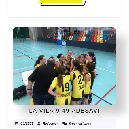
MÁS
LA
LA VILA 9-49 ADESAVI
VILA
9-
04/2023
Redacción
04/2023
|
Redacción
|
0 comentarios