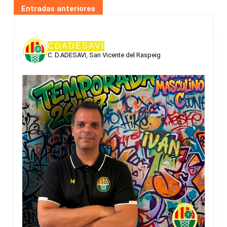
NAVEGACIÓN
Entradas anteriores
DE
ENTRADAS
CDADESAVI
C. D.ADESAVI, San Vicente del Raspeig