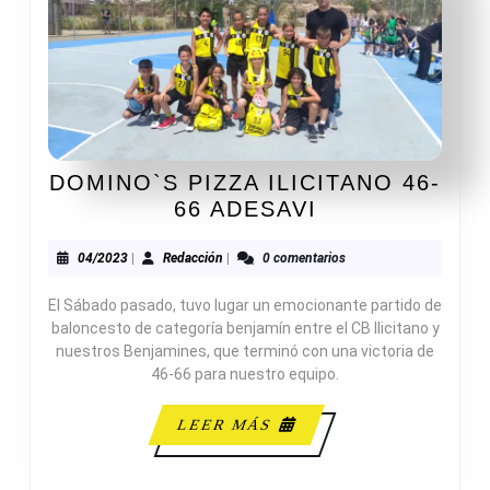
DOMINO`S PIZZA ILICITANO 46-
DOMINO`S
66 ADESAVI
PIZZA
ILICITANO
04/2023
Redacción
04/2023
|
Redacción
|
0 comentarios
46-
El Sábado pasado, tuvo lugar un emocionante partido de
66
baloncesto de categoría benjamín entre el CB Ilicitano y
ADESAVI
nuestros Benjamines, que terminó con una victoria de
46-66 para nuestro equipo.
LEER
LEER MÁS
MÁS