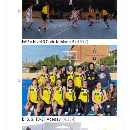
FAP a Nivel 3 Cadete Masc B
(4.517)
B. S. G. 18-31 Adesavi
(4.354)