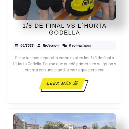
1/8 DE FINAL VS L`HORTA
1/8
GODELLA
DE
FINAL
04/2023
Redacción
04/2023
|
Redacción
|
0 comentarios
VS
El sorteo nos deparaba como rival en los 1/8 de final a
L`HORTA
L`Horta Godella. Equipo que quedó primero en su grupo y
GODELLA
cuenta con una plantilla corta que pero con
LEER
LEER MÁS
MÁS