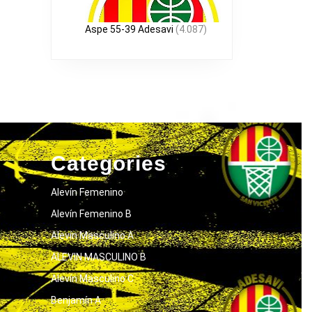
Aspe 55-39 Adesavi
(4.087)
Categories
Alevín Femenino
Alevín Femenino B
Alevín Masculino A
ALEVIN MASCULINO B
Alevín Masculino C
Benjamín A