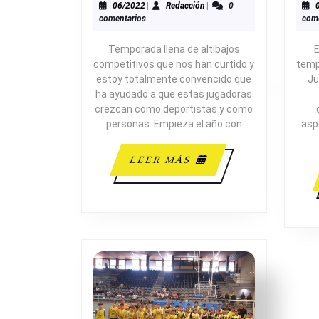
DE
06/2022
Redacción
06/2022
|
Redacción
|
0
comentarios
come
TEMPORADA.
CADETE
Temporada llena de altibajos
E
FEMENINO
competitivos que nos han curtido y
temp
A
estoy totalmente convencido que
Ju
ha ayudado a que estas jugadoras
crezcan como deportistas y como
personas. Empieza el año con
asp
LEER
LEER MÁS
MÁS