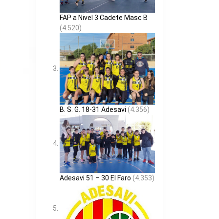
FAP a Nivel 3 Cadete Masc B
(4.520)
B. S. G. 18-31 Adesavi
(4.356)
Adesavi 51 – 30 El Faro
(4.353)