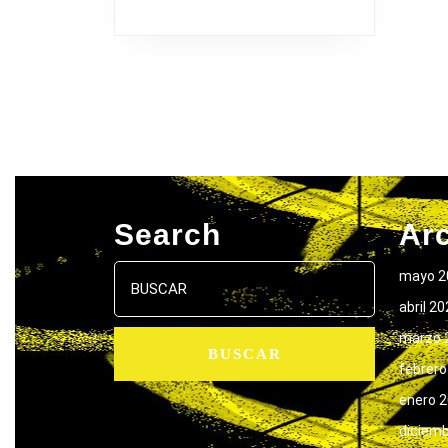
Search
Ar
Buscar:
mayo 2
abril 2
marzo 
febrero
enero 
diciem