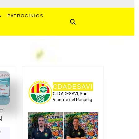
A
PATROCINIOS
CDADESAVI
C. D.ADESAVI, San
Vicente del Raspeig
E
DIA
N
DEL
MINI
ión
0