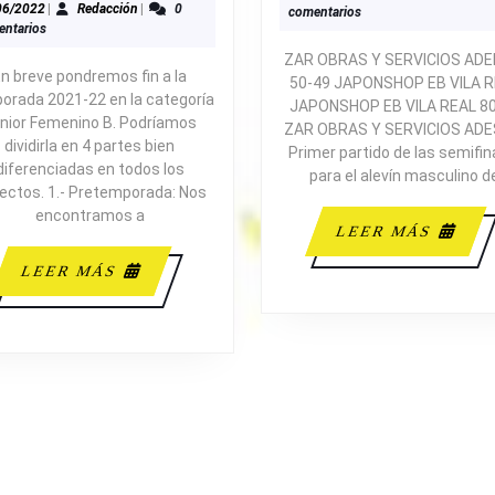
TEMPORADA
06/2022
Redacción
06/2022
|
Redacción
|
0
comentarios
ntarios
JUNIOR
ZAR OBRAS Y SERVICIOS ADE
FEMENINO
n breve pondremos fin a la
50-49 JAPONSHOP EB VILA 
N2
orada 2021-22 en la categoría
JAPONSHOP EB VILA REAL 8
nior Femenino B. Podríamos
ZAR OBRAS Y SERVICIOS ADE
dividirla en 4 partes bien
Primer partido de las semifin
diferenciadas en todos los
para el alevín masculino d
ectos. 1.- Pretemporada: Nos
encontramos a
LEE
LEER MÁS
MÁS
LEER
LEER MÁS
MÁS