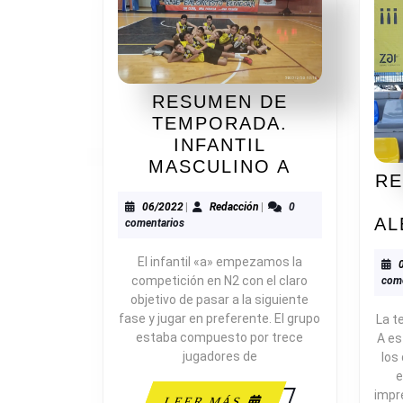
RESUMEN DE
TEMPORADA.
INFANTIL
RESUMEN
MASCULINO A
RE
DE
TEMPORAD
06/2022
Redacción
06/2022
|
Redacción
|
0
AL
comentarios
INFANTIL
MASCULIN
El infantil «a» empezamos la
A
competición en N2 con el claro
come
objetivo de pasar a la siguiente
fase y jugar en preferente. El grupo
La t
estaba compuesto por trece
A es
jugadores de
los
e
impr
LEER
LEER MÁS