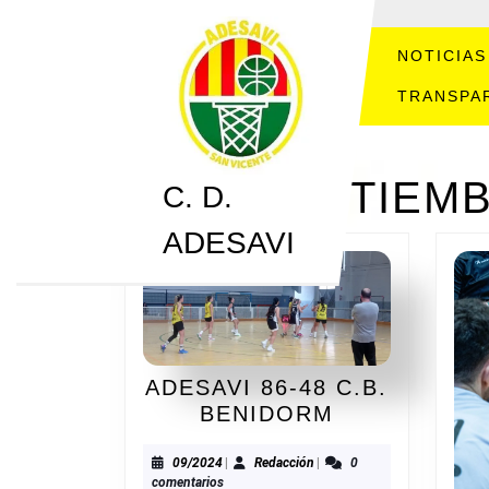
Saltar
al
contenido
NOTICIAS
Saltar
TRANSPA
al
contenido
MES:
SEPTIEMB
C. D.
ADESAVI
ADESAVI 86-48 C.B.
ADESAVI
BENIDORM
86-
48
09/2024
Redacción
09/2024
|
Redacción
|
0
comentarios