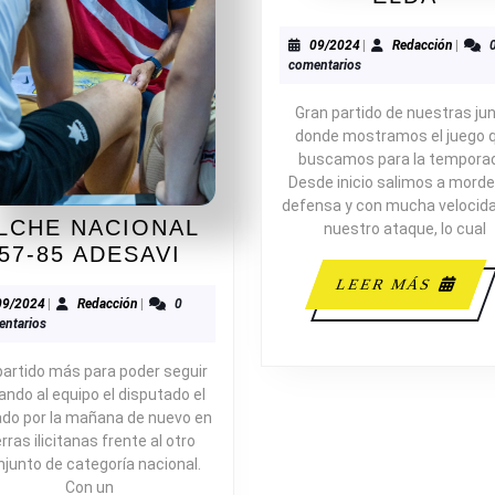
47-
32
09/2024
Redacc
09/2024
|
Redacción
|
comentarios
C.B.
ELD
Gran partido de nuestras jun
donde mostramos el juego 
buscamos para la tempora
Desde inicio salimos a morde
defensa y con mucha velocid
LCHE NACIONAL
nuestro ataque, lo cual
ELCHE
57-85 ADESAVI
NACIONAL
LEE
LEER MÁS
57-
09/2024
Redacción
09/2024
|
Redacción
|
0
MÁS
ntarios
85
ADESAVI
partido más para poder seguir
ando al equipo el disputado el
do por la mañana de nuevo en
erras ilicitanas frente al otro
njunto de categoría nacional.
Con un