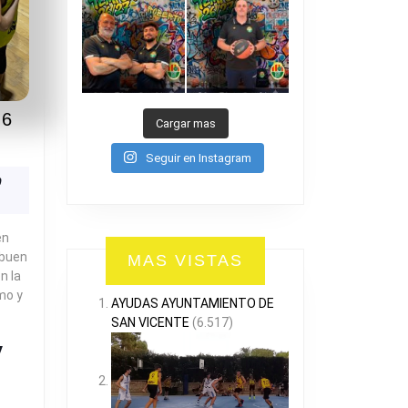
46
Cargar mas
CENTUM
Seguir en Instagram
-
ión
0
ESAVI
en
 buen
MAS VISTAS
n la
mo y
AYUDAS AYUNTAMIENTO DE
SAN VICENTE
(6.517)
R