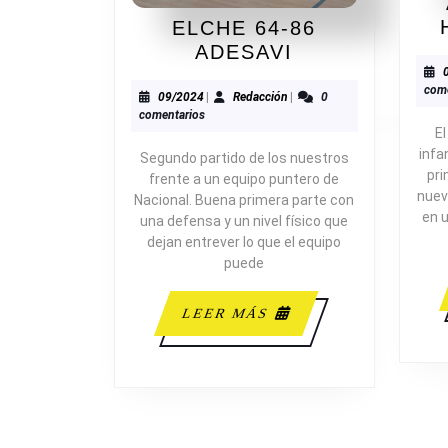
ELCHE 64-86
ELCHE
ADESAVI
64-
come
86
09/2024
Redacción
09/2024
|
Redacción
|
0
comentarios
ADESAVI
E
infa
Segundo partido de los nuestros
pri
frente a un equipo puntero de
nuev
Nacional. Buena primera parte con
en u
una defensa y un nivel físico que
dejan entrever lo que el equipo
puede
LEER
LEER MÁS
MÁS