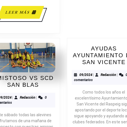
LEER
LEER MÁS
MÁS
AYUDAS
AYUNTAMIENTO 
SAN VICENTE
09/2024
Redacc
09/2024
|
Redacción
|
MISTOSO VS SCD
comentarios
AMISTOSO
SAN BLAS
VS
Como todos los años el
SCD
09/2024
Redacción
09/2024
|
Redacción
|
0
excelentísimo Ayuntamiento
ntarios
San Vicente del Raspeig si
SAN
apostando por el deporte loc
BLAS
te sábado todas las alevines
sigue apoyando y ayudando a
sfrutamos de una mañana de
clubes federados. En este se
oncesto con nuestras amigas