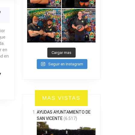
ión
0
A
ior
que
da.
r en
Cargar mas
ad en
Seguir en Instagram
R
MAS VISTAS
AYUDAS AYUNTAMIENTO DE
SAN VICENTE
(6.517)