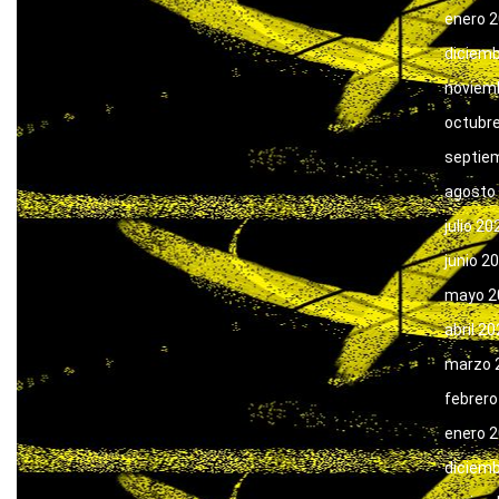
enero 
diciem
noviem
octubr
septie
agosto
julio 20
junio 2
mayo 2
abril 2
marzo 
febrero
enero 
diciem