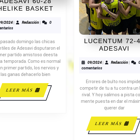
ADESAVI 60-28
ADESAVI
HELIKE BASKET
60-
28
09/2024
Redacción
09/2024
|
Redacción
|
0
ntarios
HELIKE
BASKET
LUCENTUM 72-
l pasado domingo las chicas
LU
ADESAVI
ntiles de Adesavi disputaron el
mer partido amistoso deesta
72
a temporada. Como es normal
46
09/2024
Redacc
09/2024
|
Redacción
|
n primer partido, los nervios y
comentarios
AD
las ganas dehacerlo bien
Errores de bulto nos impid
competir de tu a tu contra un
LEER
LEER MÁS
rival. Y hoy salimos a pista co
MÁS
mente puesta en dar el máxi
querer dar
LEE
LEER MÁS
MÁS