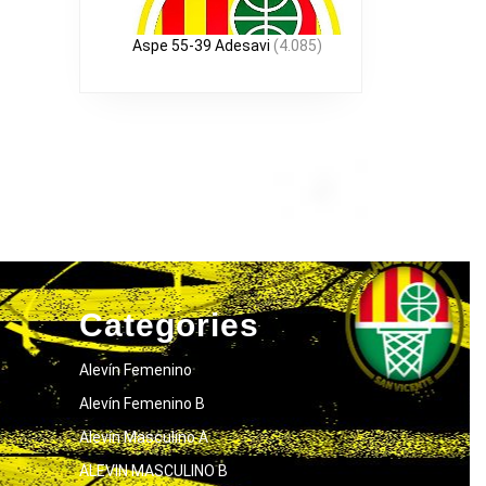
Aspe 55-39 Adesavi
(4.085)
Categories
Alevín Femenino
Alevín Femenino B
Alevín Masculino A
ALEVIN MASCULINO B