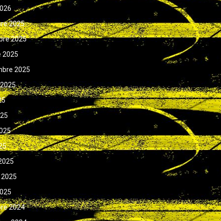
2026
bre 2025
bre 2025
e 2025
mbre 2025
 2025
25
025
025
025
2025
 2025
2025
bre 2024