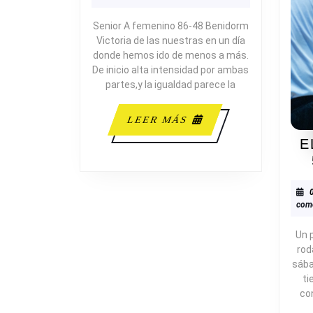
C.B.
BENIDORM
Senior A femenino 86-48 Benidorm
Victoria de las nuestras en un día
donde hemos ido de menos a más.
De inicio alta intensidad por ambas
partes,y la igualdad parece la
LEER
LEER MÁS
MÁS
E
come
Un 
rod
sába
ti
co