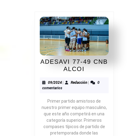
ADESAVI 77-49 CNB
ADESAVI
ALCOI
77-
49
09/2024
Redacción
09/2024
|
Redacción
|
0
comentarios
CNB
ALCOI
Primer partido amistoso de
nuestro primer equipo masculino,
que este año competirá en una
categoría superior. Primeros
compases típicos de partido de
pretemporada donde las