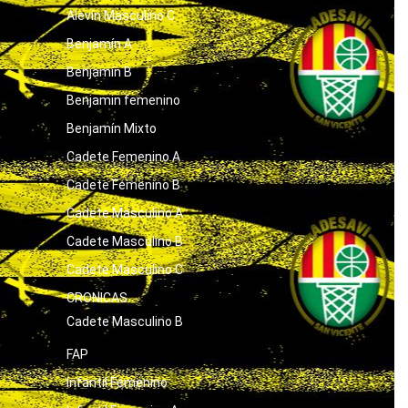
Alevín Masculino C
Benjamín A
Benjamín B
Benjamin femenino
Benjamín Mixto
Cadete Femenino A
Cadete Femenino B
Cadete Masculino A
Cadete Masculino B
Cadete Masculino C
CRONICAS
Cadete Masculino B
FAP
Infantil Femenino