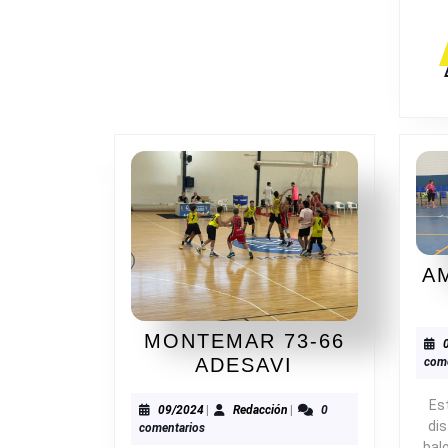
A
MONTEMAR 73-66
MONTEMAR
ADESAVI
come
73-
Es
66
09/2024
Redacción
09/2024
|
Redacción
|
0
di
comentarios
ADESAVI
bal