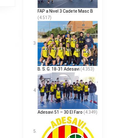
FAP a Nivel 3 Cadete Masc B
(4.517)
B. S. G. 18-31 Adesavi
(4.353)
Adesavi 51 – 30 El Faro
(4.349)