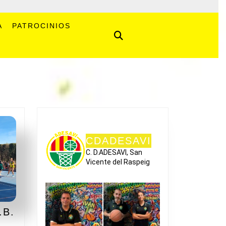
A
PATROCINIOS
CDADESAVI
C. D.ADESAVI, San
Vicente del Raspeig
.B.
SAVI