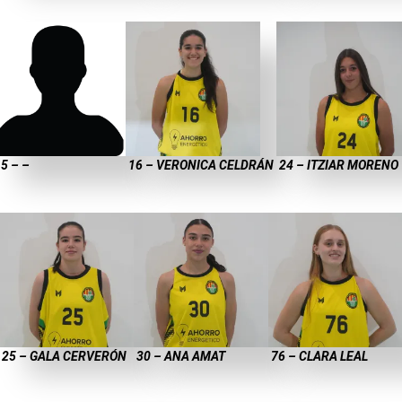
5 – –
16 – VERONICA CELDRÁN
24 – ITZIAR MORENO
25 – GALA CERVERÓN
30 – ANA AMAT
76 – CLARA LEAL