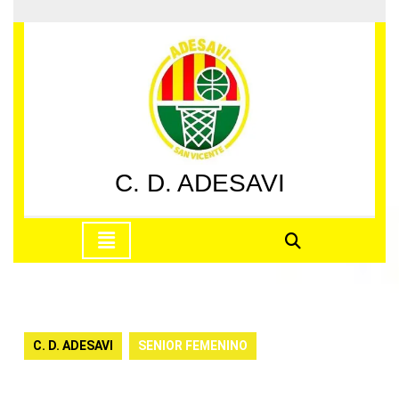
Saltar
al
contenido
Saltar
al
contenido
C. D. ADESAVI
Botón
de
apertura
C. D. ADESAVI
SENIOR FEMENINO