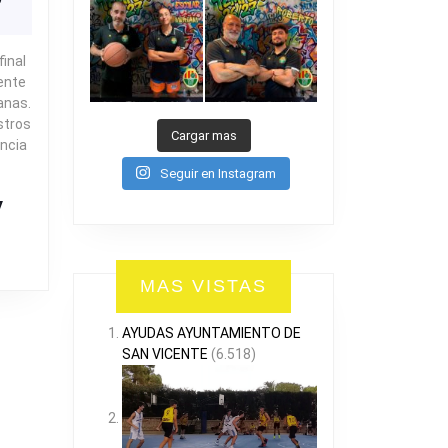
0
ESAVI
final
ente
anas.
stros
Cargar mas
ncia
Seguir en Instagram
R
MAS VISTAS
AYUDAS AYUNTAMIENTO DE
SAN VICENTE
(6.518)