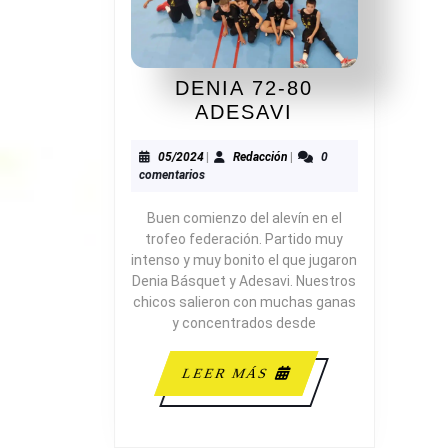
DENIA 72-80
DENIA
ADESAVI
72-
80
05/2024
Redacción
05/2024
|
Redacción
|
0
comentarios
ADESAVI
Buen comienzo del alevín en el
trofeo federación. Partido muy
intenso y muy bonito el que jugaron
Denia Básquet y Adesavi. Nuestros
chicos salieron con muchas ganas
y concentrados desde
LEER
LEER MÁS
MÁS