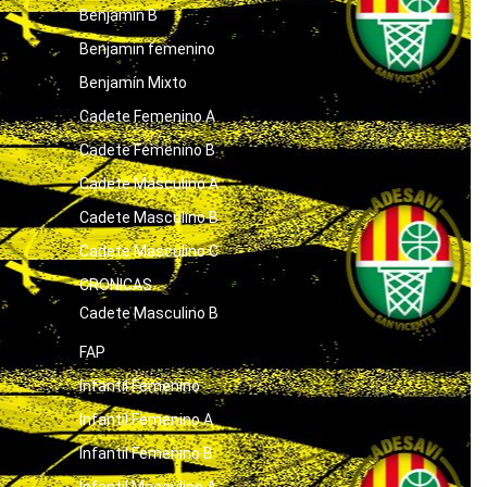
Benjamín B
Benjamin femenino
Benjamín Mixto
Cadete Femenino A
Cadete Femenino B
Cadete Masculino A
Cadete Masculino B
Cadete Masculino C
CRONICAS
Cadete Masculino B
FAP
Infantil Femenino
Infantil Femenino A
Infantil Femenino B