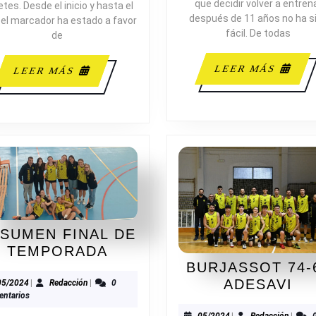
que decidir volver a entren
tes. Desde el inicio y hasta el
después de 11 años no ha s
, el marcador ha estado a favor
fácil. De todas
de
LEE
LEER MÁS
LEER
LEER MÁS
MÁS
MÁS
SUMEN FINAL DE
RESUMEN
TEMPORADA
BURJASSOT 74-
FINAL
BU
ADESAVI
DE
05/2024
Redacción
05/2024
|
Redacción
|
0
ntarios
74
TEMPORADA
05/2024
Redacc