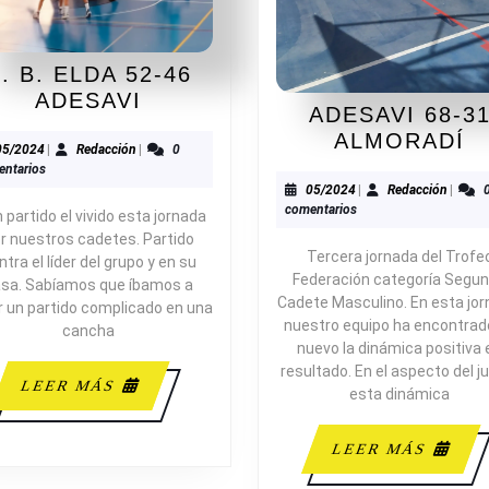
A
. B. ELDA 52-46
C.
ADESAVI
ADESAVI 68-3
B.
A
ALMORADÍ
ELDA
05/2024
Redacción
05/2024
|
Redacción
|
0
6
ntarios
52-
3
05/2024
Redacc
05/2024
|
Redacción
|
46
comentarios
A
 partido el vivido esta jornada
ADESAVI
r nuestros cadetes. Partido
Tercera jornada del Trofe
ntra el líder del grupo y en su
Federación categoría Segu
sa. Sabíamos que íbamos a
Cadete Masculino. En esta jor
r un partido complicado en una
nuestro equipo ha encontrad
cancha
nuevo la dinámica positiva 
resultado. En el aspecto del j
LEER
LEER MÁS
esta dinámica
MÁS
LEE
LEER MÁS
MÁS