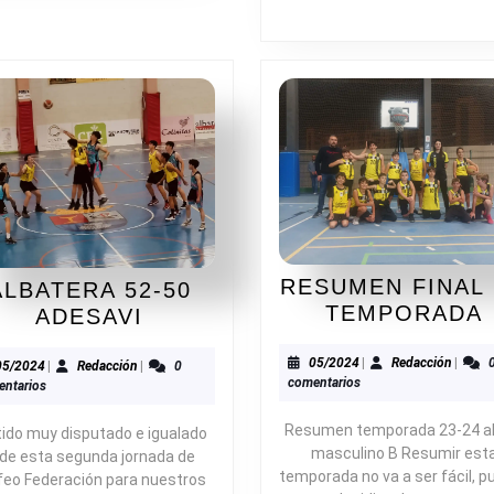
RESUMEN FINAL
ALBATERA 52-50
TEMPORADA
ALBATERA
ADESAVI
52-
A
05/2024
Redacc
05/2024
|
Redacción
|
50
05/2024
Redacción
05/2024
|
Redacción
|
0
comentarios
ntarios
ADESAVI
Resumen temporada 23-24 al
tido muy disputado e igualado
masculino B Resumir est
 de esta segunda jornada de
temporada no va a ser fácil, p
feo Federación para nuestros