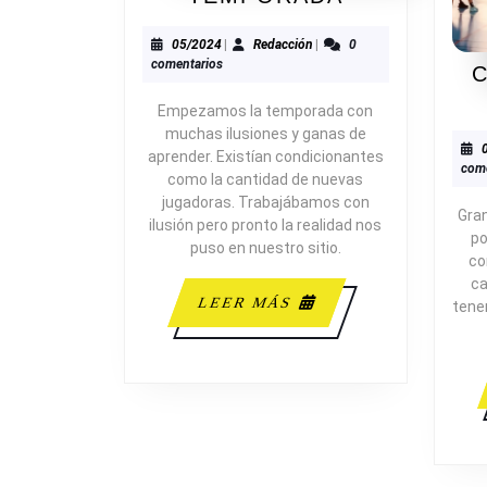
FINAL
DE
05/2024
Redacción
05/2024
|
Redacción
|
0
comentarios
TEMPORAD
C
Empezamos la temporada con
muchas ilusiones y ganas de
aprender. Existían condicionantes
come
como la cantidad de nuevas
jugadoras. Trabajábamos con
Gran
ilusión pero pronto la realidad nos
po
puso en nuestro sitio.
co
ca
LEER
LEER MÁS
tene
MÁS