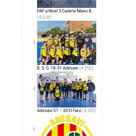
FAP a Nivel 3 Cadete Masc B
(4.518)
B. S. G. 18-31 Adesavi
(4.356)
Adesavi 51 – 30 El Faro
(4.352)