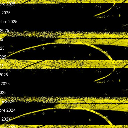
bre 2025
e 2025
mbre 2025
 2025
25
025
025
025
2025
 2025
2025
bre 2024
bre 2024
e 2024