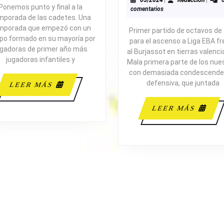
63
05/2024
|
Redacción
|
Ponemos punto y final a la
comentarios
AD
mporada de las cadetes. Una
mporada que empezó con un
Primer partido de octavos de 
po formado en su mayoría por
para el ascenso a Liga EBA fr
ugadoras de primer año más
al Burjassot en tierras valenci
jugadoras infantiles y
Mala primera parte de los nue
con demasiada condescende
defensiva, que juntada
LEER
LEER MÁS
MÁS
LEE
LEER MÁS
MÁS