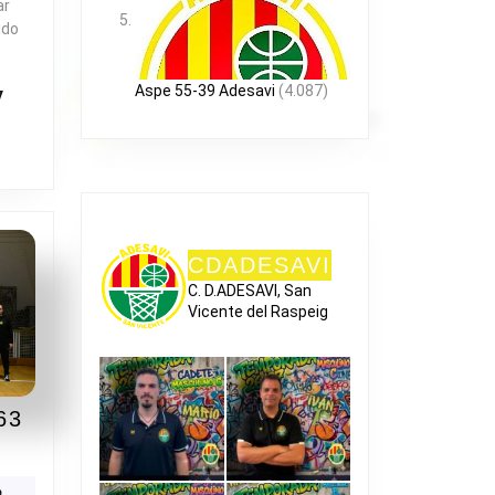
ar
ido
Aspe 55-39 Adesavi
(4.087)
R
CDADESAVI
C. D.ADESAVI, San
Vicente del Raspeig
63
RJASSOT
-
ión