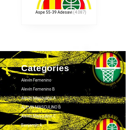
Aspe 55-39 Adesavi
(4.087)
Categories
Alevín Femenino
Alevín Femenino B
Alevín Masculino A
ALEVIN MASCULINO B
Alevín Masculino C
Benjamín A