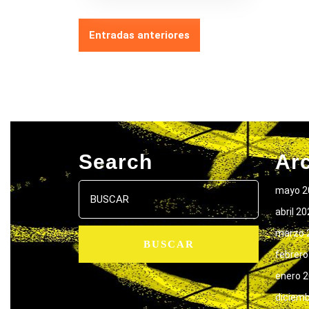
NAVEGACIÓN
Entradas anteriores
DE
ENTRADAS
Search
Ar
Buscar:
mayo 2
abril 2
marzo 
febrero
enero 
diciem