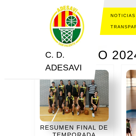
Saltar
al
contenido
NOTICIAS
Saltar
TRANSPA
al
contenido
MES:
MAYO 202
C. D.
ADESAVI
RESUMEN FINAL DE
RESUMEN
TEMPORADA