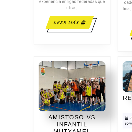
experiencia en ligas federadas que
cade
otras,
final
LEER
LEER MÁS
MÁS
RE
AMISTOSO VS
INFANTIL
come
AMISTOSO
MUTXAMEL