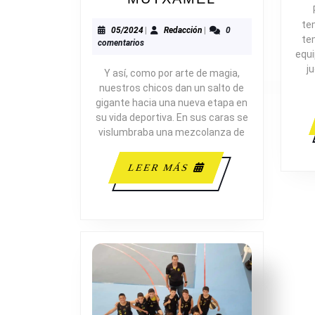
VS
te
INFANTIL
05/2024
Redacción
05/2024
|
Redacción
|
0
te
comentarios
MUTXAMEL
equi
j
Y así, como por arte de magia,
nuestros chicos dan un salto de
gigante hacia una nueva etapa en
su vida deportiva. En sus caras se
vislumbraba una mezcolanza de
LEER
LEER MÁS
MÁS