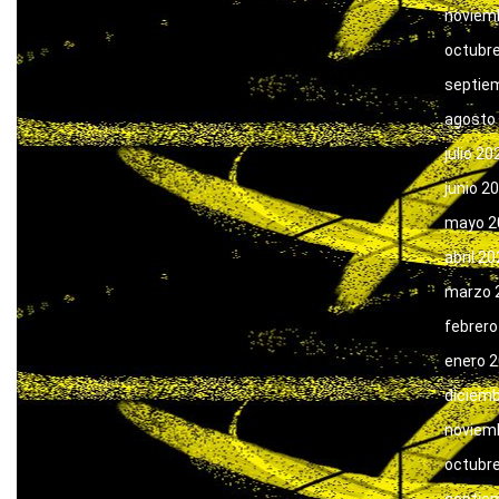
noviem
octubr
septie
agosto
julio 20
junio 2
mayo 2
abril 2
marzo 
febrero
enero 
diciem
noviem
octubr