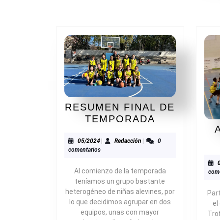
RESUMEN FINAL DE
RESUMEN
TEMPORADA
FINAL
DE
05/2024
Redacción
05/2024
|
Redacción
|
0
comentarios
TEMPORAD
Al comienzo de la temporada
come
teníamos un grupo bastante
heterogéneo de niñas alevines, por
Par
lo que decidimos agrupar en dos
el
equipos, unas con mayor
Tro