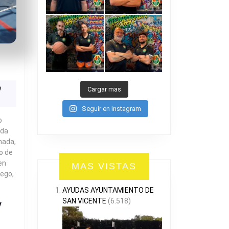
1
DESAVI
8-
1
ión
0
Cargar mas
LMORADÍ
Seguir en Instagram
o
nda
nada,
o de
en
MAS VISTAS
uego,
AYUDAS AYUNTAMIENTO DE
SAN VICENTE
(6.518)
R