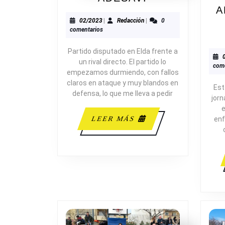
B.
A
ELDA
02/2023
Redacción
02/2023
|
Redacción
|
0
comentarios
41-
62
Partido disputado en Elda frente a
ADESAVI
un rival directo. El partido lo
come
empezamos durmiendo, con fallos
claros en ataque y muy blandos en
Est
defensa, lo que me lleva a pedir
jorn
e
LEER
LEER MÁS
enf
MÁS