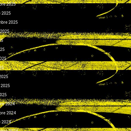
bre 2025
e 2025
mbre 2025
 2025
25
025
025
025
2025
 2025
2025
bre 2024
bre 2024
e 2024