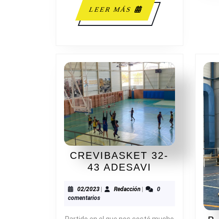
LEER
LEER MÁS
MÁS
CREVIBASKET 32-
CREVIBASK
43 ADESAVI
32-
43
02/2023
Redacción
02/2023
|
Redacción
|
0
comentarios
ADESAVI
Partido en el que nos costó mucho