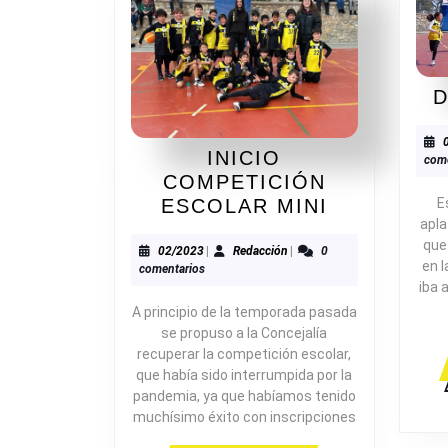
D
INICIO
come
COMPETICIÓN
INICIO
E
ESCOLAR MINI
apla
COMPETIC
que
ESCOLAR
02/2023
Redacción
02/2023
|
Redacción
|
0
en 
comentarios
MINI
iba 
A principio de la temporada pasada
se propuso a la Concejalía
recuperar la competición escolar,
que había sido interrumpida por la
pandemia, ya que habíamos tenido
muchísimo éxito con inscripciones