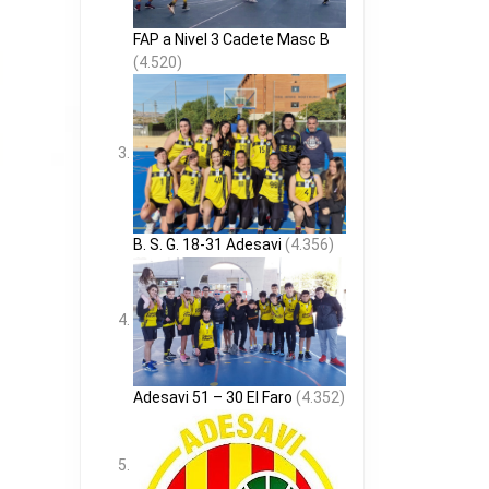
FAP a Nivel 3 Cadete Masc B
(4.520)
B. S. G. 18-31 Adesavi
(4.356)
Adesavi 51 – 30 El Faro
(4.352)