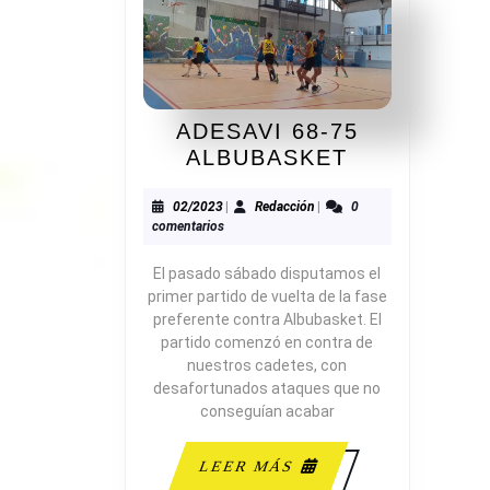
ADESAVI 68-75
ADESAVI
ALBUBASKET
68-
75
02/2023
Redacción
02/2023
|
Redacción
|
0
comentarios
ALBUBASK
El pasado sábado disputamos el
primer partido de vuelta de la fase
preferente contra Albubasket. El
partido comenzó en contra de
nuestros cadetes, con
desafortunados ataques que no
conseguían acabar
LEER
LEER MÁS
MÁS