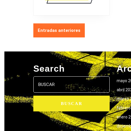
NAVEGACIÓN
Entradas anteriores
DE
ENTRADAS
Search
Ar
Buscar:
mayo 2
abril 2
marzo 
febrero
enero 
diciem