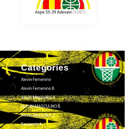
Aspe 55-39 Adesavi
(4.087)
Categories
Alevín Femenino
Alevín Femenino B
Alevín Masculino A
ALEVIN MASCULINO B
Alevín Masculino C
Benjamín A