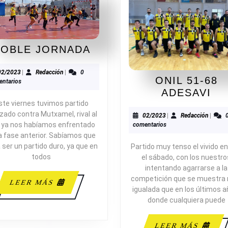
DOBLE
OBLE JORNADA
JORNADA
02/2023
Redacción
02/2023
|
Redacción
|
0
ONIL 51-68
ntarios
ON
ADESAVI
51
ste viernes tuvimos partido
zado contra Mutxamel, rival al
IÓN
68
02/2023
Redacc
02/2023
|
Redacción
|
 ya nos habíamos enfrentado
comentarios
AD
la fase anterior. Sabíamos que
a ser un partido duro, ya que en
Partido muy tenso el vivido en
todos
el sábado, con los nuestro
intentando agarrarse a la
competición que se muestra
LEER
LEER MÁS
igualada que en los últimos a
MÁS
donde cualquiera puede
LEE
LEER MÁS