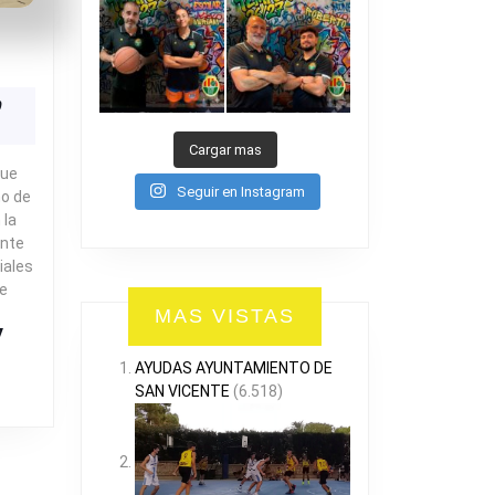
2
DESAVI
4-
2
ión
0
AVERNES
Cargar mas
que
Seguir en Instagram
no de
 la
ante
iales
ue
MAS VISTAS
R
AYUDAS AYUNTAMIENTO DE
SAN VICENTE
(6.518)