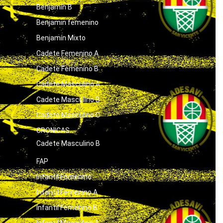
Benjamín B
Benjamin femenino
Benjamín Mixto
Cadete Femenino A
Cadete Femenino B
Cadete Masculino A
Cadete Masculino B
Cadete Masculino C
CRONICAS
Cadete Masculino B
FAP
Infantil Femenino
Infantil Femenino A
Infantil Femenino B