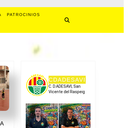
A
PATROCINIOS
CDADESAVI
C. D.ADESAVI, San
Vicente del Raspeig
0
ZA