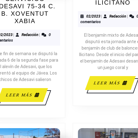
A
ILICITANO
DESAVI 75-34 C.
46
B. XOVENTUT
3
02/2023
Redacc
02/2023
|
Redacción
|
ZAR
XABIA
comentarios
D
OBRAS
P
Y
02/2023
Redacción
El benjamín mixto de Adesa
02/2023
|
Redacción
|
0
I
ntarios
disputó esta jornada ante 
SERVICIOS
benjamín de club de balonce
ADESAVI
e fin de semana se disputó la
Ilicitano. Desde el inicio del pa
75-
ada 6 de la segunda fase para
el benjamín de Adesavi desarr
34
l alevín de Adesavi, que los
un juego coral y
C.
rentó al equipo de Jávea. Los
B.
chicos de Adesavi salieron
LEE
LEER MÁS
XOVENTUT
MÁS
XABIA
LEER
LEER MÁS
MÁS