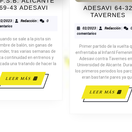
.F.S.B. ALICANTE
B.F.S.B.
69-43 ADESAVI
ADESAVI 64-3
ALICANTE
A
TAVERNES
69-
6
02/2023
Redacción
02/2023
|
Redacción
|
0
ntarios
43
3
02/2023
Redacc
02/2023
|
Redacción
|
comentarios
ADESAVI
T
uando se sale a la pista sin
mbre de balón, sin ganas de
Primer partido de la vuelta 
ender, tras varias semanas de
enfrentaba al Infantil Femeni
ca continuidad en entrenos y
Adesavi contra Tavernes en
cada una tratando de hacer la
Universidad de Alicante. Dur
los primeros periodos los parc
eran bastante pares ya q
LEER
LEER MÁS
MÁS
LEE
LEER MÁS
MÁS