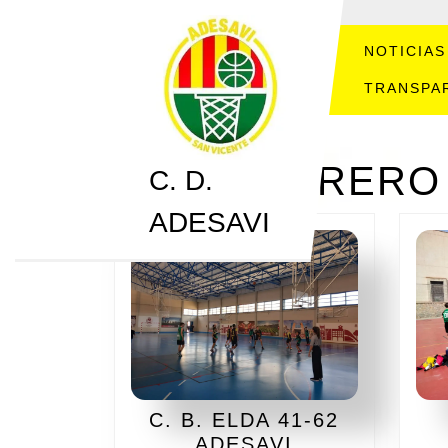
Saltar
al
contenido
NOTICIAS
Saltar
TRANSPA
al
contenido
MES:
FEBRERO 
C. D.
ADESAVI
C. B. ELDA 41-62
C.
ADESAVI