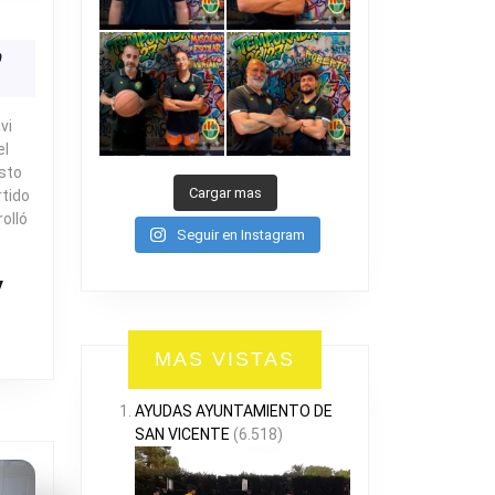
DESAVI
-
0
ión
0
OMINO`S
IZZA
vi
LICITANO
el
sto
Cargar mas
rtido
olló
Seguir en Instagram
R
MAS VISTAS
AYUDAS AYUNTAMIENTO DE
SAN VICENTE
(6.518)