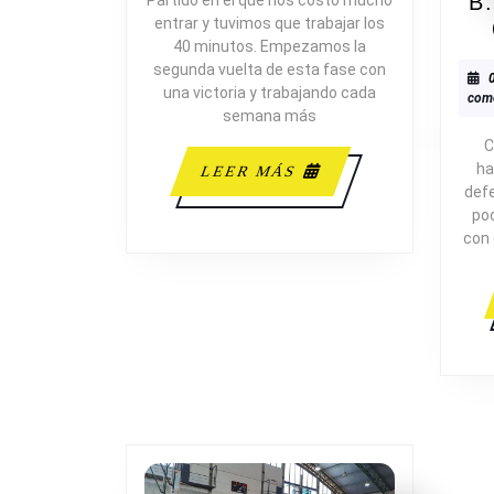
B
entrar y tuvimos que trabajar los
40 minutos. Empezamos la
segunda vuelta de esta fase con
una victoria y trabajando cada
come
semana más
C
ha
LEER
LEER MÁS
def
MÁS
po
con 