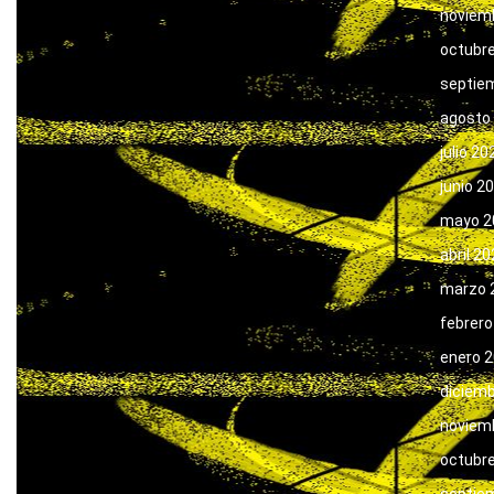
noviem
octubr
septie
agosto
julio 20
junio 2
mayo 2
abril 2
marzo 
febrero
enero 
diciem
noviem
octubr