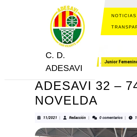
Saltar
al
contenido
NOTICIAS
Saltar
TRANSPA
al
contenido
C. D.
C. D. ADESAVI
CRONICAS
,
Junior Femenin
ADESAVI
ADESAVI 32 – 
NOVELDA
11/2021
Redacción
11/2021
|
Redacción
|
0 comentarios
|
1