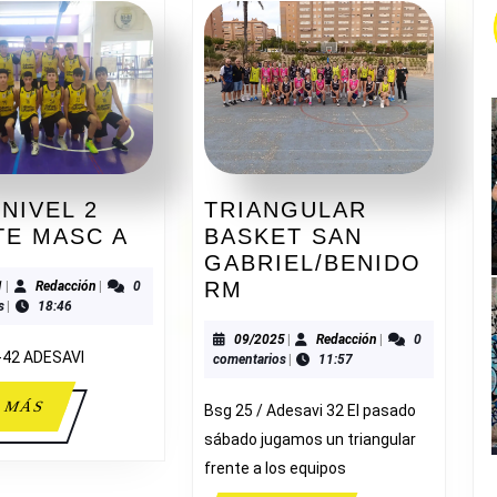
 NIVEL 2
TRIANGULAR
FAP
TE MASC A
BASKET SAN
A
GABRIEL/BENIDO
NIVEL
TRIANGULAR
09/2021
Redacción
RM
1
|
Redacción
|
0
s
|
18:46
2
BASKET
CADETE
SAN
09/2025
Redacción
09/2025
|
Redacción
|
0
-42 ADESAVI
comentarios
|
11:57
MASC
GABRIEL/BENIDOR
A
LEER
 MÁS
Bsg 25 / Adesavi 32 El pasado
MÁS
sábado jugamos un triangular
frente a los equipos