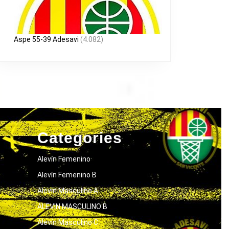
Aspe 55-39 Adesavi
(4.082)
Categories
Alevín Femenino
Alevín Femenino B
Alevín Masculino A
ALEVIN MASCULINO B
Alevín Masculino C