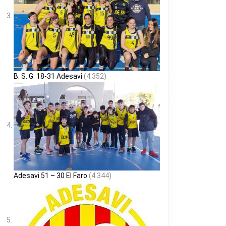
B. S. G. 18-31 Adesavi
(4.352)
Adesavi 51 – 30 El Faro
(4.344)