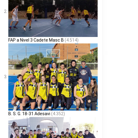
FAP a Nivel 3 Cadete Masc B
(4.514)
B. S. G. 18-31 Adesavi
(4.352)