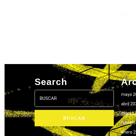
Search
Ar
Buscar:
mayo 2
abril 2
marzo 
febrero
enero 