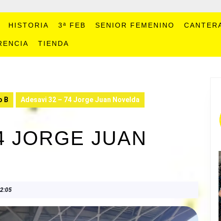
HISTORIA
3ª FEB
SENIOR FEMENINO
CANTER
RENCIA
TIENDA
o B
Adesavi 32 – 74 Jorge Juan Novelda
74 JORGE JUAN
2:05