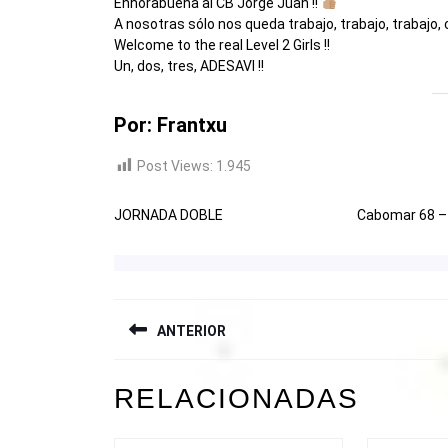
Enhorabuena al CB Jorge Juan !!
A nosotras sólo nos queda trabajo, trabajo, trabajo,
Welcome to the real Level 2 Girls !!
Un, dos, tres, ADESAVI !!
Por: Frantxu
Post Views:
1.945
JORNADA DOBLE
Cabomar 68 –
NAVEGACIÓN
ANTERIOR
DE
ENTRADAS
Entrada
RELACIONADAS
anterior: