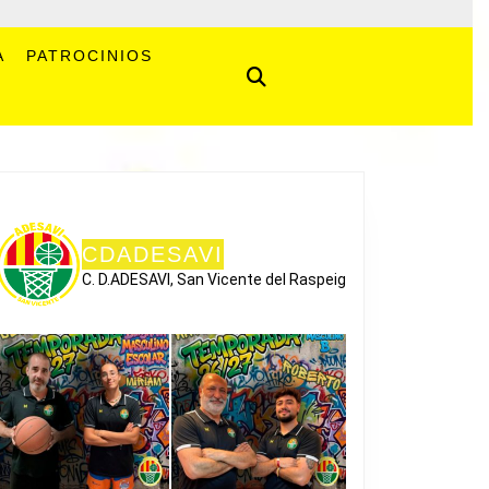
A
PATROCINIOS
CDADESAVI
C. D.ADESAVI, San Vicente del Raspeig