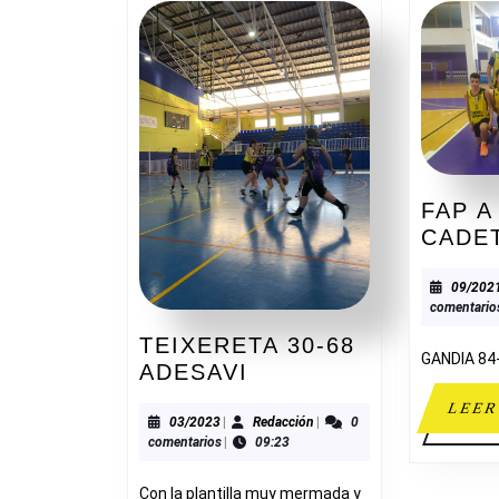
FAP A
CADE
09/202
comentario
TEIXERETA 30-68
GANDIA 84
TEIXERETA
ADESAVI
30-
LEER
68
03/2023
Redacción
03/2023
|
Redacción
|
0
comentarios
|
09:23
ADESAVI
Con la plantilla muy mermada y