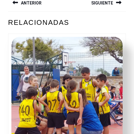
ANTERIOR
SIGUIENTE
DE
ENTRADAS
Entrada
Siguiente
RELACIONADAS
anterior:
entrada: