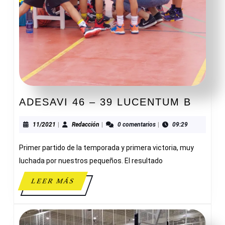
ADES
ADESAVI 46 – 39 LUCENTUM B
46
–
11/2021
Redacción
11/2021
|
Redacción
|
0 comentarios
|
09:29
39
Primer partido de la temporada y primera victoria, muy
LUCE
B
luchada por nuestros pequeños. El resultado
LEER
LEER MÁS
MÁS