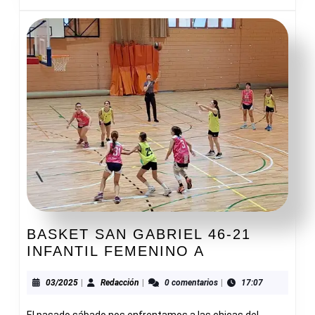
BASKET SAN GABRIEL 46-21
BASKET
INFANTIL FEMENINO A
SAN
GABRIEL
03/2025
Redacción
03/2025
|
Redacción
|
0 comentarios
|
17:07
46-
El pasado sábado nos enfrentamos a las chicas del