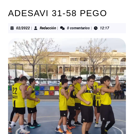
ADESAVI 31-58 PEGO
02/2022
Redacción
02/2022
|
Redacción
|
0 comentarios
|
12:17