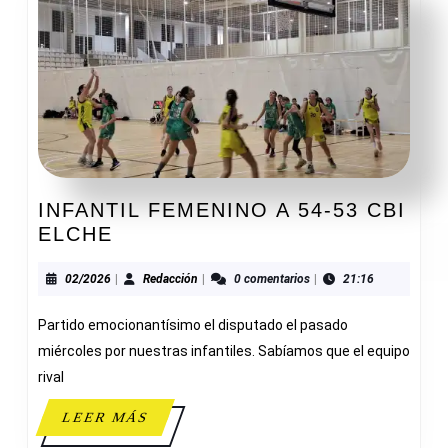
INFANTIL FEMENINO A 54-53 CBI
INFANTIL
ELCHE
FEMENINO
A
02/2026
Redacción
02/2026
|
Redacción
|
0 comentarios
|
21:16
54-
Partido emocionantísimo el disputado el pasado
53
CBI
miércoles por nuestras infantiles. Sabíamos que el equipo
ELCHE
rival
LEER
LEER MÁS
MÁS