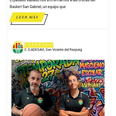
21
INFANTIL
Basket San Gabriel, un equipo que
FEMENINO
LEER
LEER MÁS
A
MÁS
CDADESAVI
C. D.ADESAVI, San Vicente del Raspeig