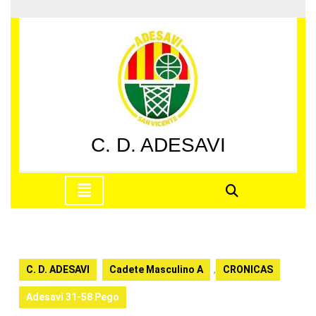
Saltar
al
contenido
Saltar
al
contenido
C. D. ADESAVI
Botón
de
apertura
C. D. ADESAVI
Cadete Masculino A
,
CRONICAS
Adesavi 31-58 Pego