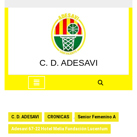
Saltar
al
contenido
Saltar
al
contenido
C. D. ADESAVI
Botón
de
apertura
C. D. ADESAVI
CRONICAS
,
Senior Femenino A
Adesavi 67-22 Hotel Melia Fundación Lucentum