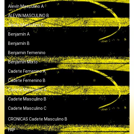
Alevín Masculino A
ALEVIN MASCULINO B
Alevín Masculino C
Benjamín A
Benjamín B
Benjamin femenino
Benjamín Mixto
Cadete Femenino A
Cadete Femenino B
Cadete Masculino A
Cadete Masculino B
Cadete Masculino C
CRONICAS
Cadete Masculino B
FAP