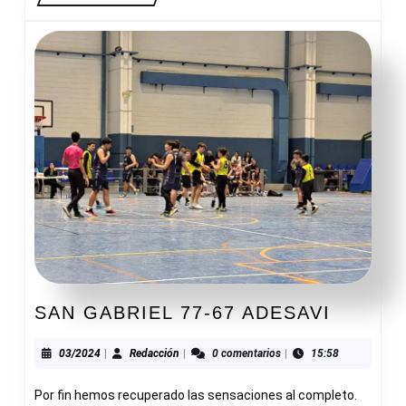
SAN
SAN GABRIEL 77-67 ADESAVI
GABRI
77-
03/2024
Redacción
03/2024
|
Redacción
|
0 comentarios
|
15:58
67
Por fin hemos recuperado las sensaciones al completo.
ADESAV