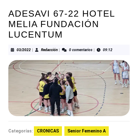
ADESAVI 67-22 HOTEL
MELIA FUNDACIÓN
LUCENTUM
03/2022
Redacción
03/2022
|
Redacción
|
0 comentarios
|
09:12
Categorías:
CRONICAS
Senior Femenino A