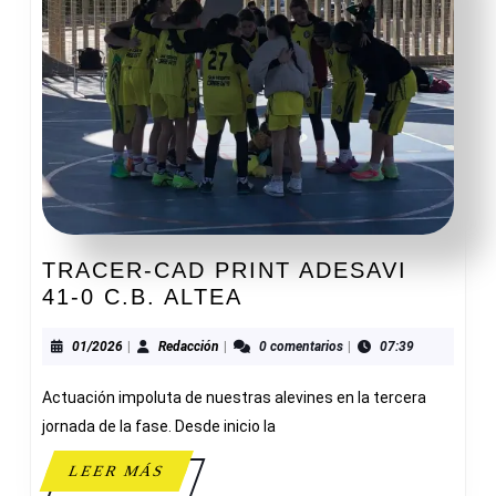
TRACER-CAD PRINT ADESAVI
TRACER-
41-0 C.B. ALTEA
CAD
PRINT
01/2026
Redacción
01/2026
|
Redacción
|
0 comentarios
|
07:39
ADESAVI
Actuación impoluta de nuestras alevines en la tercera
41-
0
jornada de la fase. Desde inicio la
C.B.
LEER
LEER MÁS
ALTEA
MÁS