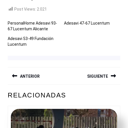
Post Views:
2.021
PersonalHome Adesavi 93-
Adesavi 47-67 Lucentum
67 Lucentum Alicante
Adesavi 53-49 Fundación
Lucentum
NAVEGACIÓN
ANTERIOR
SIGUIENTE
DE
ENTRADAS
Entrada
Siguiente
RELACIONADAS
anterior:
entrada: