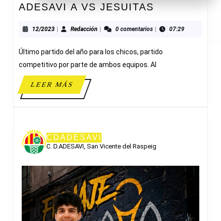
ADESAVI
ADESAVI A VS JESUITAS
A
VS
12/2023
Redacción
12/2023
|
Redacción
|
0 comentarios
|
07:29
JESUITAS
Último partido del año para los chicos, partido
competitivo por parte de ambos equipos. Al
LEER
LEER MÁS
MÁS
CDADESAVI
C. D.ADESAVI, San Vicente del Raspeig