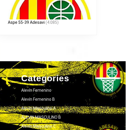
Aspe 55-39 Adesavi
(4.085)
Categories
Alevín Femenino
Alevín Femenino B
Alevín Masculino A
ALEVIN MASCULINO B
Alevín Masculino C