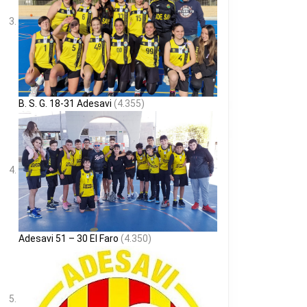
B. S. G. 18-31 Adesavi
(4.355)
Adesavi 51 – 30 El Faro
(4.350)