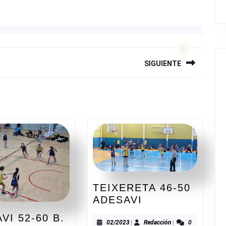
SIGUIENTE
Siguiente
entrada:
TEIXERETA 46-50
TEIXERETA
ADESAVI
46-
VI 52-60 B.
50
02/2023
Redacción
02/2023
|
Redacción
|
0