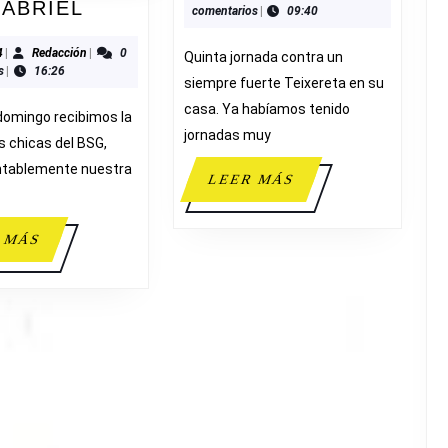
ADESAVI
GABRIEL
comentarios
|
09:40
ADESAVI
52-
60
03/2024
Redacción
4
|
Redacción
|
0
Quinta jornada contra un
s
|
16:26
B.
siempre fuerte Teixereta en su
SAN
casa. Ya habíamos tenido
domingo recibimos la
GABRIEL
jornadas muy
as chicas del BSG,
ntablemente nuestra
LEER
LEER MÁS
MÁS
LEER
 MÁS
MÁS