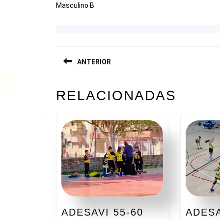
Masculino B
NAVEGACIÓN
ANTERIOR
DE
ENTRADAS
Entrada
RELACIONADAS
anterior:
ADESAVI 55-60
ADESA