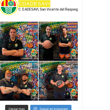
CDADESAVI
C. D.ADESAVI, San Vicente del Raspeig
Cargar mas
Seguir en Instagram