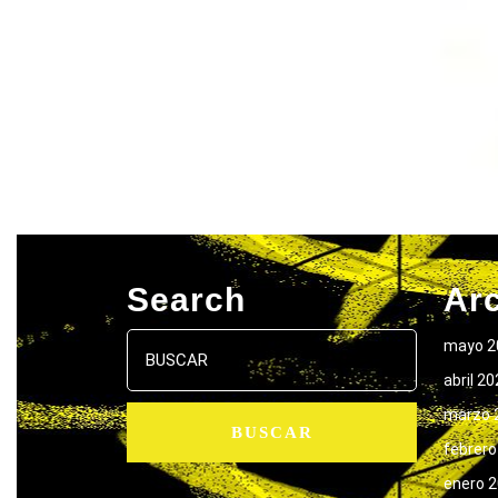
Search
Ar
Buscar:
mayo 2
abril 2
marzo 
febrero
enero 