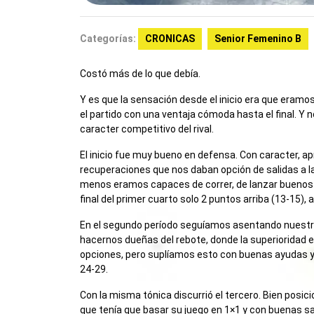
Categorías:
CRONICAS
Senior Femenino B
Costó más de lo que debía.
Y es que la sensación desde el inicio era que eramo
el partido con una ventaja cómoda hasta el final. Y
caracter competitivo del rival.
El inicio fue muy bueno en defensa. Con caracter, a
recuperaciones que nos daban opción de salidas a la
menos eramos capaces de correr, de lanzar buenos pr
final del primer cuarto solo 2 puntos arriba (13-15),
En el segundo período seguíamos asentando nuestr
hacernos dueñas del rebote, donde la superioridad e
opciones, pero suplíamos esto con buenas ayudas y u
24-29.
Con la misma tónica discurrió el tercero. Bien posi
que tenía que basar su juego en 1×1 y con buenas sal