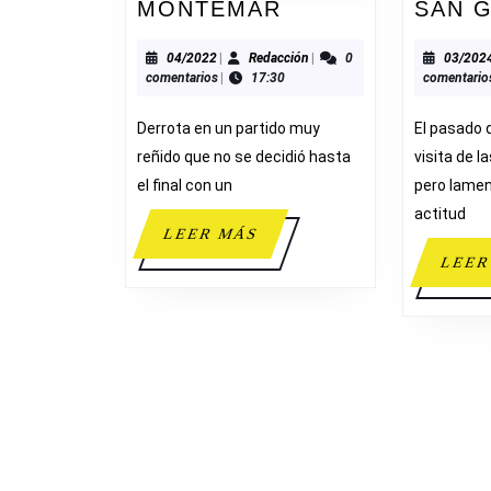
ADESAVI
MONTEMAR
SAN 
55-
60
04/2022
Redacción
04/2022
|
Redacción
|
0
03/202
comentarios
|
17:30
comentario
MONTEMAR
Derrota en un partido muy
El pasado 
reñido que no se decidió hasta
visita de l
el final con un
pero lame
actitud
LEER
LEER MÁS
MÁS
LEER