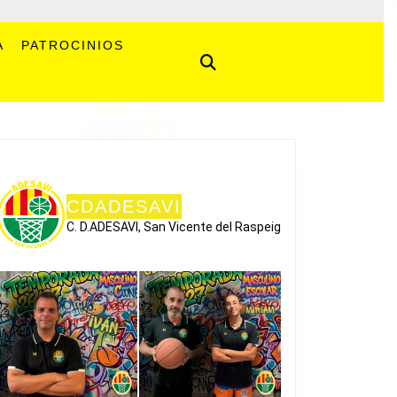
A
PATROCINIOS
CDADESAVI
C. D.ADESAVI, San Vicente del Raspeig