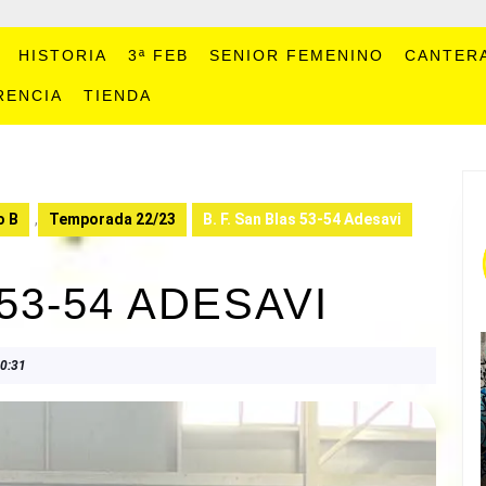
HISTORIA
3ª FEB
SENIOR FEMENINO
CANTER
RENCIA
TIENDA
o B
,
Temporada 22/23
B. F. San Blas 53-54 Adesavi
 53-54 ADESAVI
0:31