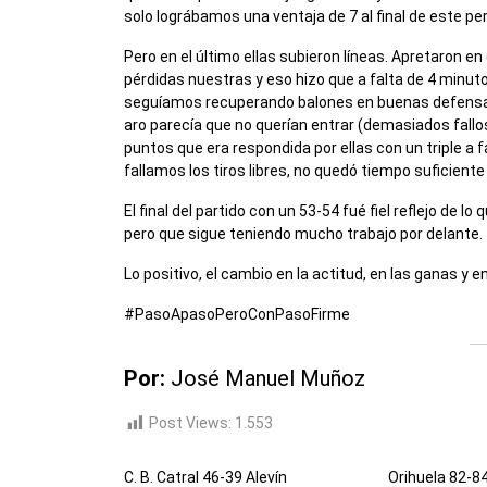
solo lográbamos una ventaja de 7 al final de este per
Pero en el último ellas subieron líneas. Apretaron 
pérdidas nuestras y eso hizo que a falta de 4 minut
seguíamos recuperando balones en buenas defensas, 
aro parecía que no querían entrar (demasiados fallo
puntos que era respondida por ellas con un triple a
fallamos los tiros libres, no quedó tiempo suficiente 
El final del partido con un 53-54 fué fiel reflejo de
pero que sigue teniendo mucho trabajo por delante.
Lo positivo, el cambio en la actitud, en las ganas y e
#PasoApasoPeroConPasoFirme
Por:
José Manuel Muñoz
Post Views:
1.553
C. B. Catral 46-39 Alevín
Orihuela 82-8