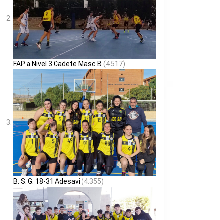
FAP a Nivel 3 Cadete Masc B
(4.517)
B. S. G. 18-31 Adesavi
(4.355)