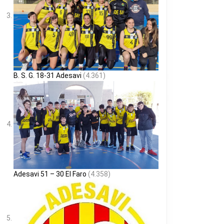
B. S. G. 18-31 Adesavi
(4.361)
Adesavi 51 – 30 El Faro
(4.358)
O