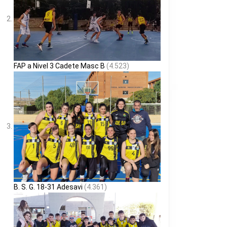
FAP a Nivel 3 Cadete Masc B
(4.523)
B. S. G. 18-31 Adesavi
(4.361)