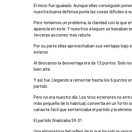
El inicio fue igualado. Aunque ellas conseguían poner
nuestra buena defensa ponía las cosas difíciles a s
Pero teníamos un problema, la claridad con la que e
aparecía en este. Y nuestros ataques se basaban en 
terceras acciones tras rebote.
Por su parte ellas aprovechaban sus ventajas bajo e
exterior.
Al descanso la desventaja era de 13 puntos. Solo no
bien alta.
Y así fue. Llegando a remontar hasta los 6 puntos en
partido.
Pero no era nuestro día. Los tiros exteriores no ent
más pequeña de lo habitual, convertía en un fortín
canasta fácil que sentenciaba el partido y la elimina
El partido finalizaba 59-31.
Una eliminatoria fiel reflejo de lo que ha sido la se