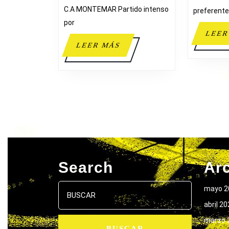
C.A MONTEMAR Partido intenso
preferente
por
LEER
LEER
LEER MÁS
MÁS
Search
Ar
Buscar:
mayo 2
abril 2
marzo 