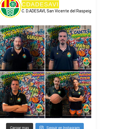
CDADESAVI
C. D.ADESAVI, San Vicente del Raspeig
Cargar mas
Seguir en Instagram