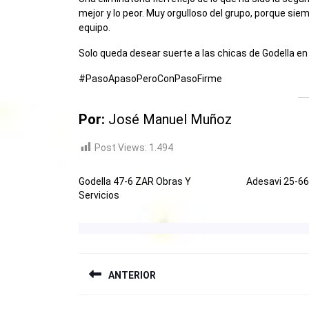
mejor y lo peor. Muy orgulloso del grupo, porque s
equipo.
Solo queda desear suerte a las chicas de Godella en 
#PasoApasoPeroConPasoFirme
Por:
José Manuel Muñoz
Post Views:
1.494
Godella 47-6 ZAR Obras Y
Adesavi 25-6
Servicios
NAVEGACIÓN
ANTERIOR
DE
Entrada