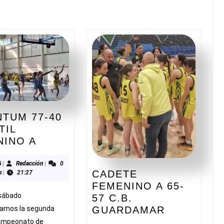
entrada:
TUM 77-40
TIL
LUCENTUM
NINO A
77-
40
01/2026
Redacción
6
|
Redacción
|
0
CADETE
s
|
21:27
INFANTIL
FEMENINO A 65-
FEMENINO
 sábado
57 C.B.
A
CADETE
amos la segunda
GUARDAMAR
FEMENIN
campeonato de