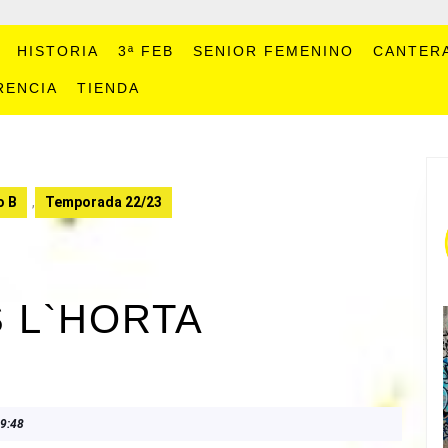
HISTORIA
3ª FEB
SENIOR FEMENINO
CANTER
RENCIA
TIENDA
o B
,
Temporada 22/23
S L`HORTA
9:48