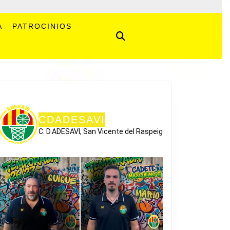
A
PATROCINIOS
CDADESAVI
C. D.ADESAVI, San Vicente del Raspeig