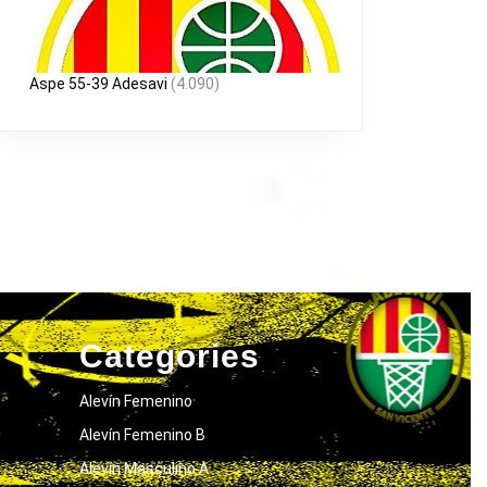
Aspe 55-39 Adesavi
(4.090)
AR
Categories
Alevín Femenino
Alevín Femenino B
Alevín Masculino A