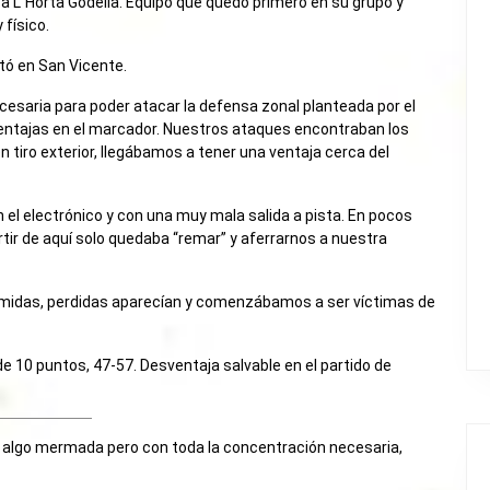
l a L`Horta Godella. Equipo que quedó primero en su grupo y
 físico.
utó en San Vicente.
cesaria para poder atacar la defensa zonal planteada por el
 ventajas en el marcador. Nuestros ataques encontraban los
n tiro exterior, llegábamos a tener una ventaja cerca del
n el electrónico y con una muy mala salida a pista. En pocos
rtir de aquí solo quedaba “remar” y aferrarnos a nuestra
 temidas, perdidas aparecían y comenzábamos a ser víctimas de
de 10 puntos, 47-57. Desventaja salvable en el partido de
lla algo mermada pero con toda la concentración necesaria,