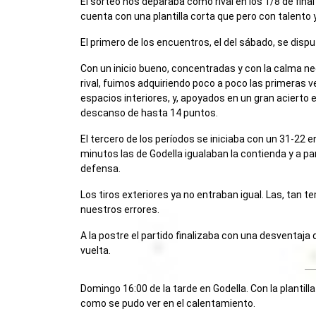
El sorteo nos deparaba como rival en los 1/8 de fina
cuenta con una plantilla corta que pero con talento y
El primero de los encuentros, el del sábado, se disp
Con un inicio bueno, concentradas y con la calma ne
rival, fuimos adquiriendo poco a poco las primeras
espacios interiores, y, apoyados en un gran acierto e
descanso de hasta 14 puntos.
El tercero de los períodos se iniciaba con un 31-22 e
minutos las de Godella igualaban la contienda y a pa
defensa.
Los tiros exteriores ya no entraban igual. Las, tan
nuestros errores.
A la postre el partido finalizaba con una desventaja 
vuelta.
Domingo 16:00 de la tarde en Godella. Con la planti
como se pudo ver en el calentamiento.