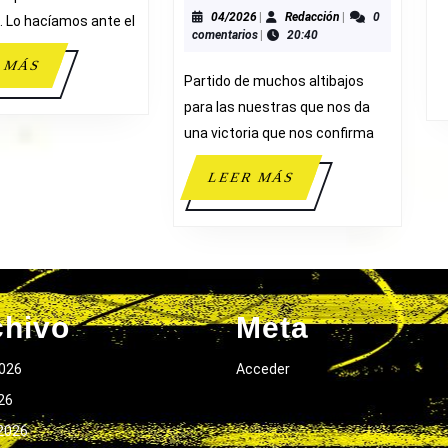
A
04/2026
Redacción
04/2026
|
Redacción
|
0
. Lo hacíamos ante el
comentarios
|
20:40
65-
57
LEER
 MÁS
Partido de muchos altibajos
MÁS
C.B.
para las nuestras que nos da
GUARDAM
una victoria que nos confirma
LEER
LEER MÁS
MÁS
chivo
Meta
026
Acceder
026
2026