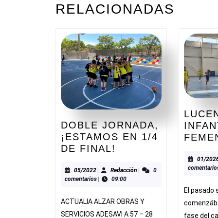
ENTRADAS
RELACIONADAS
anterior:
LUCEN
DOBLE JORNADA,
INFAN
¡ESTAMOS EN 1/4
FEME
DOBLE
DE FINAL!
JORNADA,
01/202
comentario
¡ESTAMOS
05/2022
Redacción
05/2022
|
Redacción
|
0
comentarios
|
09:00
EN
El pasado
1/4
ACTUALIA ALZAR OBRAS Y
comenzáb
DE
SERVICIOS ADESAVI A 57 – 28
fase del 
FINAL!