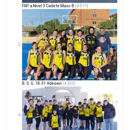
FAP a Nivel 3 Cadete Masc B
(4.517)
B. S. G. 18-31 Adesavi
(4.353)