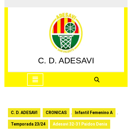
Saltar
al
contenido
Saltar
al
contenido
C. D. ADESAVI
Botón
de
apertura
C. D. ADESAVI
CRONICAS
,
Infantil Femenino A
,
Temporada 23/24
Adesavi 32-31 Paidos Denia