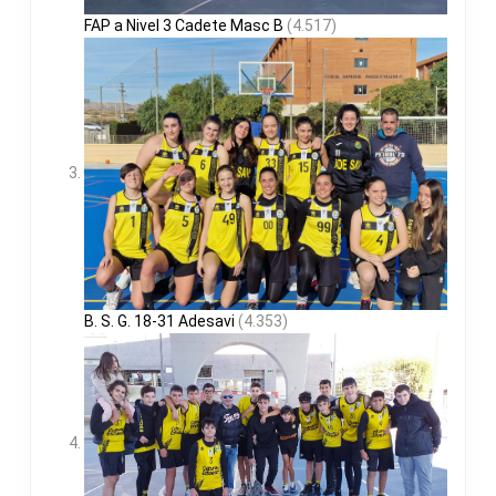
FAP a Nivel 3 Cadete Masc B
(4.517)
B. S. G. 18-31 Adesavi
(4.353)