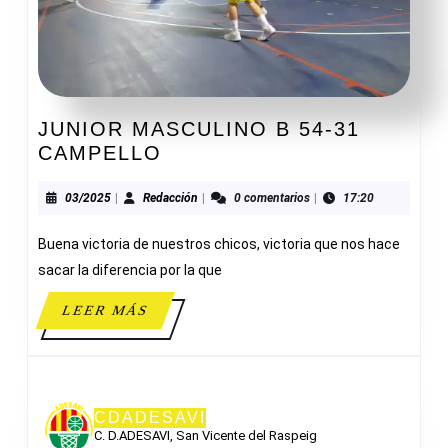
JUNIOR MASCULINO B 54-31
JUNIOR
CAMPELLO
MASCULINO
B
03/2025
Redacción
03/2025
|
Redacción
|
0 comentarios
|
17:20
54-
Buena victoria de nuestros chicos, victoria que nos hace
31
CAMPELLO
sacar la diferencia por la que
LEER
LEER MÁS
MÁS
CDADESAVI
C. D.ADESAVI, San Vicente del Raspeig