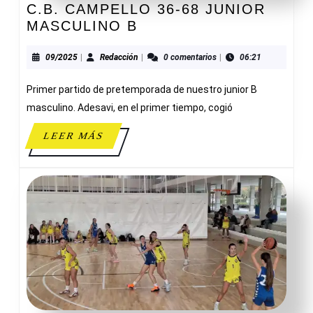
C.B. CAMPELLO 36-68 JUNIOR
C.B.
MASCULINO B
CAMPELLO
36-
09/2025
Redacción
09/2025
|
Redacción
|
0 comentarios
|
06:21
68
Primer partido de pretemporada de nuestro junior B
JUNIOR
MASCULINO
masculino. Adesavi, en el primer tiempo, cogió
B
LEER
LEER MÁS
MÁS