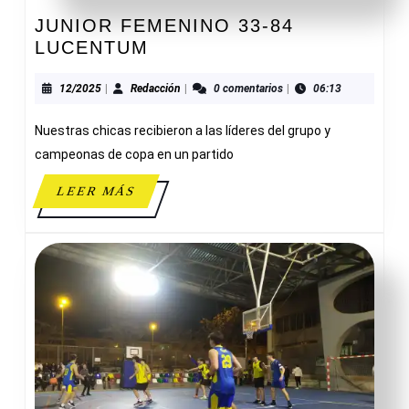
JUNIOR FEMENINO 33-84
JUNIOR
LUCENTUM
FEMENINO
33-
12/2025
Redacción
12/2025
|
Redacción
|
0 comentarios
|
06:13
84
Nuestras chicas recibieron a las líderes del grupo y
LUCENTUM
campeonas de copa en un partido
LEER
LEER MÁS
MÁS