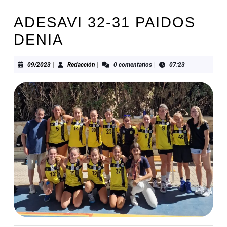
ADESAVI 32-31 PAIDOS
DENIA
09/2023
Redacción
09/2023
|
Redacción
|
0 comentarios
|
07:23