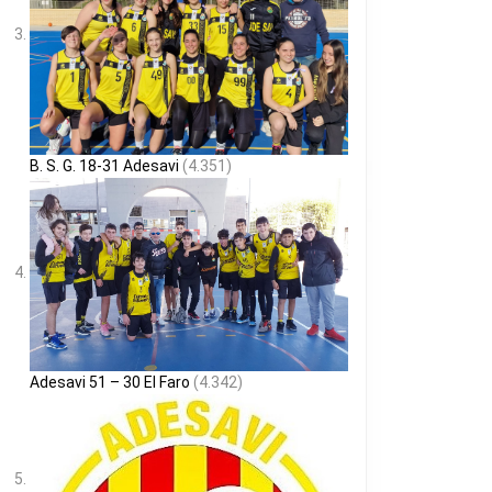
B. S. G. 18-31 Adesavi
(4.351)
Adesavi 51 – 30 El Faro
(4.342)