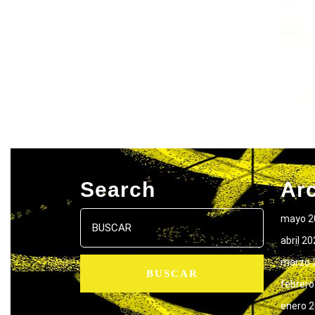
Search
Ar
Buscar:
mayo 2
abril 2
marzo 
febrero
enero 