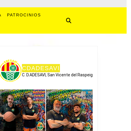
A
PATROCINIOS
CDADESAVI
C. D.ADESAVI, San Vicente del Raspeig