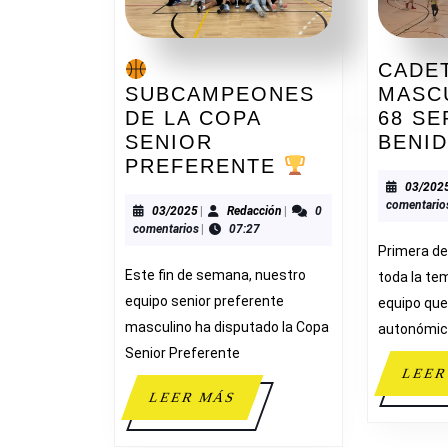
CADE
SUBCAMPEONES
MASCU
DE LA COPA
68 S
SENIOR
BENI
PREFERENTE
SUBCAMPE
03/202
comentario
DE
03/2025
Redacción
03/2025
|
Redacción
|
0
comentarios
|
07:27
LA
Primera de
COPA
Este fin de semana, nuestro
toda la te
SENIOR
equipo senior preferente
equipo que
PREFERENT
masculino ha disputado la Copa
autonómi
Senior Preferente
LEER
LEER
LEER MÁS
MÁS