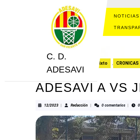
Saltar
al
contenido
NOTICIAS
Saltar
TRANSPA
al
contenido
C. D.
C. D. ADESAVI
Benjamín Mixto
,
CRONICAS
ADESAVI
ADESAVI A VS 
12/2023
Redacción
12/2023
|
Redacción
|
0 comentarios
|
0