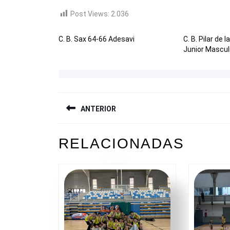
Post Views:
2.036
C. B. Sax 64-66 Adesavi
C. B. Pilar de
Junior Mascul
NAVEGACIÓN
ANTERIOR
DE
ENTRADAS
Entrada
RELACIONADAS
anterior: