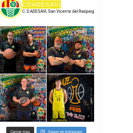
CDADESAVI
C. D.ADESAVI, San Vicente del Raspeig
A
MAR
Cargar mas
Seguir en Instagram