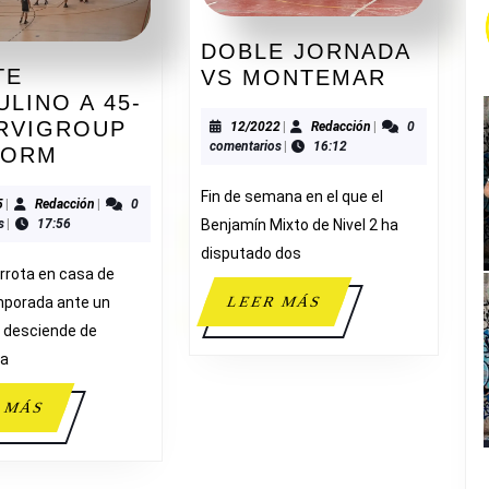
DOBLE JORNADA
TE
DOBLE
VS MONTEMAR
LINO A 45-
JORNAD
ERVIGROUP
VS
12/2022
Redacción
12/2022
|
Redacción
|
0
comentarios
|
16:12
CADETE
DORM
MONTE
MASCULINO
Fin de semana en el que el
ONES
A
03/2025
Redacción
5
|
Redacción
|
0
s
|
17:56
Benjamín Mixto de Nivel 2 ha
45-
disputado dos
68
rrota en casa de
SERVIGROUP
LEER
mporada ante un
LEER MÁS
BENIDORM
MÁS
 desciende de
E
ca
LEER
 MÁS
MÁS