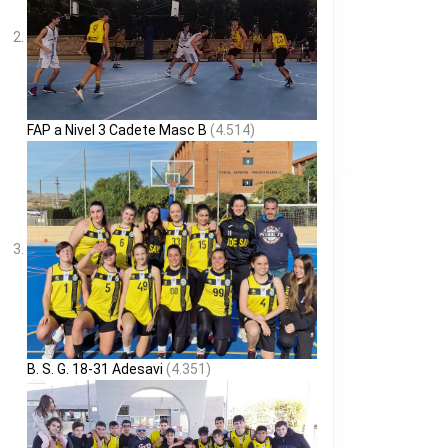
FAP a Nivel 3 Cadete Masc B
(4.514)
B. S. G. 18-31 Adesavi
(4.351)