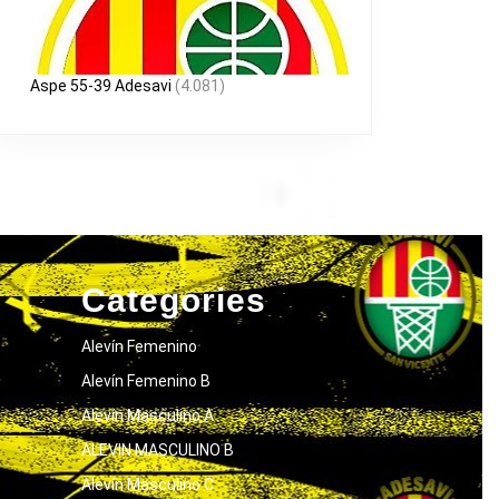
Aspe 55-39 Adesavi
(4.081)
Categories
Alevín Femenino
Alevín Femenino B
Alevín Masculino A
ALEVIN MASCULINO B
Alevín Masculino C