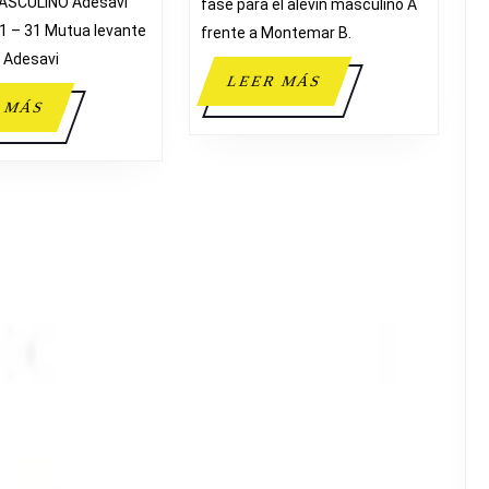
ASCULINO Adesavi
fase para el alevín masculino A
NB
1 – 31 Mutua levante
frente a Montemar B.
ALCOI
¡ Adesavi
LEER
LEER MÁS
MÁS
LEER
 MÁS
MÁS