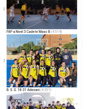
FAP a Nivel 3 Cadete Masc B
(4.514)
B. S. G. 18-31 Adesavi
(4.351)