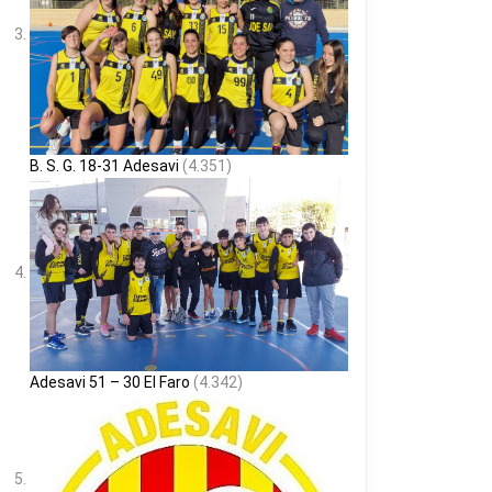
B. S. G. 18-31 Adesavi
(4.351)
Adesavi 51 – 30 El Faro
(4.342)