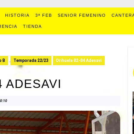
HISTORIA
3ª FEB
SENIOR FEMENINO
CANTER
RENCIA
TIENDA
o B
,
Temporada 22/23
Orihuela 82-84 Adesavi
4 ADESAVI
0:10