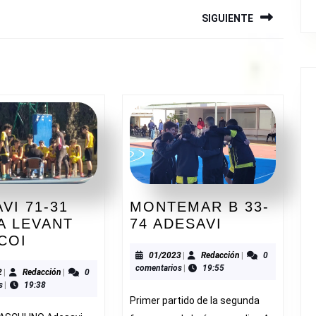
SIGUIENTE
Siguiente
entrada:
VI 71-31
MONTEMAR B 33-
MONTEMAR
A LEVANT
74 ADESAVI
ADESAVI
B
COI
71-
33-
01/2023
Redacción
01/2023
|
Redacción
|
0
comentarios
|
19:55
31
74
11/2022
Redacción
2
|
Redacción
|
0
s
|
19:38
MUTUA
ADESAVI
Primer partido de la segunda
LEVANT