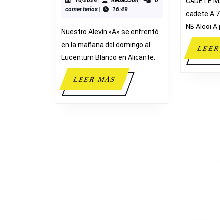
56-
10/2024
Redacción
10/2024
|
Redacción
|
0
CADETE M
comentarios
|
16:49
55
cadete A 7
FABRIMODUL
NB Alcoi A 
Nuestro Alevín «A» se enfrentó
ADESAVI
en la mañana del domingo al
LEER
Lucentum Blanco en Alicante.
LEER
LEER MÁS
MÁS