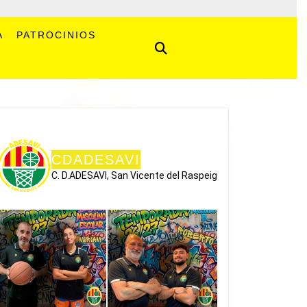
A
PATROCINIOS
CDADESAVI
C. D.ADESAVI, San Vicente del Raspeig