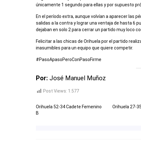
únicamente 1 segundo para ellas y por supuesto pró
En el período extra, aunque volvían a aparecer las 
salidas a la contra y lograr una ventaja de hasta 6 p
dejaban en solo 2 para cerrar un partido muy loco co
Felicitar a las chicas de Orihuela por el partido rea
inasumibles para un equipo que quiere competir.
#PasoApasoPeroConPasoFirme
Por:
José Manuel Muñoz
Post Views:
1.577
Orihuela 52-34 Cadete Femenino
Orihuela 27-3
B