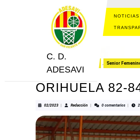
Saltar
al
contenido
NOTICIAS
Saltar
TRANSPA
al
contenido
C. D.
C. D. ADESAVI
CRONICAS
,
Senior Femenin
ADESAVI
ORIHUELA 82-8
02/2023
Redacción
02/2023
|
Redacción
|
0 comentarios
|
2