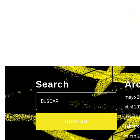
Search
Ar
Buscar:
mayo 2
abril 2
marzo 
febrero
enero 