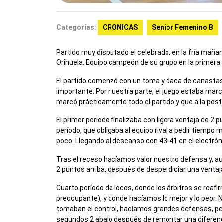
Categorías:
CRONICAS
Senior Femenino B
Partido muy disputado el celebrado, en la fría maña
Orihuela. Equipo campeón de su grupo en la primera f
El partido comenzó con un toma y daca de canastas 
importante. Por nuestra parte, el juego estaba mar
marcó prácticamente todo el partido y que a la postr
El primer período finalizaba con ligera ventaja de 2
período, que obligaba al equipo rival a pedir tiempo
poco. Llegando al descanso con 43-41 en el electrón
Tras el receso hacíamos valor nuestro defensa y, 
2 puntos arriba, después de desperdiciar una ventaj
Cuarto período de locos, donde los árbitros se reaf
preocupante), y donde hacíamos lo mejor y lo peor. 
tomaban el control, hacíamos grandes defensas, pero
segundos 2 abajo después de remontar una diferencia