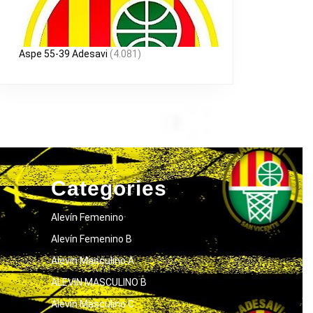
Aspe 55-39 Adesavi
(4.081)
Categories
Alevín Femenino
Alevín Femenino B
Alevín Masculino A
ALEVIN MASCULINO B
Alevín Masculino C