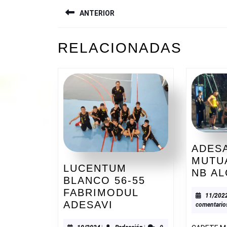
NAVEGACIÓN
ANTERIOR
DE
ENTRADAS
Entrada
RELACIONADAS
anterior:
ADESA
MUTU
LUCENTUM
NB AL
BLANCO 56-55
FABRIMODUL
11/202
LUCENTUM
ADESAVI
comentario
BLANCO