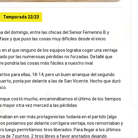
Temporada 22/23
na del domingo, entre las chicas del Senior Femenino B y
ase y que puso las cosas muy difíciles desde el inicio.
en el que ninguno de los equipos lograba coger una ventaja
cado por las numerosas pérdidas no forzadas. Detallé que
e pondría las cosas más fáciles a nuestro rival.
 puntos para ellas, 18-14, pero un buen arranque del segundo
 muerto, ponía por delante a las de San Vicente. Hecho que duró
ico.
aunque costó mucho, encaminábamos el último de los tiempos
a mayor otra vez merced a las pérdidas.
irmaban en ser más protagonistas todavía en el partido (algo
Nos poníamos por delante con ligera ventaja, nos remontaban y
 luego permitíamos tiros liberados. Para llegar a los últimos
 de 7 puntos. 2 tiros libres a favor anotados dejando