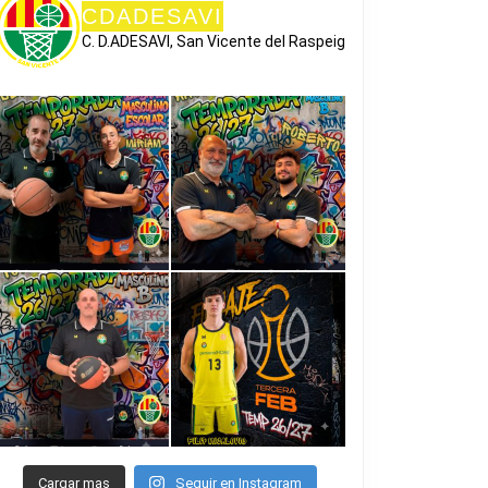
CDADESAVI
C. D.ADESAVI, San Vicente del Raspeig
Cargar mas
Seguir en Instagram