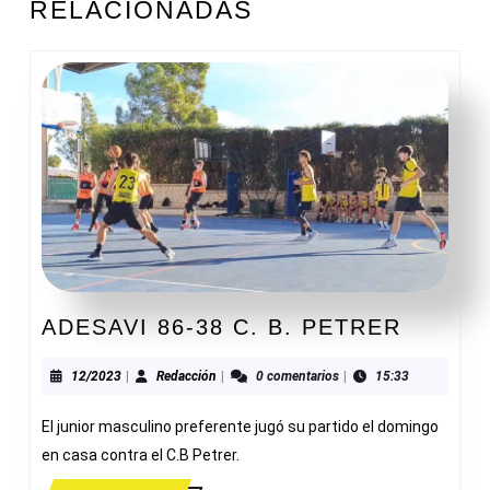
RELACIONADAS
anterior:
entrada:
ADESA
ADESAVI 86-38 C. B. PETRER
86-
38
12/2023
Redacción
12/2023
|
Redacción
|
0 comentarios
|
15:33
C.
El junior masculino preferente jugó su partido el domingo
B.
PETRE
en casa contra el C.B Petrer.