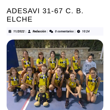
ADESAVI 31-67 C. B.
ELCHE
11/2022
Redacción
11/2022
|
Redacción
|
0 comentarios
|
10:24