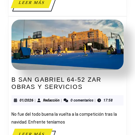
LEER
LEER MÁS
MÁS
B SAN GABRIEL 64-52 ZAR
B
OBRAS Y SERVICIOS
SAN
GABRIEL
01/2026
Redacción
01/2026
|
Redacción
|
0 comentarios
|
17:58
64-
No fue del todo buena la vuelta a la competición tras la
52
ZAR
navidad. Enfrente teníamos
OBRAS
LEER
LEER MÁS