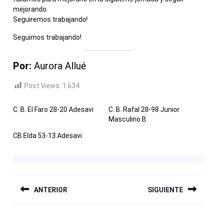
mejorando.
Seguiremos trabajando!
Seguimos trabajando!
Por:
Aurora Allué
Post Views:
1.634
C. B. El Faro 28-20 Adesavi
C. B. Rafal 28-98 Junior
Masculino B
CB Elda 53-13 Adesavi
NAVEGACIÓN
ANTERIOR
SIGUIENTE
DE
ENTRADAS
Entrada
Siguiente