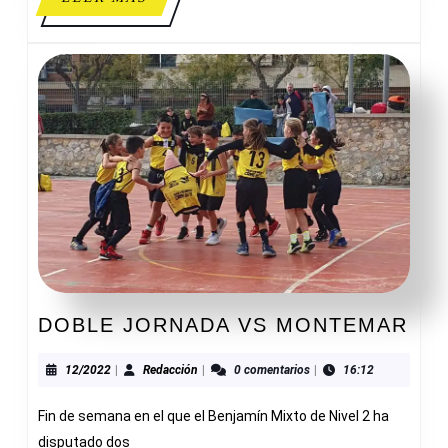
Y
MÁS
SERVICIOS
DO
DOBLE JORNADA VS MONTEMAR
JO
VS
12/2022
Redacción
12/2022
|
Redacción
|
0 comentarios
|
16:12
MO
Fin de semana en el que el Benjamín Mixto de Nivel 2 ha
disputado dos