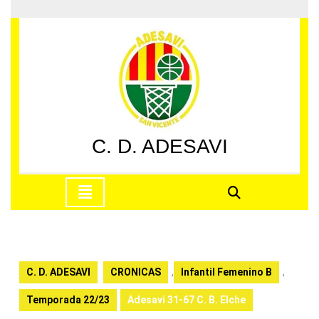
Saltar
al
contenido
Saltar
al
contenido
C. D. ADESAVI
Botón
de
apertura
C. D. ADESAVI
CRONICAS
,
Infantil Femenino B
,
Temporada 22/23
Adesavi 31-67 C. B. Elche