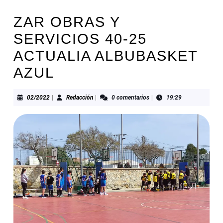
ZAR OBRAS Y
SERVICIOS 40-25
ACTUALIA ALBUBASKET
AZUL
02/2022
Redacción
02/2022
|
Redacción
|
0 comentarios
|
19:29