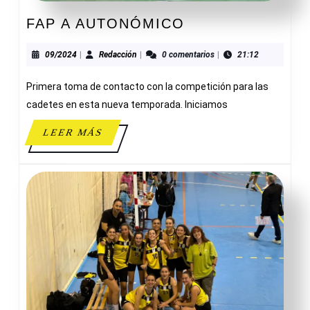
FAP
FAP A AUTONÓMICO
A
AUTONÓMICO
09/2024
Redacción
09/2024
|
Redacción
|
0 comentarios
|
21:12
Primera toma de contacto con la competición para las
cadetes en esta nueva temporada. Iniciamos
LEER
LEER MÁS
MÁS