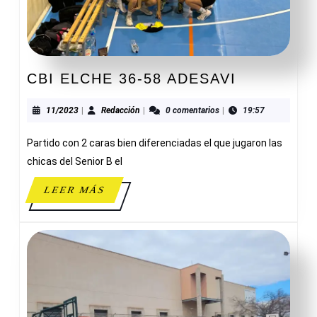
CBI
CBI ELCHE 36-58 ADESAVI
ELCHE
36-
11/2023
Redacción
11/2023
|
Redacción
|
0 comentarios
|
19:57
58
Partido con 2 caras bien diferenciadas el que jugaron las
ADESAVI
chicas del Senior B el
LEER
LEER MÁS
MÁS