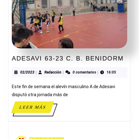
ADE
ADESAVI 63-23 C. B. BENIDORM
63-
23
02/2023
Redacción
02/2023
|
Redacción
|
0 comentarios
|
16:05
C.
Este fin de semana el alevín masculino A de Adesavi
B.
BEN
disputó otra jornada más de
LEER
LEER MÁS
MÁS