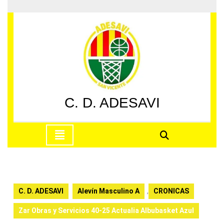
Saltar
al
contenido
Saltar
al
contenido
C. D. ADESAVI
Botón
de
apertura
C. D. ADESAVI
Alevín Masculino A
,
CRONICAS
Zar Obras y Servicios 40-25 Actualia Albubasket Azul