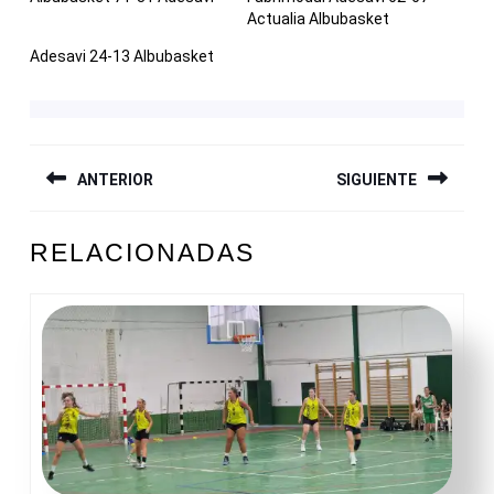
Actualia Albubasket
Adesavi 24-13 Albubasket
NAVEGACIÓN
ANTERIOR
SIGUIENTE
DE
ENTRADAS
Entrada
Siguiente
RELACIONADAS
anterior:
entrada: