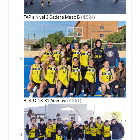
FAP a Nivel 3 Cadete Masc B
(4.524)
B. S. G. 18-31 Adesavi
(4.361)