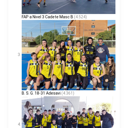
FAP a Nivel 3 Cadete Masc B
(4.524)
B. S. G. 18-31 Adesavi
(4.361)