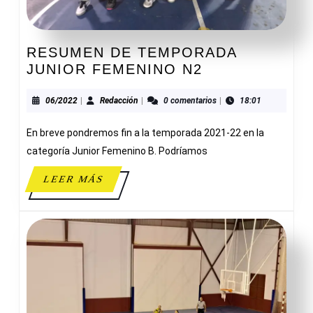
RESUMEN DE TEMPORADA
RESUMEN
JUNIOR FEMENINO N2
DE
TEMPORADA
06/2022
Redacción
06/2022
|
Redacción
|
0 comentarios
|
18:01
JUNIOR
En breve pondremos fin a la temporada 2021-22 en la
FEMENINO
N2
categoría Junior Femenino B. Podríamos
LEER
LEER MÁS
MÁS