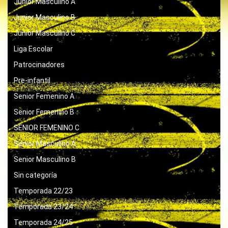
Junior Masculino A
Junior Masculino B
Junior Masculino C
Liga Escolar
Patrocinadores
Pre-infantil
Senior Femenino A
Senior Femenino B
SENIOR FEMENINO C
Senior Masculino A
Senior Masculino B
Sin categoría
Temporada 22/23
Temporada 23/24
Temporada 24/25