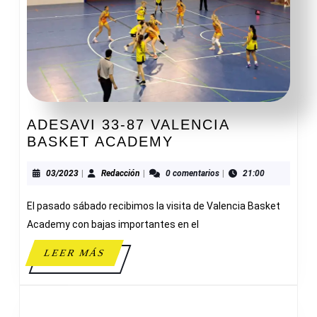
ADESAVI 33-87 VALENCIA
ADESAVI
BASKET ACADEMY
33-
87
03/2023
Redacción
03/2023
|
Redacción
|
0 comentarios
|
21:00
VALENCIA
El pasado sábado recibimos la visita de Valencia Basket
BASKET
ACADEMY
Academy con bajas importantes en el
LEER
LEER MÁS
MÁS