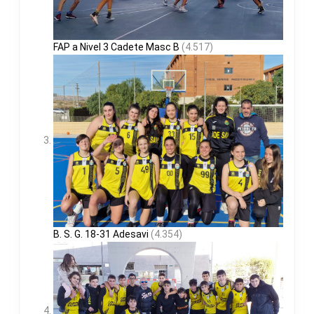
FAP a Nivel 3 Cadete Masc B
(4.517)
B. S. G. 18-31 Adesavi
(4.354)