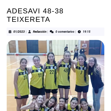
ADESAVI 48-38
TEIXERETA
01/2023
Redacción
01/2023
|
Redacción
|
0 comentarios
|
19:15