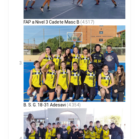
FAP a Nivel 3 Cadete Masc B
(4.517)
B. S. G. 18-31 Adesavi
(4.354)