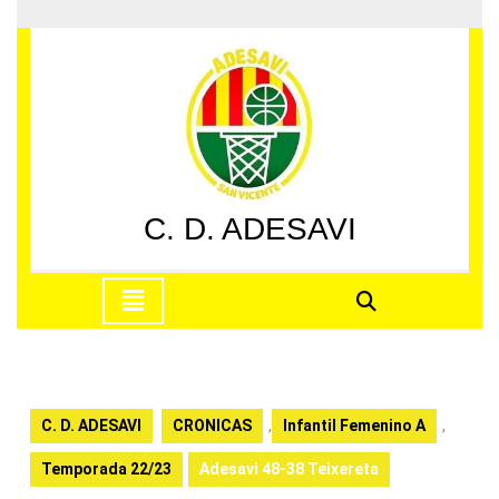
Saltar
al
contenido
Saltar
al
contenido
C. D. ADESAVI
Botón
de
apertura
C. D. ADESAVI
CRONICAS
,
Infantil Femenino A
,
Temporada 22/23
Adesavi 48-38 Teixereta