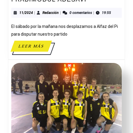
GROC
6-
11/2024
Redacción
11/2024
|
Redacción
|
0 comentarios
|
19:55
47
El sábado por la mañana nos desplazamos a Alfaz del Pi
FRABIMODUL
ADESAVI
para disputar nuestro partido
LEER
LEER MÁS
MÁS