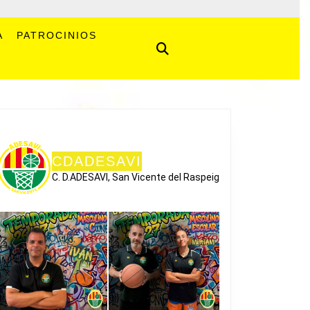
A
PATROCINIOS
CDADESAVI
C. D.ADESAVI, San Vicente del Raspeig