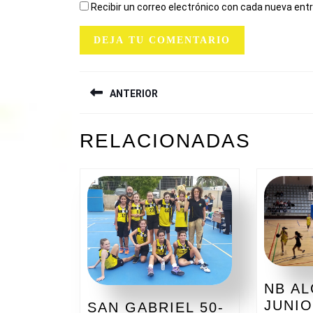
Recibir un correo electrónico con cada nueva ent
NAVEGACIÓN
ANTERIOR
DE
ENTRADAS
Entrada
RELACIONADAS
anterior:
NB AL
JUNI
SAN GABRIEL 50-