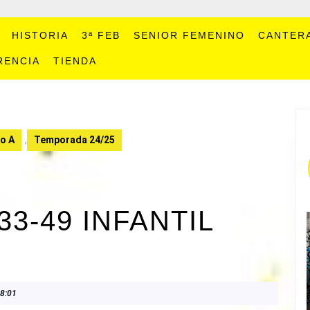
HISTORIA
3ª FEB
SENIOR FEMENINO
CANTER
RENCIA
TIENDA
no A
,
Temporada 24/25
3-49 INFANTIL
8:01