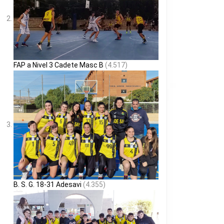
FAP a Nivel 3 Cadete Masc B
(4.517)
B. S. G. 18-31 Adesavi
(4.355)