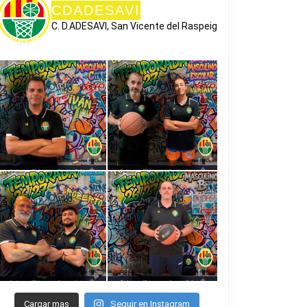
CDADESAVI
C. D.ADESAVI, San Vicente del Raspeig
Cargar mas
Seguir en Instagram