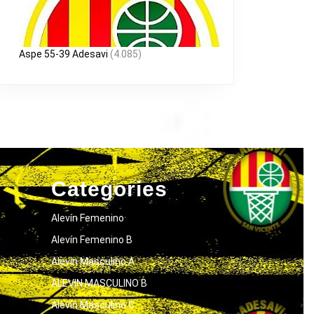
Aspe 55-39 Adesavi
(4.085)
Categories
Alevín Femenino
Alevín Femenino B
Alevín Masculino A
ALEVIN MASCULINO B
Alevín Masculino C