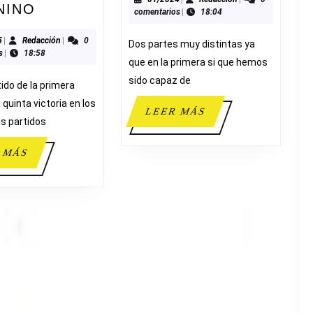
87
NB
NINO
comentarios
|
18:04
UCAM
ALCOI
51-
12/2025
Redacción
5
|
Redacción
|
0
Dos partes muy distintas ya
s
|
18:58
67
que en la primera si que hemos
JUNIOR
sido capaz de
ido de la primera
FEMENINO
 quinta victoria en los
LEER
LEER MÁS
is partidos
MÁS
LEER
 MÁS
MÁS