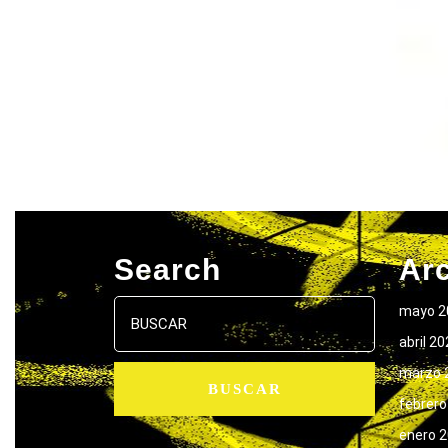
Search
Ar
Buscar:
mayo 2
abril 2
marzo 
febrero
enero 