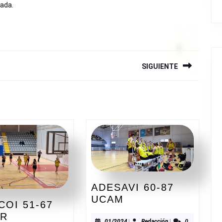
rada.
SIGUIENTE
Siguiente
entrada:
ADESAVI 60-87
ADESAVI
UCAM
COI 51-67
60-
OR
01/2024
Redacción
01/2024
|
Redacción
|
0