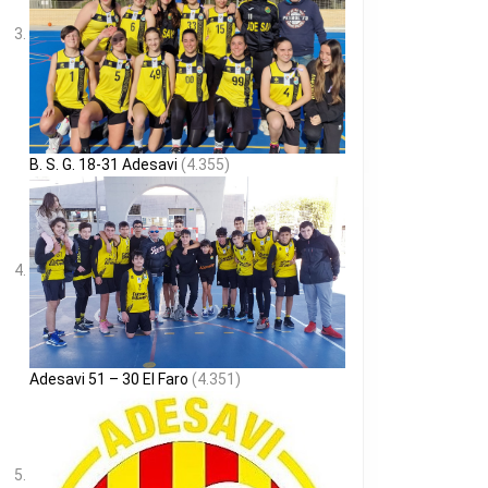
B. S. G. 18-31 Adesavi
(4.355)
Adesavi 51 – 30 El Faro
(4.351)