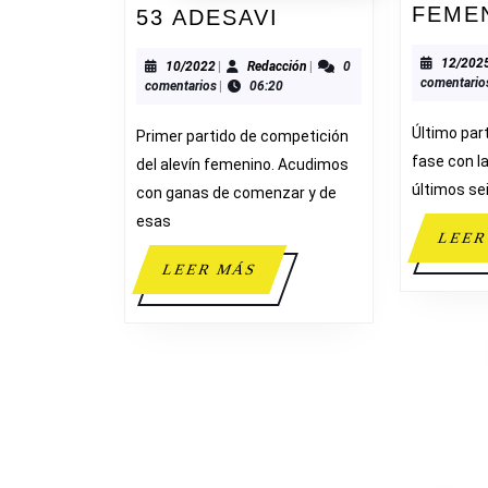
FEME
SAN
53 ADESAVI
GABRIEL
12/202
50-
10/2022
Redacción
10/2022
|
Redacción
|
0
comentario
comentarios
|
06:20
53
ADESAVI
Último part
Primer partido de competición
fase con la
del alevín femenino. Acudimos
últimos se
con ganas de comenzar y de
esas
LEER
LEER
LEER MÁS
MÁS