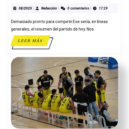
ALGINET
92-
08/2025
Redacción
08/2025
|
Redacción
|
0 comentarios
|
17:29
55
Demasiado pronto para competir.Ese sería, en líneas
ADESAVI
CADETE
generales, el resumen del partido de hoy. Nos
MASCULINO
LEER
LEER MÁS
A
MÁS