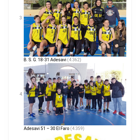
B. S. G. 18-31 Adesavi
(4.362)
Adesavi 51 – 30 El Faro
(4.359)