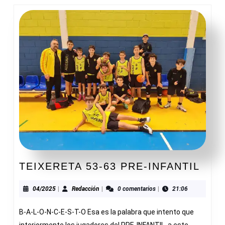
TEI
TEIXERETA 53-63 PRE-INFANTIL
53-
63
04/2025
Redacción
04/2025
|
Redacción
|
0 comentarios
|
21:06
PRE
B-A-L-O-N-C-E-S-T-O Esa es la palabra que intento que
INF