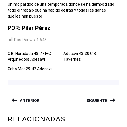
Último partido de una temporada donde se ha demostrado
todo el trabajo que ha habido detrás y todas las ganas
que les han puesto
POR: Pilar Pérez
Post Views:
1.648
C.B. Horadada 48-77 I+G
Adesavi 43-30 C.B.
Arquitectos Adesavi
Tavernes
Cabo Mar 29-42 Adesavi
NAVEGACIÓN
ANTERIOR
SIGUIENTE
DE
ENTRADAS
Entrada
Siguiente
RELACIONADAS
anterior:
entrada: