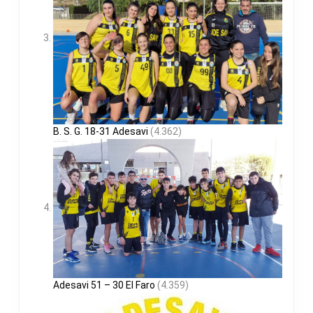
B. S. G. 18-31 Adesavi
(4.362)
Adesavi 51 – 30 El Faro
(4.359)