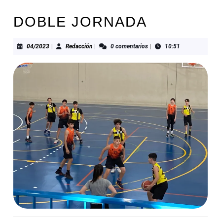
DOBLE JORNADA
04/2023
Redacción
04/2023
|
Redacción
|
0 comentarios
|
10:51