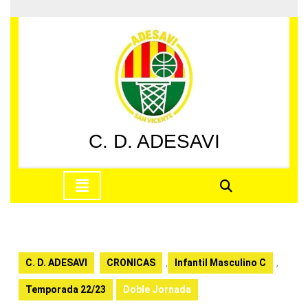
Saltar
al
contenido
Saltar
al
contenido
C. D. ADESAVI
Botón
de
apertura
C. D. ADESAVI
CRONICAS
,
Infantil Masculino C
,
Temporada 22/23
Doble Jornada