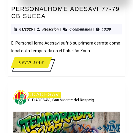
PERSONALHOME ADESAVI 77-79
PERSONALHOME
CB SUECA
ADESAVI
77-
01/2026
Redacción
01/2026
|
Redacción
|
0 comentarios
|
13:39
79
El PersonalHome Adesavi sufrió su primera derrota como
CB
SUECA
local esta temporada en el Pabellón Zona
LEER
LEER MÁS
MÁS
CDADESAVI
C. D.ADESAVI, San Vicente del Raspeig