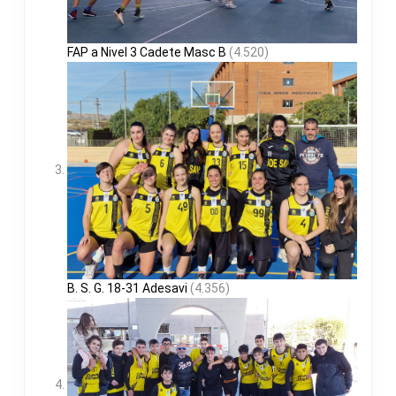
FAP a Nivel 3 Cadete Masc B
(4.520)
B. S. G. 18-31 Adesavi
(4.356)