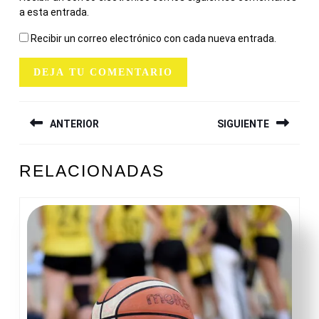
a esta entrada.
Recibir un correo electrónico con cada nueva entrada.
NAVEGACIÓN
ANTERIOR
SIGUIENTE
DE
ENTRADAS
Entrada
Siguiente
RELACIONADAS
anterior:
entrada: