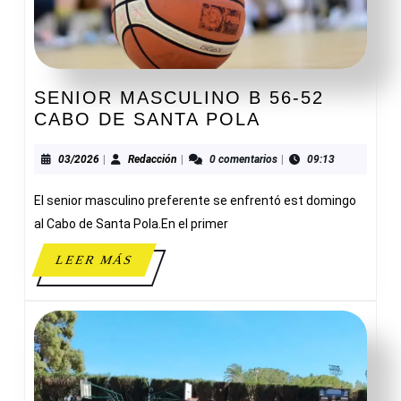
SENIOR MASCULINO B 56-52
SENIOR
CABO DE SANTA POLA
MASCULINO
B
03/2026
Redacción
03/2026
|
Redacción
|
0 comentarios
|
09:13
56-
El senior masculino preferente se enfrentó est domingo
52
CABO
al Cabo de Santa Pola.En el primer
DE
LEER
LEER MÁS
SANTA
MÁS
POLA