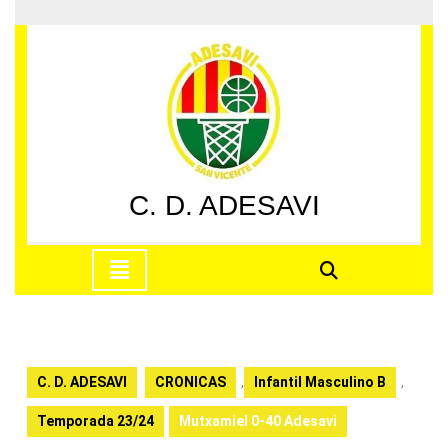
Saltar
al
contenido
Saltar
al
contenido
C. D. ADESAVI
Botón
de
apertura
C. D. ADESAVI
CRONICAS
,
Infantil Masculino B
,
Temporada 23/24
Mutxamiel 0-40 Adesavi