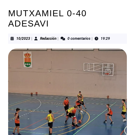
MUTXAMIEL 0-40
ADESAVI
10/2023
Redacción
10/2023
|
Redacción
|
0 comentarios
|
19:29