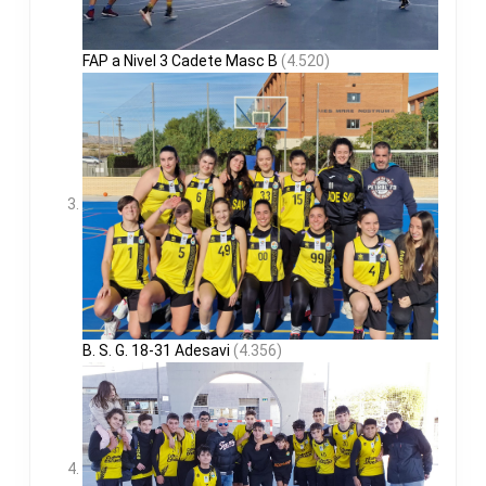
FAP a Nivel 3 Cadete Masc B
(4.520)
B. S. G. 18-31 Adesavi
(4.356)