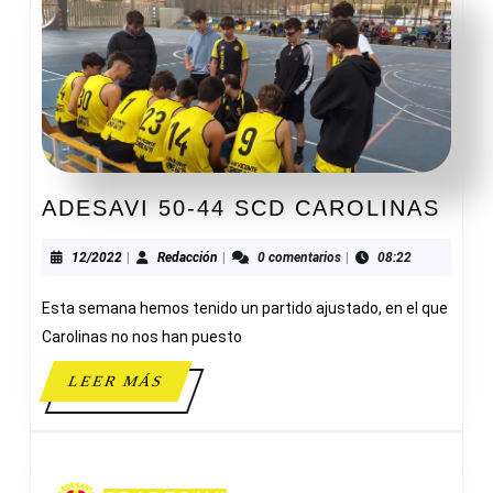
ADE
ADESAVI 50-44 SCD CAROLINAS
50-
44
12/2022
Redacción
12/2022
|
Redacción
|
0 comentarios
|
08:22
SCD
Esta semana hemos tenido un partido ajustado, en el que
CAR
Carolinas no nos han puesto
LEER
LEER MÁS
MÁS