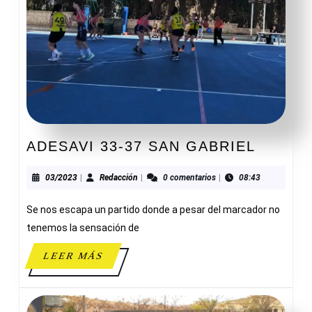
ADESA
ADESAVI 33-37 SAN GABRIEL
33-
37
03/2023
Redacción
03/2023
|
Redacción
|
0 comentarios
|
08:43
SAN
Se nos escapa un partido donde a pesar del marcador no
GABRI
tenemos la sensación de
LEER
LEER MÁS
MÁS