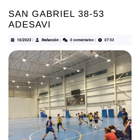
SAN GABRIEL 38-53
ADESAVI
10/2023
Redacción
10/2023
|
Redacción
|
0 comentarios
|
07:53