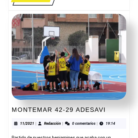
MÁS
MONTEM
MONTEMAR 42-29 ADESAVI
42-
29
11/2021
Redacción
11/2021
|
Redacción
|
0 comentarios
|
19:14
ADESAVI
Partido de nuestros benjamines que acaba con un