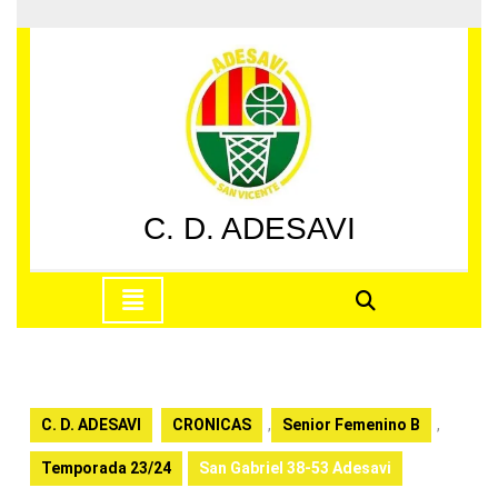
Saltar
al
contenido
Saltar
al
contenido
C. D. ADESAVI
Botón
de
apertura
C. D. ADESAVI
CRONICAS
,
Senior Femenino B
,
Temporada 23/24
San Gabriel 38-53 Adesavi