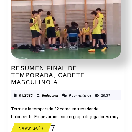
RESUMEN FINAL DE
TEMPORADA, CADETE
RESUMEN
MASCULINO A
FINAL
DE
05/2025
Redacción
05/2025
|
Redacción
|
0 comentarios
|
20:31
TEMPORADA,
Termina la temporada 32 como entrenador de
CADETE
MASCULINO
baloncesto. Empezamos con un grupo de jugadores muy
A
LEER
LEER MÁS