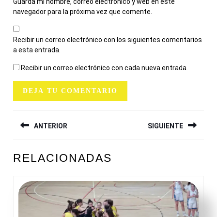
Guarda mi nombre, correo electrónico y web en este
navegador para la próxima vez que comente.
Recibir un correo electrónico con los siguientes comentarios
a esta entrada.
Recibir un correo electrónico con cada nueva entrada.
NAVEGACIÓN
ANTERIOR
SIGUIENTE
DE
ENTRADAS
Entrada
Siguiente
RELACIONADAS
anterior:
entrada: