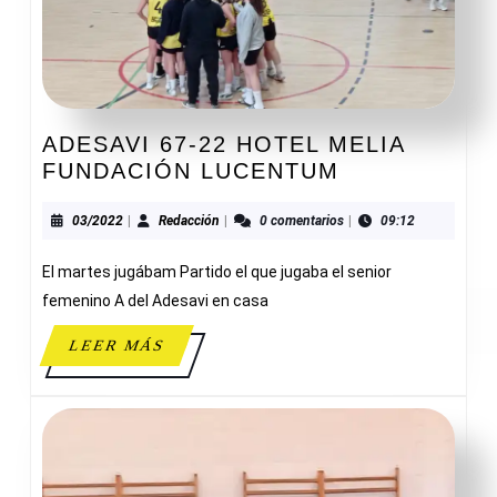
ADESAVI 67-22 HOTEL MELIA
ADESAVI
FUNDACIÓN LUCENTUM
67-
22
03/2022
Redacción
03/2022
|
Redacción
|
0 comentarios
|
09:12
HOTEL
El martes jugábam Partido el que jugaba el senior
MELIA
FUNDACIÓN
femenino A del Adesavi en casa
LUCENTUM
LEER
LEER MÁS
MÁS