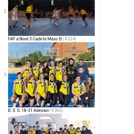
FAP a Nivel 3 Cadete Masc B
(4.524)
B. S. G. 18-31 Adesavi
(4.362)