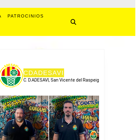
A
PATROCINIOS
CDADESAVI
C. D.ADESAVI, San Vicente del Raspeig