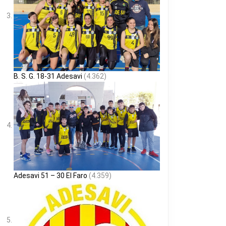
B. S. G. 18-31 Adesavi
(4.362)
Adesavi 51 – 30 El Faro
(4.359)
E
ADA