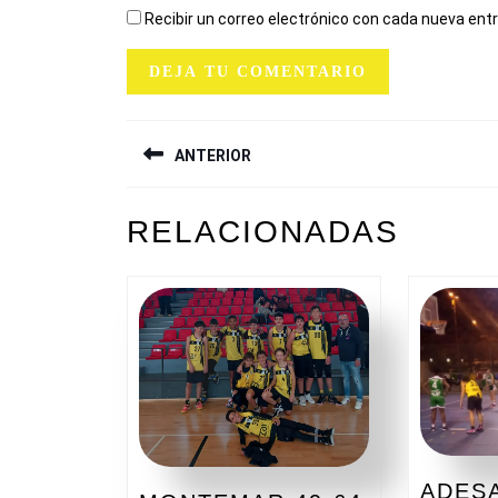
Recibir un correo electrónico con cada nueva ent
NAVEGACIÓN
ANTERIOR
DE
ENTRADAS
Entrada
RELACIONADAS
anterior:
ADESA