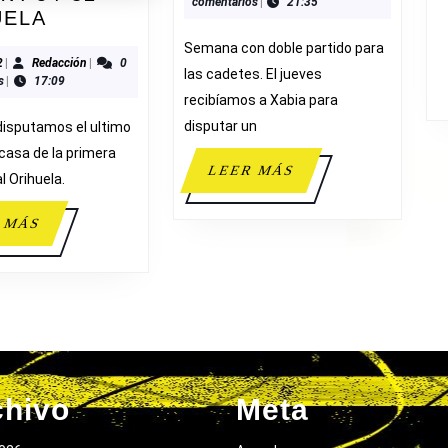
comentarios
|
21:35
ADESAVI
UELA
54-
Semana con doble partido para
32
12/2022
Redacción
2
|
Redacción
|
0
las cadetes. El jueves
s
|
17:09
ORIHUELA
recibíamos a Xabia para
disputar un
disputamos el ultimo
 casa de la primera
LEER
LEER MÁS
al Orihuela.
MÁS
LEER
 MÁS
MÁS
chivo
Meta