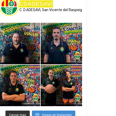
CDADESAVI
C. D.ADESAVI, San Vicente del Raspeig
Cargar mas
Seguir en Instagram