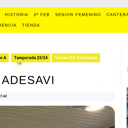
HISTORIA
3ª FEB
SENIOR FEMENINO
CANTER
RENCIA
TIENDA
no A
,
Temporada 23/24
Torrent 54-13 Adesavi
 ADESAVI
7:40