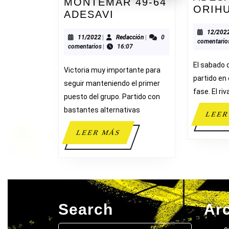
MONTEMAR 49-64
ORIH
MONTEMAR
ADESAVI
49-
12/202
64
11/2022
Redacción
11/2022
|
Redacción
|
0
comentario
comentarios
|
16:07
ADESAVI
El sabado 
Victoria muy importante para
partido en
seguir manteniendo el primer
fase. El riv
puesto del grupo. Partido con
bastantes alternativas
LEER
LEER
LEER MÁS
MÁS
Search
Ar
Buscar: