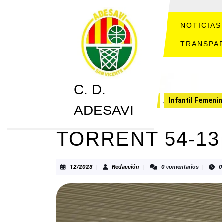
Saltar
al
contenido
NOTICIAS
Saltar
TRANSPA
al
contenido
C. D.
C. D. ADESAVI
CRONICAS
,
Infantil Femeni
ADESAVI
TORRENT 54-13
12/2023
Redacción
12/2023
|
Redacción
|
0 comentarios
|
0