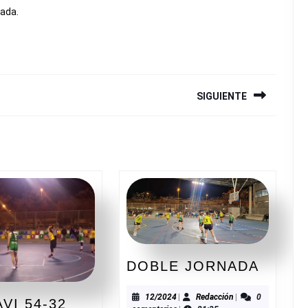
rada.
SIGUIENTE
Siguiente
entrada:
DOBL
DOBLE JORNADA
JORN
12/2024
Redacción
12/2024
|
Redacción
|
0
VI 54-32