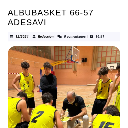
ALBUBASKET 66-57
ADESAVI
12/2024
Redacción
12/2024
|
Redacción
|
0 comentarios
|
16:51