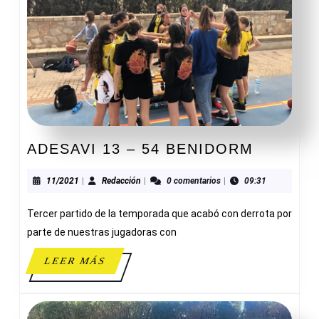
ADESAV
ADESAVI 13 – 54 BENIDORM
13
–
11/2021
Redacción
11/2021
|
Redacción
|
0 comentarios
|
09:31
54
Tercer partido de la temporada que acabó con derrota por
BENIDO
parte de nuestras jugadoras con
LEER
LEER MÁS
MÁS