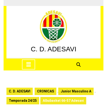
Saltar
al
contenido
Saltar
al
contenido
C. D. ADESAVI
Botón
de
apertura
C. D. ADESAVI
CRONICAS
,
Junior Masculino A
,
Temporada 24/25
Albubasket 66-57 Adesavi