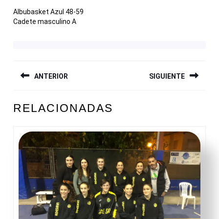
Albubasket Azul 48-59
Cadete masculino A
NAVEGACIÓN
ANTERIOR
SIGUIENTE
DE
ENTRADAS
Entrada
Siguiente
RELACIONADAS
anterior:
entrada: