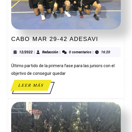
CABO
CABO MAR 29-42 ADESAVI
MAR
29-
12/2022
Redacción
12/2022
|
Redacción
|
0 comentarios
|
16:20
42
Último partido de la primera fase para las juniors con el
ADESAVI
objetivo de conseguir quedar
LEER
LEER MÁS
MÁS