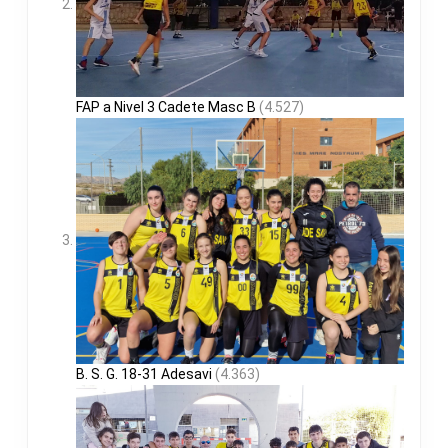
FAP a Nivel 3 Cadete Masc B
(4.527)
B. S. G. 18-31 Adesavi
(4.363)