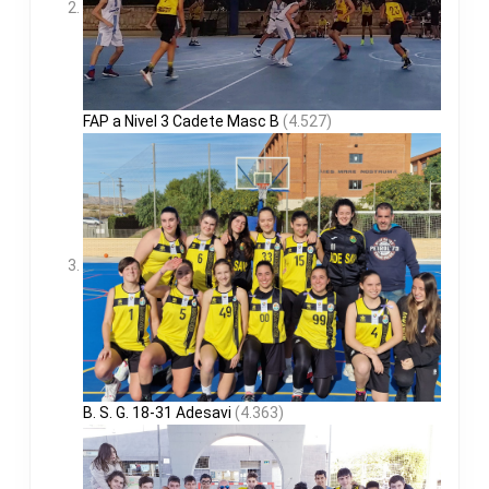
FAP a Nivel 3 Cadete Masc B
(4.527)
B. S. G. 18-31 Adesavi
(4.363)