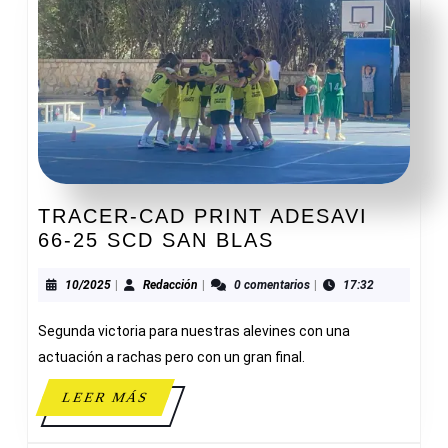
TRACER-CAD PRINT ADESAVI
TRACER-
66-25 SCD SAN BLAS
CAD
PRINT
10/2025
Redacción
10/2025
|
Redacción
|
0 comentarios
|
17:32
ADESAVI
Segunda victoria para nuestras alevines con una
66-
25
actuación a rachas pero con un gran final.
SCD
LEER
LEER MÁS
SAN
MÁS
BLAS