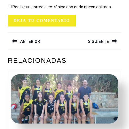
Recibir un correo electrónico con cada nueva entrada.
NAVEGACIÓN
ANTERIOR
SIGUIENTE
DE
ENTRADAS
Entrada
Siguiente
RELACIONADAS
anterior:
entrada: