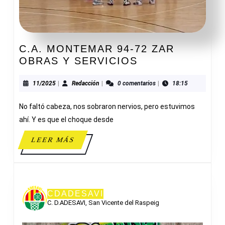
C.A. MONTEMAR 94-72 ZAR
C.A.
OBRAS Y SERVICIOS
MONTEMAR
94-
11/2025
Redacción
11/2025
|
Redacción
|
0 comentarios
|
18:15
72
No faltó cabeza, nos sobraron nervios, pero estuvimos
ZAR
OBRAS
ahí. Y es que el choque desde
Y
LEER
LEER MÁS
SERVICIOS
MÁS
CDADESAVI
C. D.ADESAVI, San Vicente del Raspeig