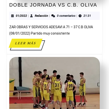
DOB
DOBLE JORNADA VS C.B. OLIVA
JOR
VS
01/2022
Redacción
01/2022
|
Redacción
|
0 comentarios
|
21:31
C.B.
ZAR OBRAS Y SERVICIOS ADESAVI A 71 – 37 C.B OLIVA
OLI
(08/01/2022) Partido muy consistente
LEER
LEER MÁS
MÁS