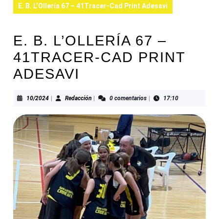
E. B. L’Ollería 67 – 41Tracer-Cad Print Adesavi
E. B. L’OLLERÍA 67 –
41TRACER-CAD PRINT
ADESAVI
10/2024
Redacción
10/2024
|
Redacción
|
0 comentarios
|
17:10