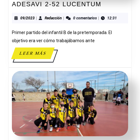
ADESAVI
ADESAVI 2-52 LUCENTUM
2-
52
09/2023
Redacción
09/2023
|
Redacción
|
0 comentarios
|
12:31
LUCENTU
Primer partido del infantil B de la pretemporada. El
objetivo era ver cómo trabajábamos ante
LEER
LEER MÁS
MÁS