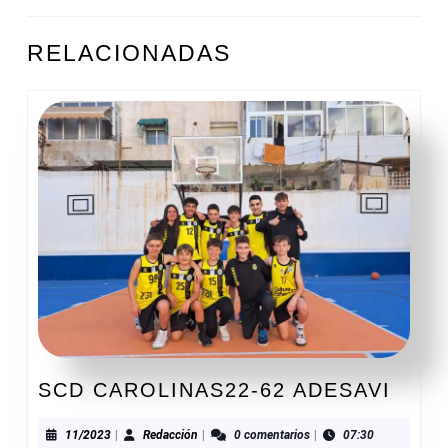
ENTRADAS
Entrada
Siguiente
RELACIONADAS
anterior:
entrada:
SCD
SCD CAROLINAS22-62 ADESAVI
CARO
62
11/2023
Redacción
11/2023
|
Redacción
|
0 comentarios
|
07:30