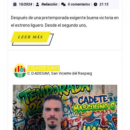
Y
10/2024
Redacción
10/2024
|
Redacción
|
0 comentarios
|
21:15
S.
Después de una pretemporada exigente buena victoria en
ADESAVI
49-
el estreno liguero. Desde el segundo uno,
9
LEER
LEER MÁS
B.
MÁS
SAN
GABRIEL
CDADESAVI
C. D.ADESAVI, San Vicente del Raspeig