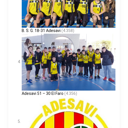
B. S. G. 18-31 Adesavi
(4.358)
Adesavi 51 – 30 El Faro
(4.356)