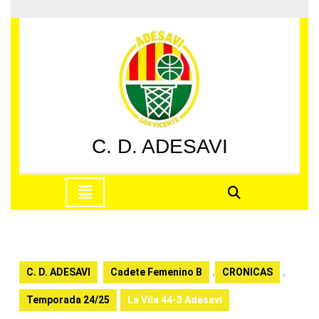
Saltar
al
contenido
Saltar
al
contenido
C. D. ADESAVI
Botón
de
apertura
C. D. ADESAVI
Cadete Femenino B
,
CRONICAS
,
Temporada 24/25
La Vila 44-3 Adesavi