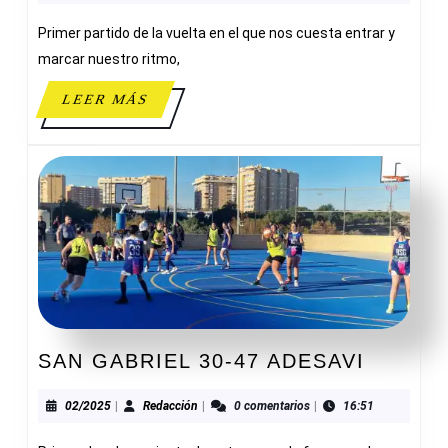
ADES
Primer partido de la vuelta en el que nos cuesta entrar y
marcar nuestro ritmo,
LEER
LEER MÁS
MÁS
SAN
SAN GABRIEL 30-47 ADESAVI
GABRI
30-
02/2025
Redacción
02/2025
|
Redacción
|
0 comentarios
|
16:51
47