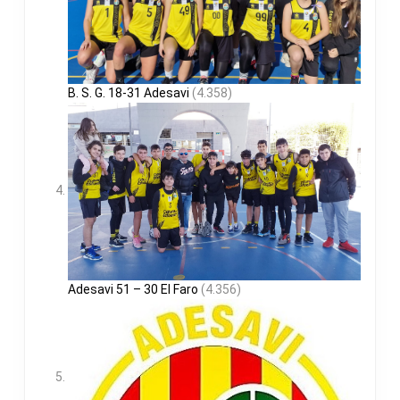
B. S. G. 18-31 Adesavi
(4.358)
Adesavi 51 – 30 El Faro
(4.356)