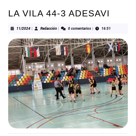
LA VILA 44-3 ADESAVI
11/2024
Redacción
11/2024
|
Redacción
|
0 comentarios
|
16:51