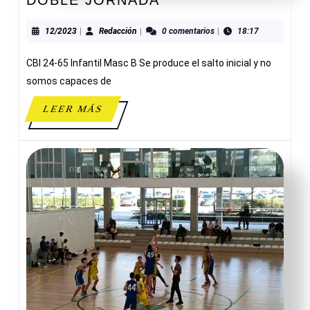
DOBLE JORNADA
JORNADA
12/2023
Redacción
12/2023
|
Redacción
|
0 comentarios
|
18:17
CBI 24-65 Infantil Masc B Se produce el salto inicial y no
somos capaces de
LEER
LEER MÁS
MÁS