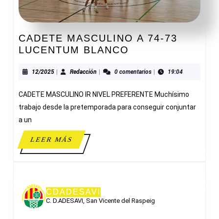
CADETE MASCULINO A 74-73
CADETE
LUCENTUM BLANCO
MASCULINO
A
12/2025
Redacción
12/2025
|
Redacción
|
0 comentarios
|
19:04
74-
CADETE MASCULINO IR NIVEL PREFERENTE Muchísimo
73
LUCENTUM
trabajo desde la pretemporada para conseguir conjuntar
BLANCO
a un
LEER
LEER MÁS
MÁS
CDADESAVI
C. D.ADESAVI, San Vicente del Raspeig