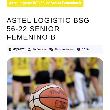
Astel Logistic BSG 56-22 Senior Femenino B
ASTEL LOGISTIC BSG
56-22 SENIOR
FEMENINO B
03/2025
Redacción
03/2025
|
Redacción
|
0 comentarios
|
16:54