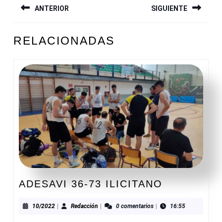
ANTERIOR
SIGUIENTE
DE
ENTRADAS
Entrada
Siguiente
RELACIONADAS
anterior:
entrada:
ADESAVI
ADESAVI 36-73 ILICITANO
36-
73
10/2022
Redacción
10/2022
|
Redacción
|
0 comentarios
|
16:55
ILICITANO