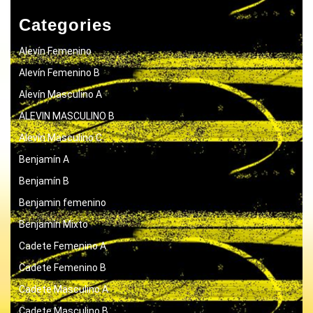
Categories
Alevín Femenino
Alevín Femenino B
Alevín Masculino A
ALEVIN MASCULINO B
Alevín Masculino C
Benjamín A
Benjamín B
Benjamin femenino
Benjamín Mixto
Cadete Femenino A
Cadete Femenino B
Cadete Masculino A
Cadete Masculino B