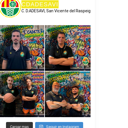
CDADESAVI
C. D.ADESAVI, San Vicente del Raspeig
TIL
ULINO
DORM
Cargar mas
Seguir en Instagram