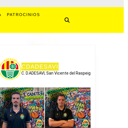
A
PATROCINIOS
CDADESAVI
C. D.ADESAVI, San Vicente del Raspeig