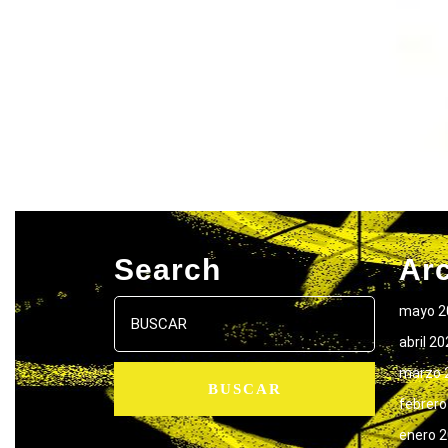
Search
Ar
Buscar:
mayo 2
abril 2
marzo 
febrero
enero 