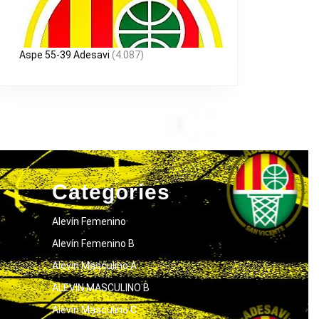
Aspe 55-39 Adesavi
(4.087)
Categories
Alevín Femenino
Alevín Femenino B
Alevín Masculino A
ALEVIN MASCULINO B
Alevín Masculino C