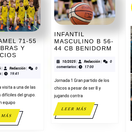
INFANTIL
MEL 71-55
MASCULINO B 56-
OBRAS Y
INFAN
44 CB BENIDORM
MUTXAMEL
ICIOS
MASC
71-
B
10/2025
Redacción
10/2025
|
Redacción
|
0
comentarios
|
17:00
55
03/2026
Redacción
56-
6
|
Redacción
|
0
s
|
19:41
ZAR
44
Jornada 1 Gran partido de los
OBRAS
CB
 visita a una de las
chicos a pesar de ser 8 y
Y
BENI
difíciles del grupo.
jugando contra
SERVICIOS
n equipo
LEER
LEER MÁS
MÁS
LEER
 MÁS
MÁS