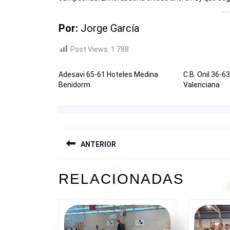
Por:
Jorge García
Post Views:
1.788
Adesavi 65-61 Hoteles Medina
C.B. Onil 36-63
Benidorm
Valenciana
NAVEGACIÓN
ANTERIOR
DE
ENTRADAS
Entrada
RELACIONADAS
anterior: