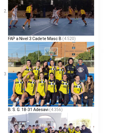
FAP a Nivel 3 Cadete Masc B
(4.520)
B. S. G. 18-31 Adesavi
(4.356)