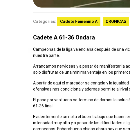
Categorías:
Cadete Femenino A
CRONICAS
Cadete A 61-36 Ondara
Campeonas de la liga valenciana después de una vict
nuestra parte.
Arrancamos nerviosas y a pesar de manifestar la act
solo disfrutar de una mínima ventaja en los primero
A partir de aquí el marcador se congela y la igualdad
ofensivas nos condiciona y ademas permite al rival 
El paso por vestuario no termina de darnos la soluc
61-36 final.
Evidentemente se nota el buen trabajo que hacen 
intensidad muy alta y a pesar de las dificultades el 
campeonas. Enhorabuena chicas ahora hay que seguir