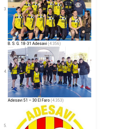
B. S. G. 18-31 Adesavi
(4.356)
Adesavi 51 – 30 El Faro
(4.353)