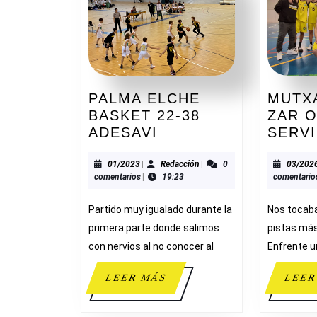
MUTXA
PALMA ELCHE
ZAR 
BASKET 22-38
PALMA
SERV
ADESAVI
ELCHE
BASKET
01/2023
Redacción
03/202
01/2023
|
Redacción
|
0
comentario
comentarios
|
19:23
22-
38
Nos tocaba
Partido muy igualado durante la
ADESAVI
pistas más 
primera parte donde salimos
Enfrente u
con nervios al no conocer al
LEER
LEER
LEER MÁS
MÁS