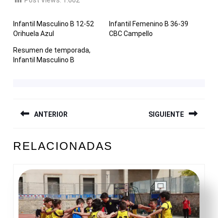
Infantil Masculino B 12-52
Infantil Femenino B 36-39
Orihuela Azul
CBC Campello
Resumen de temporada,
Infantil Masculino B
NAVEGACIÓN
ANTERIOR
SIGUIENTE
DE
ENTRADAS
Entrada
Siguiente
RELACIONADAS
anterior:
entrada: