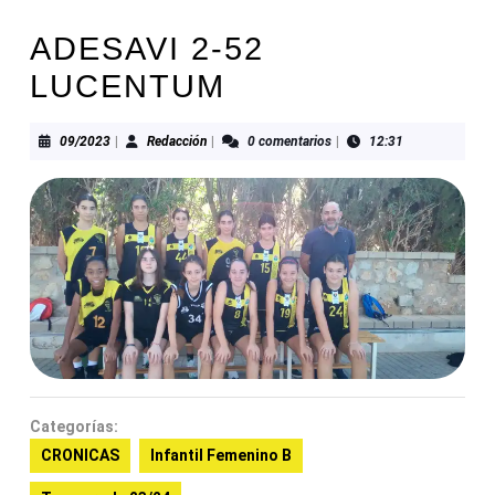
ADESAVI 2-52
LUCENTUM
09/2023
Redacción
09/2023
|
Redacción
|
0 comentarios
|
12:31
Categorías:
CRONICAS
Infantil Femenino B