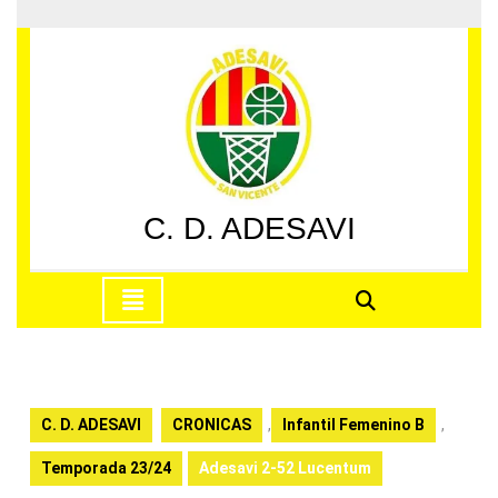
Saltar
al
contenido
Saltar
al
contenido
C. D. ADESAVI
Botón
de
apertura
C. D. ADESAVI
CRONICAS
,
Infantil Femenino B
,
Temporada 23/24
Adesavi 2-52 Lucentum