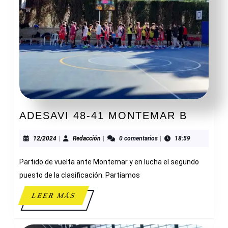
ADESA
ADESAVI 48-41 MONTEMAR B
48-
41
12/2024
Redacción
12/2024
|
Redacción
|
0 comentarios
|
18:59
MONT
Partido de vuelta ante Montemar y en lucha el segundo
B
puesto de la clasificación. Partíamos
LEER
LEER MÁS
MÁS