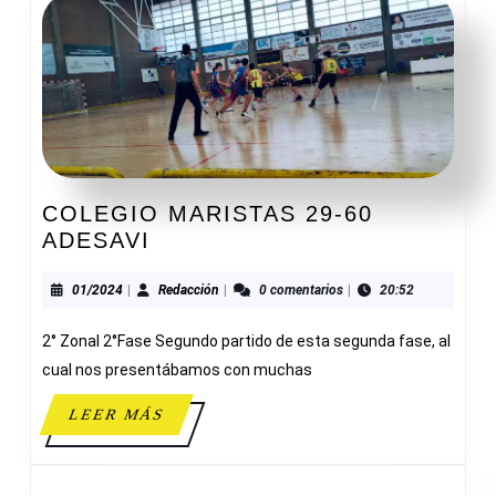
COLEGIO MARISTAS 29-60
COLEGIO
ADESAVI
MARISTAS
29-
01/2024
Redacción
01/2024
|
Redacción
|
0 comentarios
|
20:52
60
2° Zonal 2°Fase Segundo partido de esta segunda fase, al
ADESAVI
cual nos presentábamos con muchas
LEER
LEER MÁS
MÁS