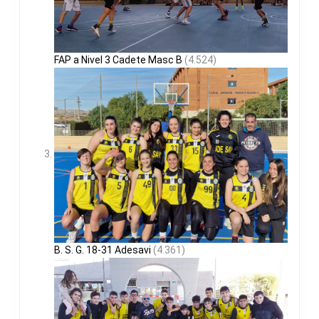
FAP a Nivel 3 Cadete Masc B
(4.524)
B. S. G. 18-31 Adesavi
(4.361)