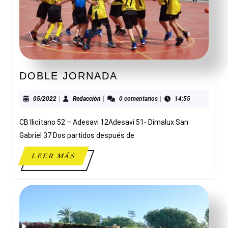
DOBLE
DOBLE JORNADA
JORNADA
05/2022
Redacción
05/2022
|
Redacción
|
0 comentarios
|
14:55
CB Ilicitano 52 – Adesavi 12Adesavi 51- Dimalux San
Gabriel 37 Dos partidos después de
LEER
LEER MÁS
MÁS