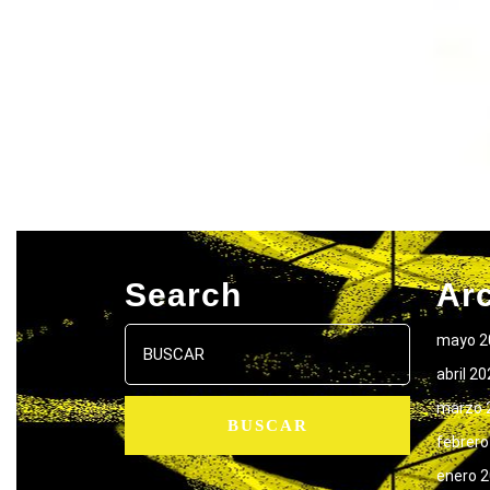
Search
Ar
Buscar:
mayo 2
abril 2
marzo 
febrero
enero 