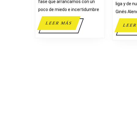
fase que arrancamos con un
C
liga y de n
poco de miedo e incertidumbre
Ginés Alend
LEER
LEER MÁS
LEER
MÁS