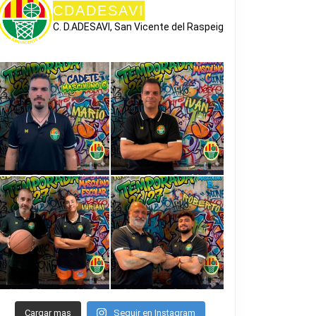
CDADESAVI
C. D.ADESAVI, San Vicente del Raspeig
Cargar mas
Seguir en Instagram