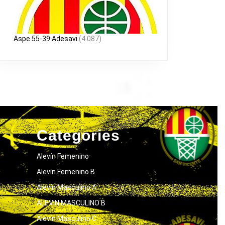
Aspe 55-39 Adesavi
(4.087)
Categories
Alevín Femenino
Alevín Femenino B
Alevín Masculino A
ALEVIN MASCULINO B
Alevín Masculino C