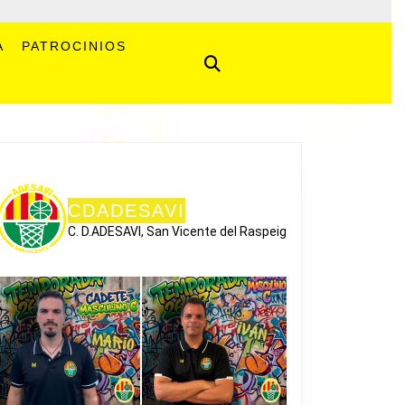
A
PATROCINIOS
CDADESAVI
C. D.ADESAVI, San Vicente del Raspeig