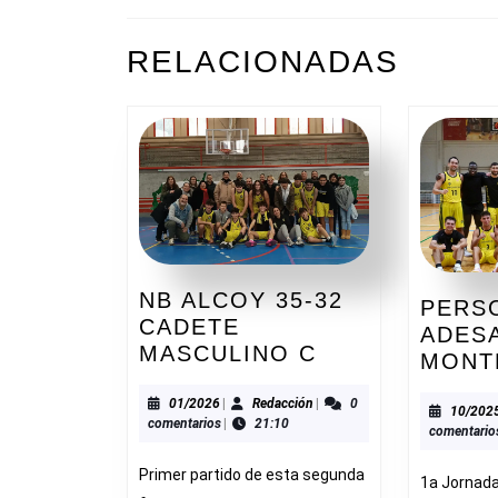
DE
ENTRADAS
Entrada
RELACIONADAS
anterior:
NB ALCOY 35-32
PERS
CADETE
ADESA
NB
MASCULINO C
MONT
ALCOY
35-
01/2026
Redacción
01/2026
|
Redacción
|
0
10/202
comentarios
|
21:10
32
comentario
CADETE
Primer partido de esta segunda
MASCULINO
1a Jornada