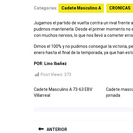
Categorías:
Cadete Masculino A
CRONICAS
Jugamos el partido de vuelta contra un rival frente 
pudimos mantenerla. Desde el primer momento no e
con muchos nervios, lo que nos llevó a cometer err
Dimos el 100% y no pudimos conseguir la victoria, p
enero hasta el final de la temporada, ya que han esta
POR: Lino Ibañez
Post Views:
373
Cadete Masculino A 73-63 EBV
Cadete mascul
Villarreal
jornada
NAVEGACIÓN
ANTERIOR