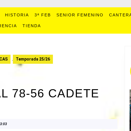
HISTORIA
3ª FEB
SENIOR FEMENINO
CANTER
RENCIA
TIENDA
CAS
,
Temporada 25/26
L 78-56 CADETE
3:03