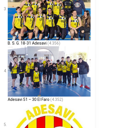
B. S. G. 18-31 Adesavi
(4.356)
Adesavi 51 – 30 El Faro
(4.352)