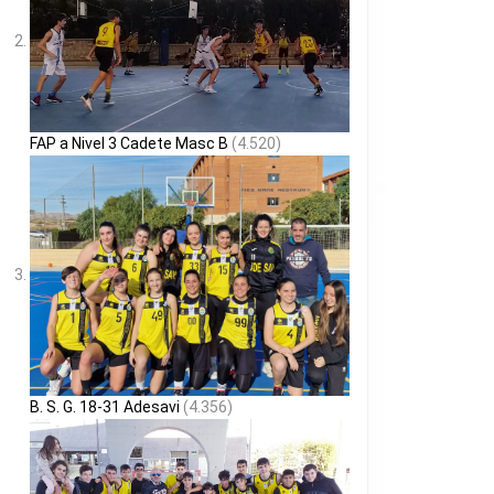
FAP a Nivel 3 Cadete Masc B
(4.520)
B. S. G. 18-31 Adesavi
(4.356)