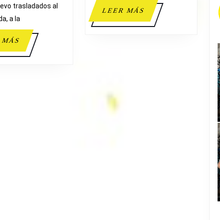
uevo trasladados al
LEER
LEER MÁS
a, a la
MÁS
LEER
 MÁS
MÁS