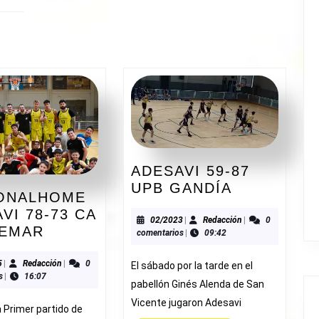
ADESAVI 59-87
ADESAVI
UPB GANDÍA
ONALHOME
59-
VI 78-73 CA
87
02/2023
Redacción
02/2023
|
Redacción
|
0
PERSONALHOME
EMAR
comentarios
|
09:42
UPB
ADESAVI
GANDÍA
78-
10/2025
Redacción
5
|
Redacción
|
0
El sábado por la tarde en el
s
|
16:07
73
pabellón Ginés Alenda de San
CA
Vicente jugaron Adesavi
 Primer partido de
MONTEMAR